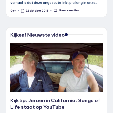
verhaal is dat deze ongezoute linktip allang in onze…
Geen reacties
Ger
22 oktober 2013
Geplaatst
door
Kijken! Nieuwste video
Kijktip: Jeroen in California: Songs of
Life staat op YouTube