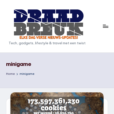
Ga
naar
de
inhoud
D
Tech, gadgets, lifestyle & travel met een twist
r
a
minigame
a
Home
minigame
d
b
r
e
u