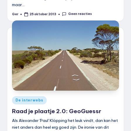
maar…
Geen reacties
Ger
25 oktober 2013
Geplaatst
door
Geplaatst
De interwebs
in
Raad je plaatje 2.0: GeoGuessr
Als Alexander 'Paul' Klöpping het leuk vindt, dan kan het
niet anders dan heel erg goed zijn. De ironie van dit