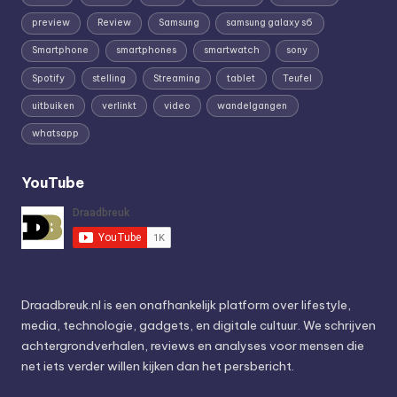
preview
Review
Samsung
samsung galaxy s6
Smartphone
smartphones
smartwatch
sony
Spotify
stelling
Streaming
tablet
Teufel
uitbuiken
verlinkt
video
wandelgangen
whatsapp
YouTube
Draadbreuk.nl is een onafhankelijk platform over lifestyle,
media, technologie, gadgets, en digitale cultuur. We schrijven
achtergrondverhalen, reviews en analyses voor mensen die
net iets verder willen kijken dan het persbericht.