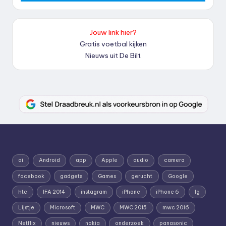
Jouw link hier?
Gratis voetbal kijken
Nieuws uit De Bilt
ai
Android
app
Apple
audio
camera
facebook
gadgets
Games
gerucht
Google
htc
IFA 2014
instagram
iPhone
iPhone 6
lg
Lijstje
Microsoft
MWC
MWC 2015
mwc 2016
Netflix
nieuws
nokia
onderzoek
panasonic