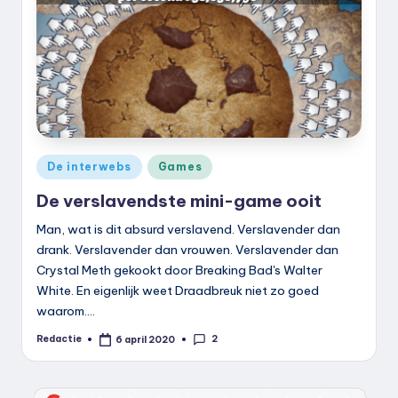
k
.
n
l
Geplaatst
De interwebs
Games
in
De verslavendste mini-game ooit
Man, wat is dit absurd verslavend. Verslavender dan
drank. Verslavender dan vrouwen. Verslavender dan
Crystal Meth gekookt door Breaking Bad's Walter
White. En eigenlijk weet Draadbreuk niet zo goed
waarom.…
2
Redactie
6 april 2020
Geplaatst
door