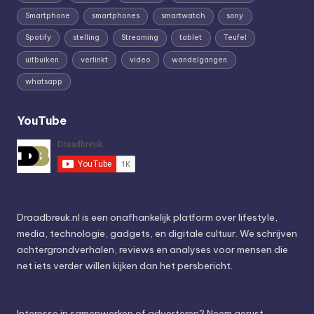
Smartphone
smartphones
smartwatch
sony
Spotify
stelling
Streaming
tablet
Teufel
uitbuiken
verlinkt
video
wandelgangen
whatsapp
YouTube
Draadbreuk.nl is een onafhankelijk platform over lifestyle,
media, technologie, gadgets, en digitale cultuur. We schrijven
achtergrondverhalen, reviews en analyses voor mensen die
net iets verder willen kijken dan het persbericht.
Interesse in samenwerken of adverteren? Neem gerust