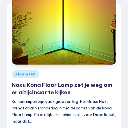
k
.
n
l
Geplaatst
Algemeen
in
Noxu Kona Floor Lamp zet je weg om
er altijd naar te kijken
Kamerlampen zijn vaak groot en log. Het Britse Noxu
brengt daar verandering in met de komst van de Kona
Floor Lamp. En dat lijkt misschien niets voor Draadbreuk,
maar dat…