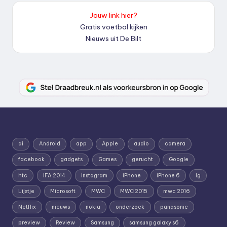
Jouw link hier?
Gratis voetbal kijken
Nieuws uit De Bilt
ai
Android
app
Apple
audio
camera
facebook
gadgets
Games
gerucht
Google
htc
IFA 2014
instagram
iPhone
iPhone 6
lg
Lijstje
Microsoft
MWC
MWC 2015
mwc 2016
Netflix
nieuws
nokia
onderzoek
panasonic
preview
Review
Samsung
samsung galaxy s6