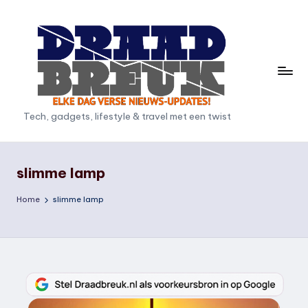
Ga
naar
de
inhoud
D
Tech, gadgets, lifestyle & travel met een twist
r
a
slimme lamp
a
Home
slimme lamp
d
b
r
e
u