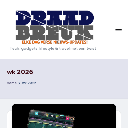
Ga
naar
de
inhoud
D
Tech, gadgets, lifestyle & travel met een twist
r
a
wk 2026
a
Home
wk 2026
d
b
r
e
u