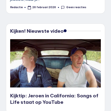
Geen reacties
Redactie
26 februari 2026
Geplaatst
door
Kijken! Nieuwste video
Kijktip: Jeroen in California: Songs of
Life staat op YouTube