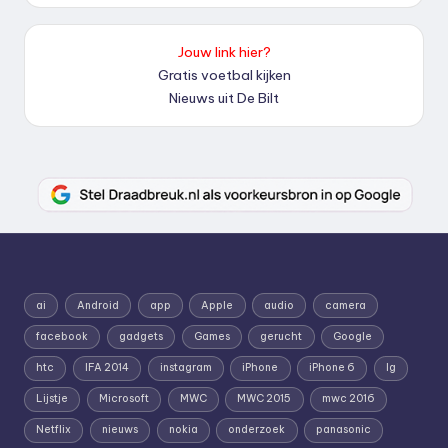
Jouw link hier?
Gratis voetbal kijken
Nieuws uit De Bilt
ai
Android
app
Apple
audio
camera
facebook
gadgets
Games
gerucht
Google
htc
IFA 2014
instagram
iPhone
iPhone 6
lg
Lijstje
Microsoft
MWC
MWC 2015
mwc 2016
Netflix
nieuws
nokia
onderzoek
panasonic