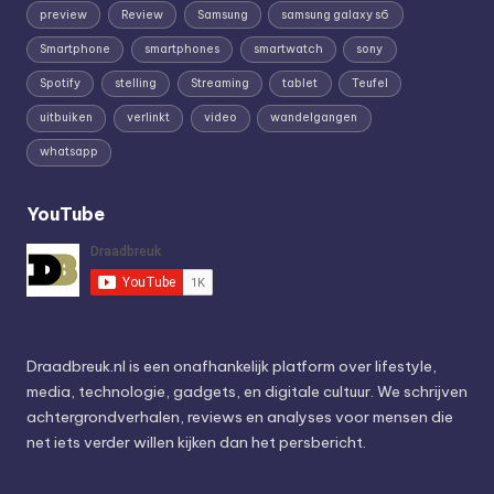
preview
Review
Samsung
samsung galaxy s6
Smartphone
smartphones
smartwatch
sony
Spotify
stelling
Streaming
tablet
Teufel
uitbuiken
verlinkt
video
wandelgangen
whatsapp
YouTube
Draadbreuk.nl is een onafhankelijk platform over lifestyle,
media, technologie, gadgets, en digitale cultuur. We schrijven
achtergrondverhalen, reviews en analyses voor mensen die
net iets verder willen kijken dan het persbericht.