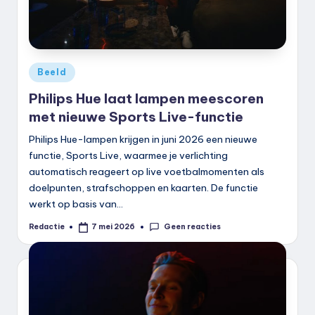
Geplaatst
Beeld
in
Philips Hue laat lampen meescoren
met nieuwe Sports Live-functie
Philips Hue-lampen krijgen in juni 2026 een nieuwe
functie, Sports Live, waarmee je verlichting
automatisch reageert op live voetbalmomenten als
doelpunten, strafschoppen en kaarten. De functie
werkt op basis van…
Geen reacties
Redactie
7 mei 2026
Geplaatst
door