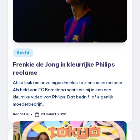
Geplaatst
Beeld
in
Frenkie de Jong in kleurrijke Philips
reclame
Altijd leuk om onze eigen Frenkie te zien ine en reclame.
Als held van FC Barcelona schittert hij in een een
kleurrijke video van Philips. Dat bedrijf, of eigenlijk
moederbedrijf…
Redactie
23 maart 2026
Geplaatst
door