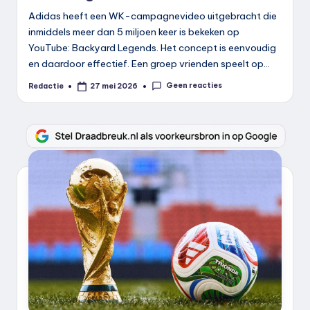
Adidas heeft een WK-campagnevideo uitgebracht die
inmiddels meer dan 5 miljoen keer is bekeken op
YouTube: Backyard Legends. Het concept is eenvoudig
en daardoor effectief. Een groep vrienden speelt op…
Geen reacties
Redactie
27 mei 2026
Geplaatst
door