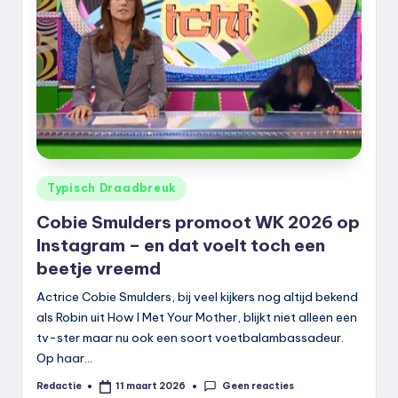
Geplaatst
Typisch Draadbreuk
in
Cobie Smulders promoot WK 2026 op
Instagram – en dat voelt toch een
beetje vreemd
Actrice Cobie Smulders, bij veel kijkers nog altijd bekend
als Robin uit How I Met Your Mother, blijkt niet alleen een
tv-ster maar nu ook een soort voetbalambassadeur.
Op haar…
Geen reacties
Redactie
11 maart 2026
Geplaatst