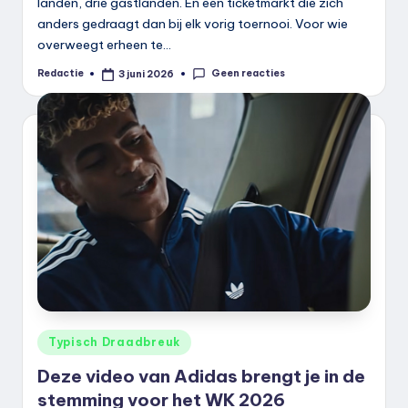
landen, drie gastlanden. En een ticketmarkt die zich
anders gedraagt dan bij elk vorig toernooi. Voor wie
overweegt erheen te…
Geen reacties
Redactie
3 juni 2026
Geplaatst
door
Geplaatst
Typisch Draadbreuk
in
Deze video van Adidas brengt je in de
stemming voor het WK 2026