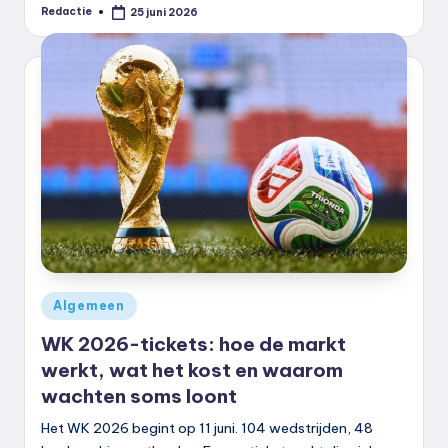
Redactie
25 juni 2026
Geplaatst
door
Geplaatst
Algemeen
in
WK 2026-tickets: hoe de markt
werkt, wat het kost en waarom
wachten soms loont
Het WK 2026 begint op 11 juni. 104 wedstrijden, 48