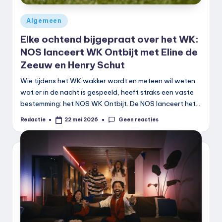
Geplaatst
Algemeen
in
Elke ochtend bijgepraat over het WK:
NOS lanceert WK Ontbijt met Eline de
Zeeuw en Henry Schut
Wie tijdens het WK wakker wordt en meteen wil weten
wat er in de nacht is gespeeld, heeft straks een vaste
bestemming: het NOS WK Ontbijt. De NOS lanceert het…
Geen reacties
Redactie
22 mei 2026
Geplaatst
door