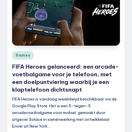
k
.
n
l
Geplaatst
Games
in
FIFA Heroes gelanceerd: een arcade-
voetbalgame voor je telefoon, met
een doelpuntviering waarbij je een
klaptelefoon dichtsnapt
FIFA Heroes is vandaag wereldwijd beschikbaar via de
Google Play Store. Het is een 5-tegen-5
arcadevoetbalgame voor mobiel, gemaakt door
uitgever Solace in samenwerking met ontwikkelaar
Enver uit New York.…