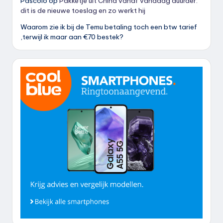
Pascolo
op
Pakketje uit China vanaf vandaag duurder:
dit is de nieuwe toeslag en zo werkt hij
Waarom zie ik bij de Temu betaling toch een btw tarief
,terwijl ik maar aan €70 bestek?