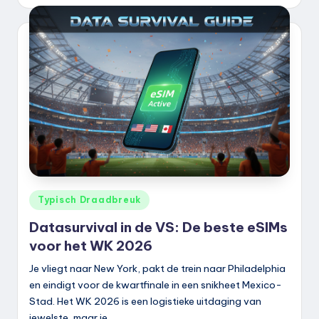
door
Geplaatst
Typisch Draadbreuk
in
Datasurvival in de VS: De beste eSIMs
voor het WK 2026
Je vliegt naar New York, pakt de trein naar Philadelphia
en eindigt voor de kwartfinale in een snikheet Mexico-
Stad. Het WK 2026 is een logistieke uitdaging van
jewelste, maar je…