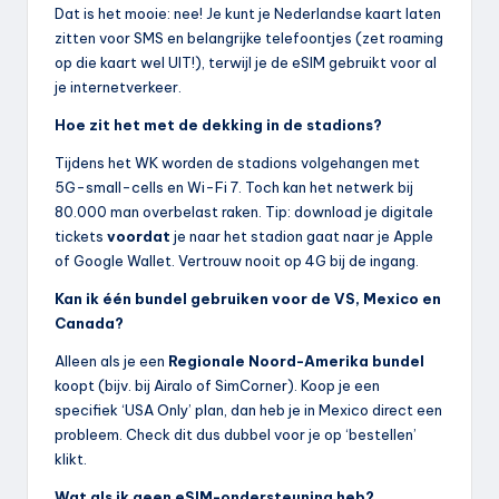
Dat is het mooie: nee! Je kunt je Nederlandse kaart laten
zitten voor SMS en belangrijke telefoontjes (zet roaming
op die kaart wel UIT!), terwijl je de eSIM gebruikt voor al
je internetverkeer.
Hoe zit het met de dekking in de stadions?
Tijdens het WK worden de stadions volgehangen met
5G-small-cells en Wi-Fi 7. Toch kan het netwerk bij
80.000 man overbelast raken. Tip: download je digitale
tickets
voordat
je naar het stadion gaat naar je Apple
of Google Wallet. Vertrouw nooit op 4G bij de ingang.
Kan ik één bundel gebruiken voor de VS, Mexico en
Canada?
Alleen als je een
Regionale Noord-Amerika bundel
koopt (bijv. bij Airalo of SimCorner). Koop je een
specifiek ‘USA Only’ plan, dan heb je in Mexico direct een
probleem. Check dit dus dubbel voor je op ‘bestellen’
klikt.
Wat als ik geen eSIM-ondersteuning heb?