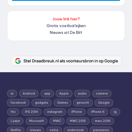
Jouw link hier?
Gratis voetbal kijken
Nieuws uit De Bilt
ai
Android
app
Apple
audio
camera
facebook
gadgets
Games
gerucht
Google
htc
IFA 2014
instagram
iPhone
iPhone 6
lg
Lijstje
Microsoft
MWC
MWC 2015
mwc 2016
Netflix
nieuws
nokia
onderzoek
panasonic