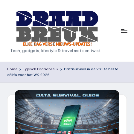
Ga
naar
de
inhoud
D
Tech, gadgets, lifestyle & travel met een twist
r
a
Home
Typisch Draadbreuk
Datasurvival in de VS: De beste
eSIMs voor het WK 2026
a
d
b
r
e
u