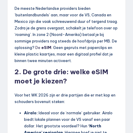
De meeste Nederlandse providers bieden
‘buitenlandbundels’ aan, maar voor de VS, Canada en
Mexico zijn die vaak schreeuwend duur of tergend traag.
Zodra je de grens overgaat, schakelt je telefoon over op
‘roaming’. In zone 2 (Noord-Amerika) betaal je bij
sommige providers nog steeds de hoofdprijs per MB. De
oplossing?
De
eSIM
.
Geen gepruts met paperclips en
kleine plastic kaartjes, maar een digitaal profiel dat je
binnen twee minuten activeert.
2. De grote drie: welke eSIM
moet je kiezen?
Voor het WK 2026 zijn er drie partijen die er met kop en
schouders bovenuit steken:
Airalo:
Ideaal voor de ‘normale’ gebruiker. Airalo
biedt lokale plannen voor de VS vanaf een paar
dollar. Het grootste voordeel? Hun
‘North
America’ regioplan
. Hiermee hoef je niet te