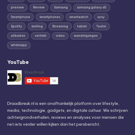
preview
Review
Samsung
samsung galaxy s6
Smartphone
smartphones
smartwatch
sony
Spotify
stelling
Streaming
tablet
Teufel
uitbuiken
verlinkt
video
wandelgangen
whatsapp
YouTube
Draadbreuk.nl is een onafhankelijk platform over lifestyle,
media, technologie, gadgets, en digitale cultuur. We schrijven
achtergrondverhalen, reviews en analyses voor mensen die
net iets verder willen kijken dan het persbericht.