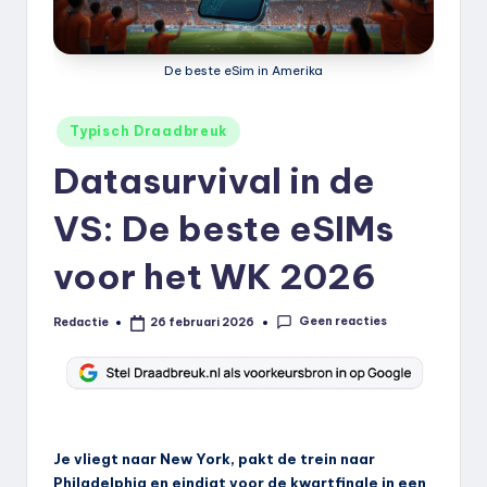
k
.
De beste eSim in Amerika
n
l
Geplaatst
Typisch Draadbreuk
in
Datasurvival in de
VS: De beste eSIMs
voor het WK 2026
Geen reacties
Redactie
26 februari 2026
Geplaatst
door
Je vliegt naar New York, pakt de trein naar
Philadelphia en eindigt voor de kwartfinale in een