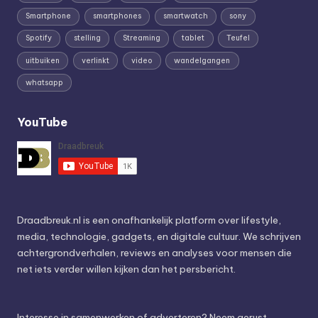
Smartphone
smartphones
smartwatch
sony
Spotify
stelling
Streaming
tablet
Teufel
uitbuiken
verlinkt
video
wandelgangen
whatsapp
YouTube
Draadbreuk.nl is een onafhankelijk platform over lifestyle,
media, technologie, gadgets, en digitale cultuur. We schrijven
achtergrondverhalen, reviews en analyses voor mensen die
net iets verder willen kijken dan het persbericht.
Interesse in samenwerken of adverteren? Neem gerust