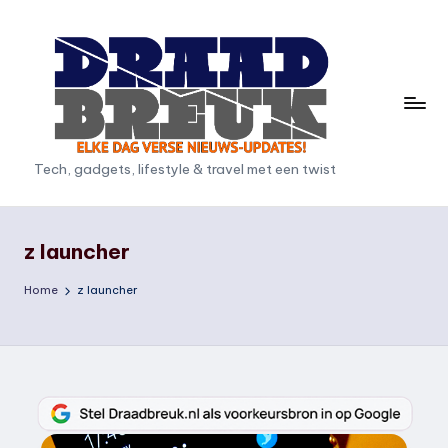
Ga
naar
de
inhoud
D
Tech, gadgets, lifestyle & travel met een twist
r
a
z launcher
a
Home
z launcher
d
b
r
e
u