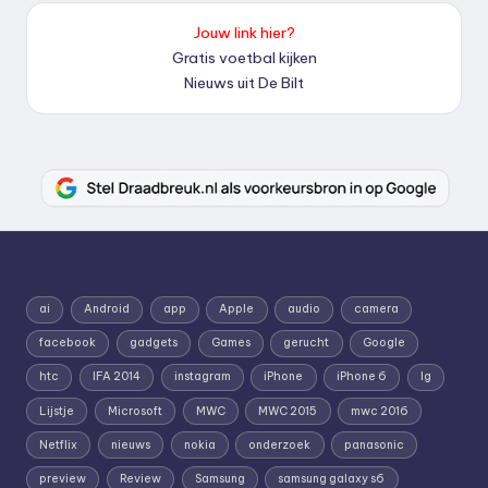
Jouw link hier?
Gratis voetbal kijken
Nieuws uit De Bilt
ai
Android
app
Apple
audio
camera
facebook
gadgets
Games
gerucht
Google
htc
IFA 2014
instagram
iPhone
iPhone 6
lg
Lijstje
Microsoft
MWC
MWC 2015
mwc 2016
Netflix
nieuws
nokia
onderzoek
panasonic
preview
Review
Samsung
samsung galaxy s6