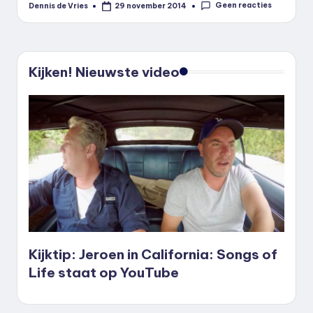
Geen reacties
Dennis de Vries
29 november 2014
Geplaatst
door
Kijken! Nieuwste video
Kijktip: Jeroen in California: Songs of
Life staat op YouTube