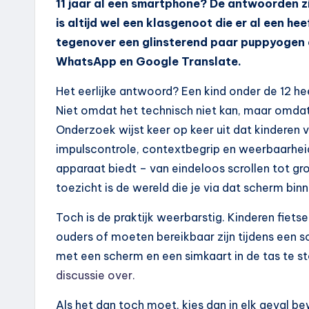
11 jaar al een smartphone? De antwoorden zij
is altijd wel een klasgenoot die er al een hee
tegenover een glinsterend paar puppyogen d
WhatsApp en Google Translate.
Het eerlijke antwoord? Een kind onder de 12 h
Niet omdat het technisch niet kan, maar omdat
Onderzoek wijst keer op keer uit dat kinderen v
impulscontrole, contextbegrip en weerbaarheid
apparaat biedt – van eindeloos scrollen tot gro
toezicht is de wereld die je via dat scherm bin
Toch is de praktijk weerbarstig. Kinderen fiets
ouders of moeten bereikbaar zijn tijdens een s
met een scherm en een simkaart in de tas te s
discussie over.
Als het dan toch moet, kies dan in elk geval b