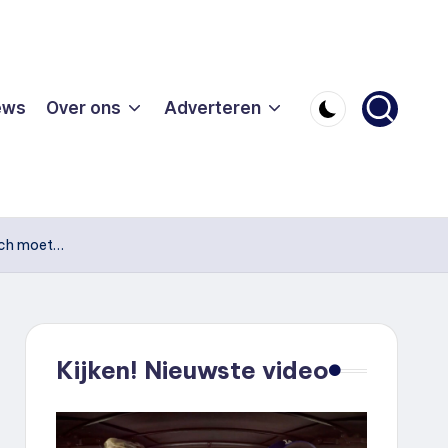
ews
Over ons
Adverteren
toch moet…
Kijken! Nieuwste video