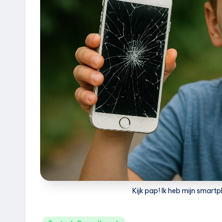
e
u
k
.
n
l
Kijk pap! Ik heb mijn smart