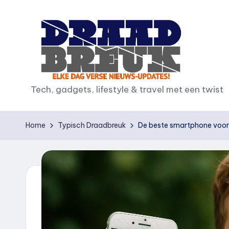
Ga
naar
de
inhoud
D
Tech, gadgets, lifestyle & travel met een twist
r
Home
Typisch Draadbreuk
De beste smartphone voor k
a
a
d
b
r