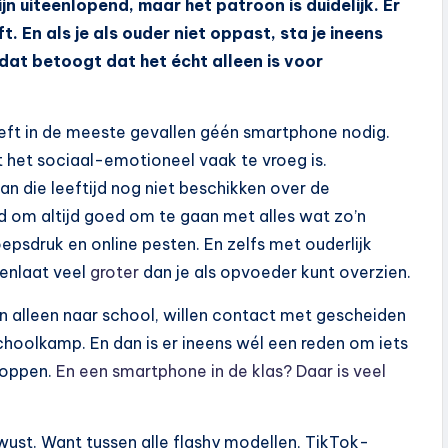
n uiteenlopend, maar het patroon is duidelijk. Er
ft. En als je als ouder niet oppast, sta je ineens
at betoogt dat het écht alleen is voor
eeft in de meeste gevallen géén smartphone nodig.
 het sociaal-emotioneel vaak te vroeg is.
an die leeftijd nog niet beschikken over de
 om altijd goed om te gaan met alles wat zo’n
epsdruk en online pesten. En zelfs met ouderlijk
nenlaat veel
groter
dan je als opvoeder kunt overzien.
en alleen naar school, willen contact met gescheiden
choolkamp. En dan is er ineens wél een reden om iets
toppen.
En een smartphone in de klas? Daar is veel
ewust. Want tussen alle flashy modellen, TikTok-