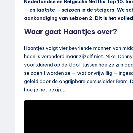
Nederlandse én Belgische Netflix Top 10. Inm
— en laatste — seizoen in de steigers. We s
aankondiging van seizoen 2
. Dit is het volle
Waar gaat Haantjes over?
Haantjes volgt vier bevriende mannen van midd
heen is veranderd maar zijzelf niet. Mike, Dann
voortdurend op de kloof tussen hoe ze zijn o
seizoen 1 worden ze — wat onvrijwillig — inges
geleid door de ongrijpbare cursusleider Bram. D
hoe je het bekijkt.