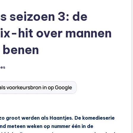
s seizoen 3: de
ix-hit over mannen
e benen
ies
l zo groot werden als Haantjes. De komedieserie
tond meteen weken op nummer één in de