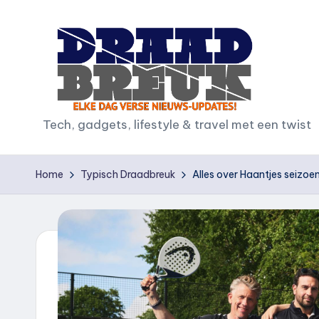
Ga
naar
de
inhoud
D
Tech, gadgets, lifestyle & travel met een twist
r
Home
Typisch Draadbreuk
Alles over Haantjes seizoe
a
a
d
b
r