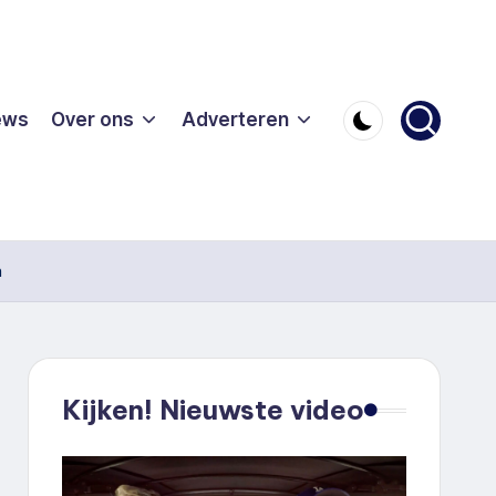
ews
Over ons
Adverteren
n
Kijken! Nieuwste video