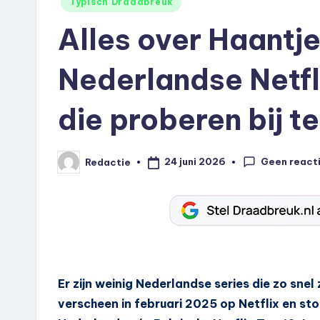
Geplaatst
Typisch Draadbreuk
in
Alles over Haantje
Nederlandse Netfl
die proberen bij t
Geen react
24 juni 2026
Redactie
Geplaatst
door
Er zijn weinig Nederlandse series die zo sne
verscheen in februari 2025 op Netflix en s