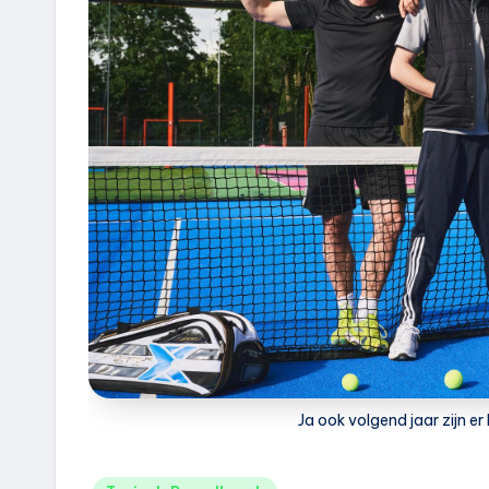
e
u
k
.
n
l
Ja ook volgend jaar zijn er 