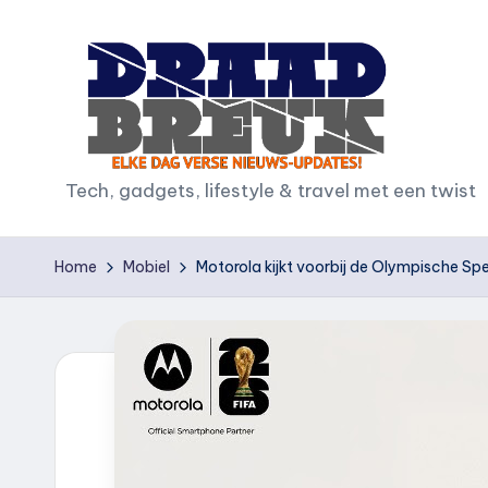
Ga
naar
de
inhoud
D
Tech, gadgets, lifestyle & travel met een twist
r
Home
Mobiel
Motorola kijkt voorbij de Olympische Sp
a
a
d
b
r