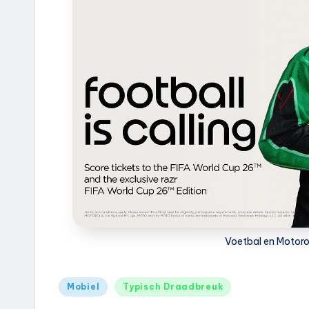
e
u
k
.
n
l
Voetbal en Motorol
Geplaatst
Mobiel
Typisch Draadbreuk
in