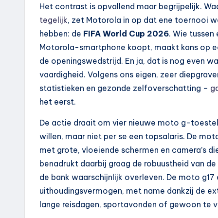
Het contrast is opvallend maar begrijpelijk. W
tegelijk
, zet Motorola in op dat ene toernooi 
hebben: de
FIFA World Cup 2026
. Wie tussen 
Motorola-smartphone koopt, maakt kans op een
de openingswedstrijd. En ja, dat is nog even 
vaardigheid. Volgens ons eigen, zeer diepgrav
statistieken en gezonde zelfoverschatting –
g
het eerst.
De actie draait om vier nieuwe moto g-toeste
willen, maar niet per se een topsalaris. De mo
met grote, vloeiende schermen en camera’s die 
benadrukt daarbij graag de robuustheid van de 
de bank waarschijnlijk overleven. De moto g17
uithoudingsvermogen, met name dankzij de extr
lange reisdagen, sportavonden of gewoon te ve