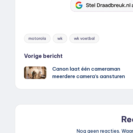
motorola
wk
wk voetbal
Tags:
Bericht
Vorige bericht
Canon laat één cameraman
navigatie
meerdere camera’s aansturen
Re
Nog geen reacties. Waar