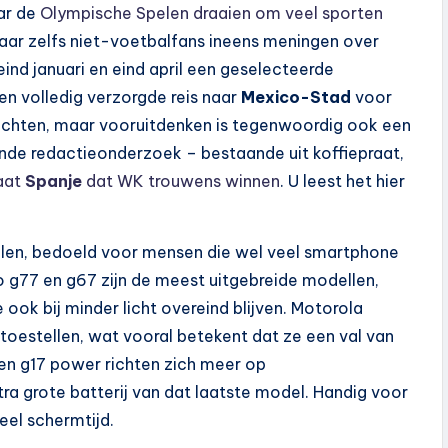
aar de
Olympische Spelen draaien om veel sporten
waar zelfs niet-voetbalfans ineens meningen over
eind januari en eind april een geselecteerde
 volledig verzorgde reis naar
Mexico-Stad
voor
wachten, maar vooruitdenken is tegenwoordig ook een
ende redactieonderzoek – bestaande uit koffiepraat,
aat
Spanje
dat WK trouwens winnen
. U leest het hier
llen, bedoeld voor mensen die wel veel smartphone
to g77 en g67 zijn de meest uitgebreide modellen,
ook bij minder licht overeind blijven. Motorola
toestellen, wat vooral betekent dat ze een val van
 en g17 power richten zich meer op
a grote batterij van dat laatste model. Handig voor
el schermtijd.