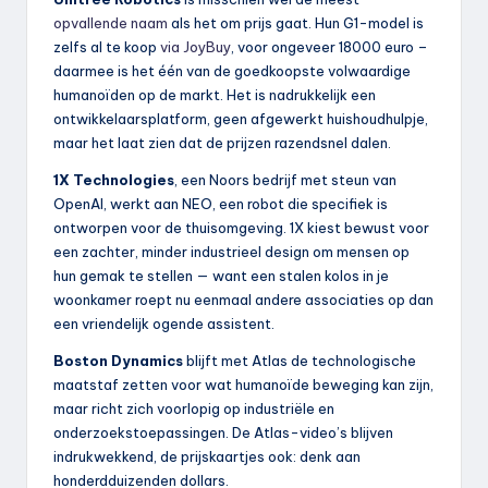
opvallende naam
als het om prijs gaat. Hun G1-model is
zelfs al te koop
via JoyBuy
, voor ongeveer 18000 euro –
daarmee is het één van de goedkoopste volwaardige
humanoïden op de markt. Het is nadrukkelijk een
ontwikkelaarsplatform, geen afgewerkt huishoudhulpje,
maar het laat zien dat de prijzen razendsnel dalen.
1X Technologies
, een Noors bedrijf met steun van
OpenAI, werkt aan NEO, een robot die specifiek is
ontworpen voor de thuisomgeving. 1X kiest bewust voor
een zachter, minder industrieel design om mensen op
hun gemak te stellen — want een stalen kolos in je
woonkamer roept nu eenmaal andere associaties op dan
een vriendelijk ogende assistent.
Boston Dynamics
blijft met Atlas de technologische
maatstaf zetten voor wat humanoïde beweging kan zijn,
maar richt zich voorlopig op industriële en
onderzoekstoepassingen. De Atlas-video’s blijven
indrukwekkend, de prijskaartjes ook: denk aan
honderdduizenden dollars.