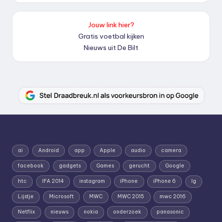
Jouw link hier?
Gratis voetbal kijken
Nieuws uit De Bilt
ai
Android
app
Apple
audio
camera
facebook
gadgets
Games
gerucht
Google
htc
IFA 2014
instagram
iPhone
iPhone 6
lg
Lijstje
Microsoft
MWC
MWC 2015
mwc 2016
Netflix
nieuws
nokia
onderzoek
panasonic