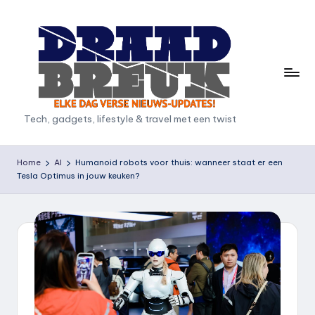
Ga
naar
de
inhoud
D
Tech, gadgets, lifestyle & travel met een twist
r
a
Home
AI
Humanoid robots voor thuis: wanneer staat er een
Tesla Optimus in jouw keuken?
a
d
b
r
e
u