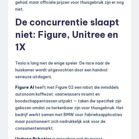
gehad, maar officiële prijzen voor thuisgebruik zijn er nog
niet.
De concurrentie slaapt
niet: Figure, Unitree en
1X
Tesla is lang niet de enige speler. De race naar de
huiskamer wordt uitgevochten door een handvol
serieuze uitdagers.
Figure AI
heeft met Figure 02 een robot die inmiddels
autonoom koffiezet, vaatwassers inruimt en
boodschappentassen uitpakt — taken die specifiek zijn
gekozen omdat ze herkenbaar zijn voor thuisgebruik. Het
bedrijf werkt samen met BMW voor fabrieksapplicaties
maar positioneert zich nadrukkelijk ook voor de
consumentenmarkt.
Unitree Robotics
is misschien wel de meest