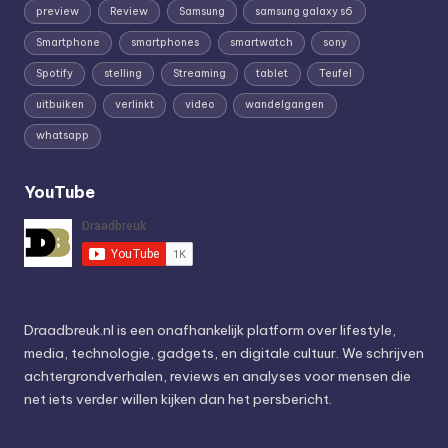
preview
Review
Samsung
samsung galaxy s6
Smartphone
smartphones
smartwatch
sony
Spotify
stelling
Streaming
tablet
Teufel
uitbuiken
verlinkt
video
wandelgangen
whatsapp
YouTube
Draadbreuk.nl is een onafhankelijk platform over lifestyle,
media, technologie, gadgets, en digitale cultuur. We schrijven
achtergrondverhalen, reviews en analyses voor mensen die
net iets verder willen kijken dan het persbericht.