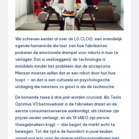
We schreven eerder al over
de LG CLOiD
, een vriendelijk
ogende humanoïde die laat zien hoe fabrikanten
proberen de emotionele drempel voor robots in huis te
verlagen. Dat is veelzeggend: de technologie is
inmiddels minder het probleem dan de acceptatie.
Mensen moeten willen dat er een robot door hun huis
loopt — en dat is een culturele en psychologische
uitdaging die minstens zo groot is als de technische.
De komende twee à drie jaar worden cruciaal. Als Tesla
Optimus V3 betrouwbaar in de fabrieken draait en de
eerste consumentenversie aankondigt, als Unitree zijn
prijzen verder verlaagt, en als 1X’sNEO zijn eerste
thuisgebruikers krijgt — dan begint de markt echt te
bewegen. Tot die tijd is de huisrobot in jouw keuken
vooral nog iets voor de vroege enthousiastelingen met