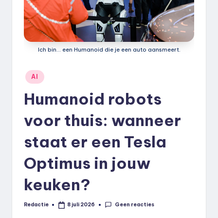
k
.
n
Ich bin... een Humanoid die je een auto aansmeert.
l
Geplaatst
AI
in
Humanoid robots
voor thuis: wanneer
staat er een Tesla
Optimus in jouw
keuken?
Geen reacties
Redactie
8 juli 2026
Geplaatst
door