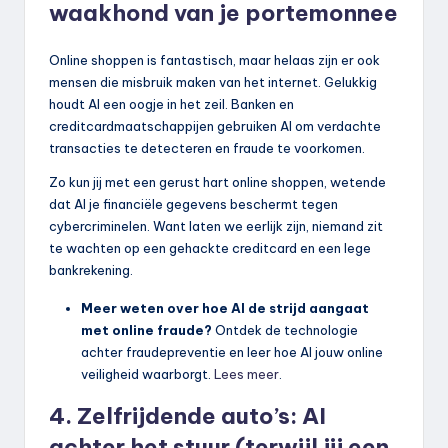
waakhond van je portemonnee
Online shoppen is fantastisch, maar helaas zijn er ook
mensen die misbruik maken van het internet. Gelukkig
houdt AI een oogje in het zeil. Banken en
creditcardmaatschappijen gebruiken AI om verdachte
transacties te detecteren en fraude te voorkomen.
Zo kun jij met een gerust hart online shoppen, wetende
dat AI je financiële gegevens beschermt tegen
cybercriminelen. Want laten we eerlijk zijn, niemand zit
te wachten op een gehackte creditcard en een lege
bankrekening.
Meer weten over hoe AI de strijd aangaat
met online fraude?
Ontdek de technologie
achter fraudepreventie en leer hoe AI jouw online
veiligheid waarborgt.
Lees meer
.
4. Zelfrijdende auto’s: AI
achter het stuur (terwijl jij een