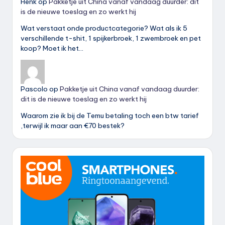
Henk
op
Pakketje uit China vanaf vandaag duurder: dit
is de nieuwe toeslag en zo werkt hij
Wat verstaat onde productcategorie? Wat als ik 5
verschillende t-shit, 1 spijkerbroek, 1 zwembroek en pet
koop? Moet ik het…
Pascolo
op
Pakketje uit China vanaf vandaag duurder:
dit is de nieuwe toeslag en zo werkt hij
Waarom zie ik bij de Temu betaling toch een btw tarief
,terwijl ik maar aan €70 bestek?