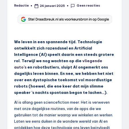
Geen reacties
Redactie
24 januari 2025
Geplaatst
door
We leven in een spannende tijd. Technologie
ontwikkelt zich razendsnel en Artificial
Intelligence (AI) speelt daarin een steeds grotere
rol. Terwijl we nog wachten op die
vliegende
auto’s
en robotbutlers, sluipt AI ongemerkt ons
dagelijks leven binnen. En nee, we hebben het niet
over een dystopische toekomst vol moordlustige
robots (hoewel, die ene keer dat mijn slimme
speaker ’s nachts spontaan begon te lachen…).
AI is allang geen sciencefiction meer. Het is verweven
met onze dagelijkse routines, van de apps die we
gebruiken tot de manier waarop we winkelen en werken.
Laten we eens duiken in de wondere wereld van AI en
ontdekken hoe deze technologie ons leven beïnvloedt