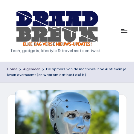
Ga
naar
de
inhoud
D
Tech, gadgets, lifestyle & travel met een twist
r
a
Home
Algemeen
De opmars van de machines: hoe AI stiekem je
leven overneemt (en waarom dat best oké is)
a
d
b
r
e
u