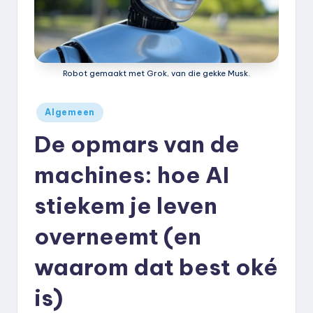
k
.
n
Robot gemaakt met Grok, van die gekke Musk.
l
Geplaatst
Algemeen
in
De opmars van de
machines: hoe AI
stiekem je leven
overneemt (en
waarom dat best oké
is)