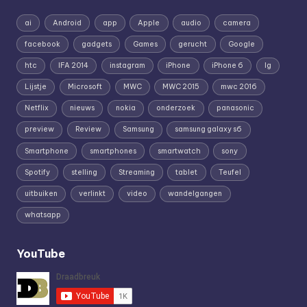
ai
Android
app
Apple
audio
camera
facebook
gadgets
Games
gerucht
Google
htc
IFA 2014
instagram
iPhone
iPhone 6
lg
Lijstje
Microsoft
MWC
MWC 2015
mwc 2016
Netflix
nieuws
nokia
onderzoek
panasonic
preview
Review
Samsung
samsung galaxy s6
Smartphone
smartphones
smartwatch
sony
Spotify
stelling
Streaming
tablet
Teufel
uitbuiken
verlinkt
video
wandelgangen
whatsapp
YouTube