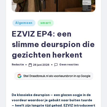
k
.
n
Geplaatst
Algemeen
smart
in
l
EZVIZ EP4: een
slimme deurspion die
gezichten herkent
Geen reacties
Redactie
26 juni 2026
Geplaatst
door
De klassieke deurspion — een glazen oogje in de
voordeur waardoor je gebukt naar buiten tuurde
— heeft zijn langste tijd gehad. EZVIZ introduceert