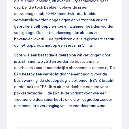
die allemaal opslaat
, en over
de uitgeschakelde Nest-
deurbel die toch beelden opleverde in een
ontvoeringszaak
. EZVIZ benadrukt dat beelden
versleuteld worden opgeslagen en verzonden en dat
gebruikers zelf bepalen hoe en wanneer beelden worden
vastgelegd. Gezichtsherkenningsdatabases zijn
bovendien lokaal — de gezichten die je registreert staan
op het apparaat, niet op een server in China.
Voor wie een bestaande deurspion wil vervangen door
iets slimmer: we zetten eerder
de beste slimme
deurbellen zonder maandelijks abonnement op een rij
. De
EP4 heeft geen verplicht abonnement nodig voor de
basiswerking; de cloudopslag is optioneel. EZVIZ bracht
eerder ook de
EP8 Ultra uit met dubbele camera voor
pakketdetectie
— de EP4 is de variant voor wie een
traditionele deurspion heeft en die wil upgraden zonder
een complete vervanging van de voordeurhardware.