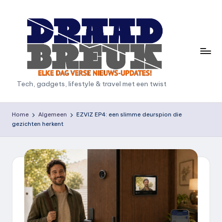
Ga
naar
de
inhoud
D
Tech, gadgets, lifestyle & travel met een twist
r
a
Home
Algemeen
EZVIZ EP4: een slimme deurspion die
gezichten herkent
a
d
b
r
e
u