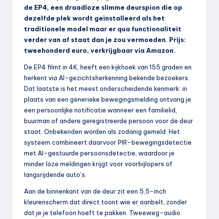
de EP4, een draadloze slimme deurspion die op
dezelfde plek wordt geïnstalleerd als het
traditionele model maar er qua functionaliteit
verder van af staat dan je zou vermoeden. Prijs:
tweehonderd euro, verkrijgbaar via Amazon.
De EP4 filmt in 4K, heeft een kijkhoek van 155 graden en
herkent via AI-gezichtsherkenning bekende bezoekers.
Dat laatste is het meest onderscheidende kenmerk: in
plaats van een generieke bewegingsmelding ontvang je
een persoonlijke notificatie wanneer een familielid,
buurman of andere geregistreerde persoon voor de deur
staat. Onbekenden worden als zodanig gemeld. Het
systeem combineert daarvoor PIR-bewegingsdetectie
met AI-gestuurde persoonsdetectie, waardoor je
minder loze meldingen krijgt voor voorbijlopers of
langsrijdende auto’s.
Aan de binnenkant van de deur zit een 5,5-inch
kleurenscherm dat direct toont wie er aanbelt, zonder
dat je je telefoon hoeft te pakken. Tweeweg-audio