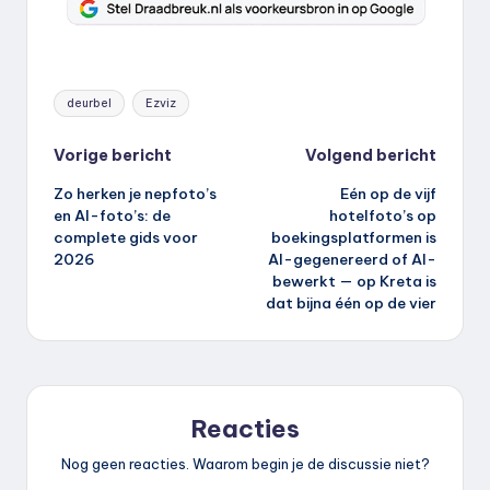
Tags:
deurbel
Ezviz
Bericht
Vorige bericht
Volgend bericht
Zo herken je nepfoto’s
Eén op de vijf
navigatie
en AI-foto’s: de
hotelfoto’s op
complete gids voor
boekingsplatformen is
2026
AI-gegenereerd of AI-
bewerkt — op Kreta is
dat bijna één op de vier
Reacties
Nog geen reacties. Waarom begin je de discussie niet?