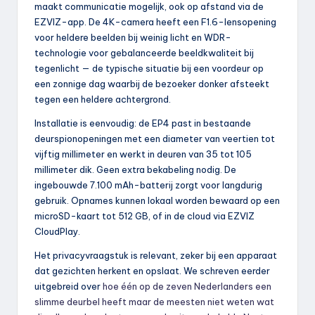
maakt communicatie mogelijk, ook op afstand via de
EZVIZ-app. De 4K-camera heeft een F1.6-lensopening
voor heldere beelden bij weinig licht en WDR-
technologie voor gebalanceerde beeldkwaliteit bij
tegenlicht — de typische situatie bij een voordeur op
een zonnige dag waarbij de bezoeker donker afsteekt
tegen een heldere achtergrond.
Installatie is eenvoudig: de EP4 past in bestaande
deurspionopeningen met een diameter van veertien tot
vijftig millimeter en werkt in deuren van 35 tot 105
millimeter dik. Geen extra bekabeling nodig. De
ingebouwde 7.100 mAh-batterij zorgt voor langdurig
gebruik. Opnames kunnen lokaal worden bewaard op een
microSD-kaart tot 512 GB, of in de cloud via EZVIZ
CloudPlay.
Het privacyvraagstuk is relevant, zeker bij een apparaat
dat gezichten herkent en opslaat. We schreven eerder
uitgebreid over
hoe één op de zeven Nederlanders een
slimme deurbel heeft maar de meesten niet weten wat