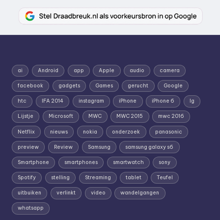
ai
Android
app
Apple
audio
camera
facebook
gadgets
Games
gerucht
Google
htc
IFA 2014
instagram
iPhone
iPhone 6
lg
Lijstje
Microsoft
MWC
MWC 2015
mwc 2016
Netflix
nieuws
nokia
onderzoek
panasonic
preview
Review
Samsung
samsung galaxy s6
Smartphone
smartphones
smartwatch
sony
Spotify
stelling
Streaming
tablet
Teufel
uitbuiken
verlinkt
video
wandelgangen
whatsapp