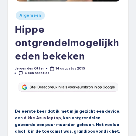
k
.
Geplaatst
Algemeen
in
n
Hippe
l
ontgrendelmogelijkh
eden bekeken
Jeroen den Otter
14 augustus 2015
Geplaatst
Geen reacties
door
De eerste keer dat ik met mijn gezicht een device,
een
dikke Asus laptop,
kon ontgrendelen
gebeurde een paar maanden geleden. Het voelde
alsof ik in de toekomst was, grandioos vond ik het.