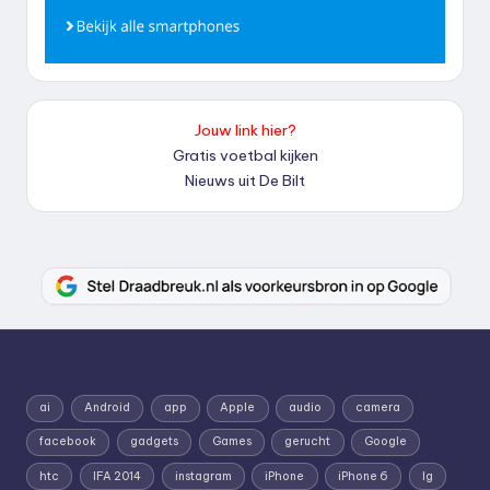
Jouw link hier?
Gratis voetbal kijken
Nieuws uit De Bilt
ai
Android
app
Apple
audio
camera
facebook
gadgets
Games
gerucht
Google
htc
IFA 2014
instagram
iPhone
iPhone 6
lg