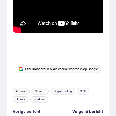
Tags:
Android
Gezicht
Ongrendeling
OS X
Unlock
windows
Bericht
Vorige bericht
Volgend bericht