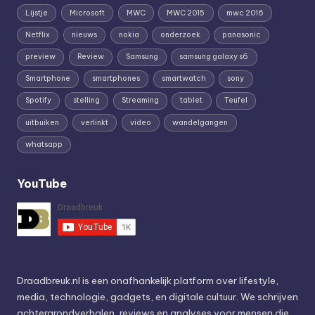
Lijstje
Microsoft
MWC
MWC 2015
mwc 2016
Netflix
nieuws
nokia
onderzoek
panasonic
preview
Review
Samsung
samsung galaxy s6
Smartphone
smartphones
smartwatch
sony
Spotify
stelling
Streaming
tablet
Teufel
uitbuiken
verlinkt
video
wandelgangen
whatsapp
YouTube
Draadbreuk.nl is een onafhankelijk platform over lifestyle,
media, technologie, gadgets, en digitale cultuur. We schrijven
achtergrondverhalen, reviews en analyses voor mensen die