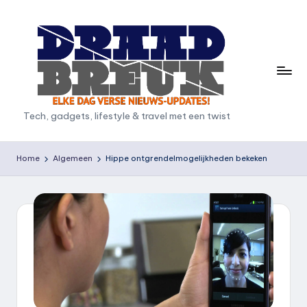
Ga
naar
de
inhoud
D
Tech, gadgets, lifestyle & travel met een twist
r
a
Home
Algemeen
Hippe ontgrendelmogelijkheden bekeken
a
d
b
r
e
u