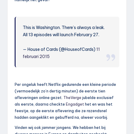
This is Washington. There’s always a leak.
All 13 episodes will launch February 27.
— House of Cards (@HouseofCards)
11
februari 2015
Per ongeluk heeft Netflix gedurende een kleine periode
(vermoedelijk zo’n dertig minuten) de eerste tien
afleveringen online gezet.
TheVerge
jubelde exclusief
als eerste, daarna checkte
Engadget
het en was het
feestje, op de eerste aflevering die ze razendsnel
hadden aangeklikt en gebufferd na, alweer voorbij.
Vinden wij ook jammer jongens. We hebben het bij
diverse mensen in Europa en daarbuiten gecheckt –