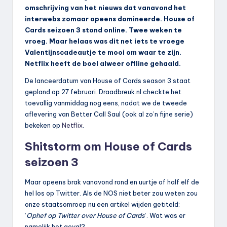
omschrijving van het nieuws dat vanavond het
interwebs zomaar opeens domineerde. House of
Cards seizoen 3 stond online. Twee weken te
vroeg. Maar helaas was dit net iets te vroege
Valentijnscadeautje te mooi om waar te zijn.
Netflix heeft de boel alweer offline gehaald.
De lanceerdatum van House of Cards season 3 staat
gepland op 27 februari. Draadbreuk.nl checkte het
toevallig vanmiddag nog eens, nadat we de tweede
aflevering van Better Call Saul (ook al zo’n fijne serie)
bekeken op
Netflix
.
Shitstorm om House of Cards
seizoen 3
Maar opeens brak vanavond rond en uurtje of half elf de
hel los op Twitter. Als de NOS niet beter zou weten zou
onze staatsomroep nu een artikel wijden getiteld:
‘
Ophef op Twitter over House of Cards
‘. Wat was er
namelijk het geval?