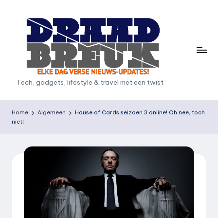
Ga
naar
de
inhoud
D
Tech, gadgets, lifestyle & travel met een twist
r
a
Home
Algemeen
House of Cards seizoen 3 online! Oh nee, toch
niet!
a
d
b
r
e
u