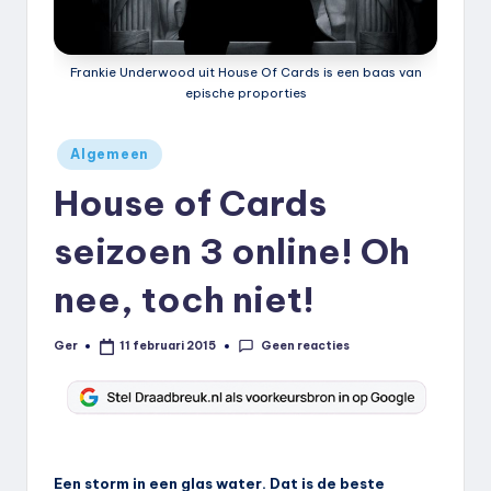
k
.
Frankie Underwood uit House Of Cards is een baas van
n
epische proporties
l
Geplaatst
Algemeen
in
House of Cards
seizoen 3 online! Oh
nee, toch niet!
Geen reacties
Ger
11 februari 2015
Geplaatst
door
Een storm in een glas water. Dat is de beste