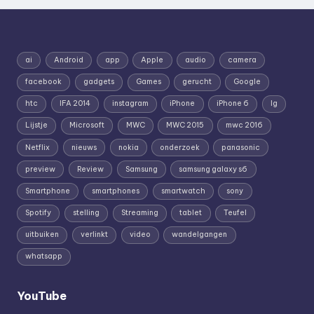
ai
Android
app
Apple
audio
camera
facebook
gadgets
Games
gerucht
Google
htc
IFA 2014
instagram
iPhone
iPhone 6
lg
Lijstje
Microsoft
MWC
MWC 2015
mwc 2016
Netflix
nieuws
nokia
onderzoek
panasonic
preview
Review
Samsung
samsung galaxy s6
Smartphone
smartphones
smartwatch
sony
Spotify
stelling
Streaming
tablet
Teufel
uitbuiken
verlinkt
video
wandelgangen
whatsapp
YouTube