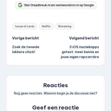
Tags:
house of cards
Netflix
Streaming
Bericht
Vorige bericht
Volgend bericht
Zoek de tweede
3 iOS muziekapps
navigatie
lekkere chick!
getest: meer kennis en
jouw eigen rapcarrière
Reacties
Nog geen reacties. Waarom begin je de discussie niet?
Geef een reactie