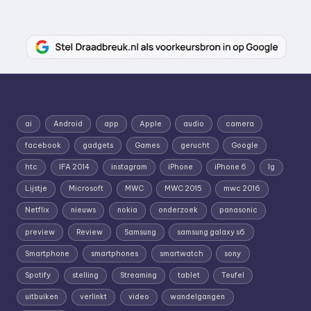
ai
Android
app
Apple
audio
camera
facebook
gadgets
Games
gerucht
Google
htc
IFA 2014
instagram
iPhone
iPhone 6
lg
Lijstje
Microsoft
MWC
MWC 2015
mwc 2016
Netflix
nieuws
nokia
onderzoek
panasonic
preview
Review
Samsung
samsung galaxy s6
Smartphone
smartphones
smartwatch
sony
Spotify
stelling
Streaming
tablet
Teufel
uitbuiken
verlinkt
video
wandelgangen