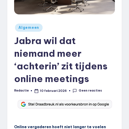
k
.
n
Geplaatst
Algemeen
in
l
Jabra wil dat
niemand meer
‘achterin’ zit tijdens
online meetings
Geen reacties
Redactie
10 februari 2026
Geplaatst
door
Online vergaderen hoeft niet langer te voelen