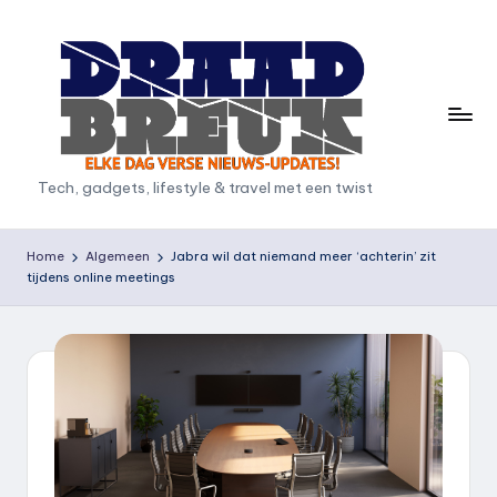
Ga
naar
de
inhoud
D
Tech, gadgets, lifestyle & travel met een twist
r
a
Home
Algemeen
Jabra wil dat niemand meer ‘achterin’ zit
tijdens online meetings
a
d
b
r
e
u