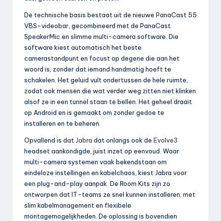
De technische basis bestaat uit de nieuwe PanaCast 55
VBS-videobar, gecombineerd met de PanaCast
SpeakerMic en slimme multi-camera software. Die
software kiest automatisch het beste
camerastandpunt en focust op degene die aan het
woord is, zonder dat iemand handmatig hoeft te
schakelen. Het geluid vult ondertussen de hele ruimte,
zodat ook mensen die wat verder weg zitten niet klinken
alsof ze in een tunnel staan te bellen. Het geheel draait
op Android en is gemaakt om zonder gedoe te
installeren en te beheren.
Opvallend is dat
Jabra
dat onlangs ook de
Evolve3
headset aankondigde, juist inzet op eenvoud. Waar
multi-camera systemen vaak bekendstaan om
eindeloze instellingen en kabelchaos, kiest Jabra voor
een plug-and-play aanpak. De Room Kits zijn zo
ontworpen dat IT-teams ze snel kunnen installeren, met
slim kabelmanagement en flexibele
montagemogelijkheden. De oplossing is bovendien