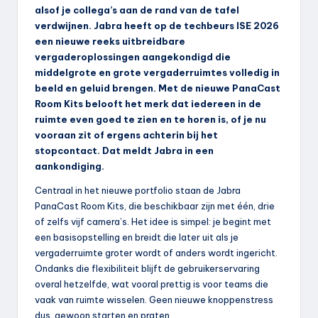
alsof je collega’s aan de rand van de tafel
verdwijnen. Jabra heeft op de techbeurs ISE 2026
een nieuwe reeks uitbreidbare
vergaderoplossingen aangekondigd die
middelgrote en grote vergaderruimtes volledig in
beeld en geluid brengen. Met de nieuwe PanaCast
Room Kits belooft het merk dat iedereen in de
ruimte even goed te zien en te horen is, of je nu
vooraan zit of ergens achterin bij het
stopcontact. Dat meldt Jabra in een
aankondiging.
Centraal in het nieuwe portfolio staan de Jabra
PanaCast Room Kits, die beschikbaar zijn met één, drie
of zelfs vijf camera’s. Het idee is simpel: je begint met
een basisopstelling en breidt die later uit als je
vergaderruimte groter wordt of anders wordt ingericht.
Ondanks die flexibiliteit blijft de gebruikerservaring
overal hetzelfde, wat vooral prettig is voor teams die
vaak van ruimte wisselen. Geen nieuwe knoppenstress
dus, gewoon starten en praten.