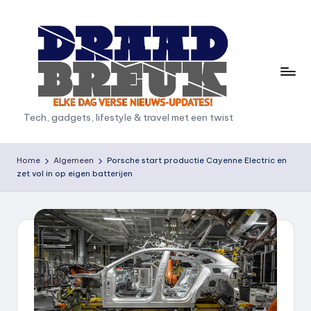
Ga
naar
de
inhoud
D
Tech, gadgets, lifestyle & travel met een twist
r
a
Home
Algemeen
Porsche start productie Cayenne Electric en
zet vol in op eigen batterijen
a
d
b
r
e
u