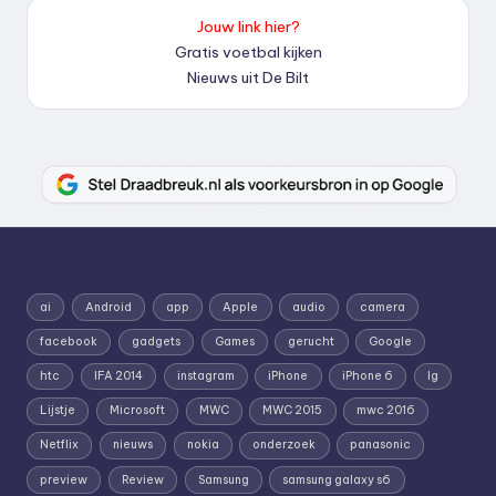
Jouw link hier?
Gratis voetbal kijken
Nieuws uit De Bilt
ai
Android
app
Apple
audio
camera
facebook
gadgets
Games
gerucht
Google
htc
IFA 2014
instagram
iPhone
iPhone 6
lg
Lijstje
Microsoft
MWC
MWC 2015
mwc 2016
Netflix
nieuws
nokia
onderzoek
panasonic
preview
Review
Samsung
samsung galaxy s6