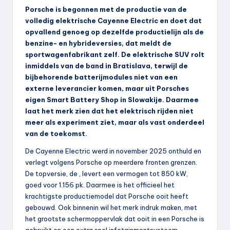
Porsche is begonnen met de productie van de
volledig elektrische Cayenne Electric en doet dat
opvallend genoeg op dezelfde productielijn als de
benzine- en hybrideversies, dat meldt de
sportwagenfabrikant zelf. De elektrische SUV rolt
inmiddels van de band in Bratislava, terwijl de
bijbehorende batterijmodules niet van een
externe leverancier komen, maar uit Porsches
eigen Smart Battery Shop in Slowakije. Daarmee
laat het merk zien dat het elektrisch rijden niet
meer als experiment ziet, maar als vast onderdeel
van de toekomst.
De Cayenne Electric werd in november 2025 onthuld en
verlegt volgens Porsche op meerdere fronten grenzen.
De topversie, de , levert een vermogen tot 850 kW,
goed voor 1.156 pk. Daarmee is het officieel het
krachtigste productiemodel dat Porsche ooit heeft
gebouwd. Ook binnenin wil het merk indruk maken, met
het grootste schermoppervlak dat ooit in een Porsche is
gebruikt en een extra snel infotainmentsysteem.