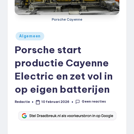
k
.
Porsche Cayenne
n
l
Geplaatst
Algemeen
in
Porsche start
productie Cayenne
Electric en zet vol in
op eigen batterijen
Geen reacties
Redactie
10 februari 2026
Geplaatst
door