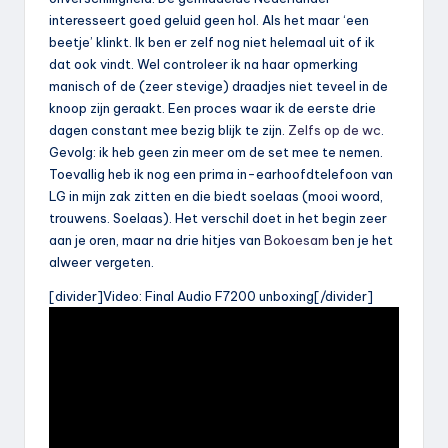
interesseert goed geluid geen hol. Als het maar ‘een
beetje’ klinkt. Ik ben er zelf nog niet helemaal uit of ik
dat ook vindt. Wel controleer ik na haar opmerking
manisch of de (zeer stevige) draadjes niet teveel in de
knoop zijn geraakt. Een proces waar ik de eerste drie
dagen constant mee bezig blijk te zijn.
Zelfs op de wc
.
Gevolg: ik heb geen zin meer om de set mee te nemen.
Toevallig heb ik nog een prima in-earhoofdtelefoon van
LG in mijn zak zitten en die biedt soelaas (mooi woord,
trouwens. Soelaas). Het verschil doet in het begin zeer
aan je oren, maar na drie hitjes van
Bokoesam
ben je het
alweer vergeten.
[divider]Video: Final Audio F7200 unboxing[/divider]