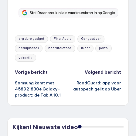
Tags:
erg dure gadget
Final Audio
Ger gaat ver
headphones
hoofdtelefoon
in ear
porto
vakantie
Bericht
Vorige bericht
Volgend bericht
Samsung komt met
RoadGuard: app voor
navigatie
458921830e Galaxy-
autopech geilt op Uber
product: de Tab A 10.1
Kijken! Nieuwste video