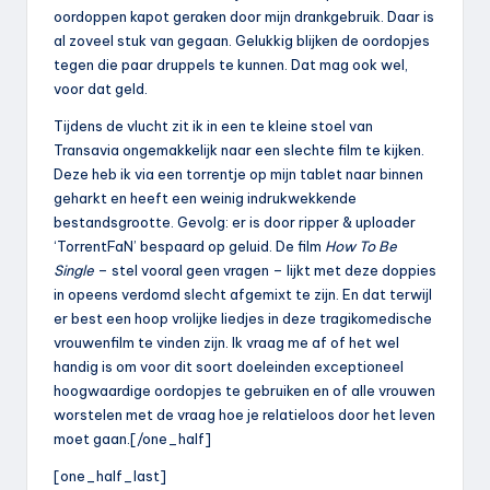
oordoppen kapot geraken door mijn drankgebruik. Daar is
al zoveel stuk van gegaan. Gelukkig blijken de oordopjes
tegen die paar druppels te kunnen. Dat mag ook wel,
voor dat geld.
Tijdens de vlucht zit ik in een te kleine stoel van
Transavia ongemakkelijk naar een slechte film te kijken.
Deze heb ik via een torrentje op mijn tablet naar binnen
geharkt en heeft een weinig indrukwekkende
bestandsgrootte. Gevolg: er is door ripper & uploader
‘TorrentFaN’ bespaard op geluid. De film
How To Be
Single
– stel vooral geen vragen – lijkt met deze doppies
in opeens verdomd slecht afgemixt te zijn. En dat terwijl
er best een hoop vrolijke liedjes in deze tragikomedische
vrouwenfilm te vinden zijn. Ik vraag me af of het wel
handig is om voor dit soort doeleinden exceptioneel
hoogwaardige oordopjes te gebruiken en of alle vrouwen
worstelen met de vraag hoe je relatieloos door het leven
moet gaan.[/one_half]
[one_half_last]