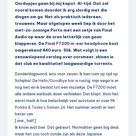
Oordopjes gaan bij mij kapot. Al-tijd. Dat zal
vooral komen doordat ik erg slordig met die
dingen om ga. Net als praktisch iedereen,
trouwens. Maar afgelopen week liep ik door het
niet-zo-zonnige Porto met een setje van Final
Audio op waar de oren letterlijk van gaan
klapperen. De
Final F7200 in-ear headphone
kost
omgerekend 440 euro. Slik. Wat volgt is een
zenuwslopend verslag over oorsmeer, shinen in
dat club en kwalitatief laagwaardige torrents.
Donderdagavond, iets voor zeven. Ik ben ruim op tijd op
Schiphol. De
Hello/Goodbye bar
is rustig, mijn eega is er
nog niet en ik besluit tot een muziekje. De F7200 moet
alle andere earbuds doen verbleken. Dat klopt. Voor het
eerst merk ik hoe belachelijk veel autotune er over
Mr.
Polska & Teske’s Samen
zit. Het nummer wordt er niet
beter van.
[one_half]
Ik knoei wat bier. Dat gebeurt. Normaliter geen big deal,
maar het zou toch zonde zijn als deze Japanse