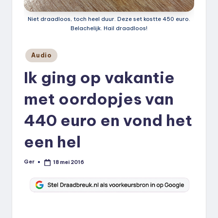
k
Niet draadloos, toch heel duur. Deze set kostte 450 euro.
.
Belachelijk. Hail draadloos!
n
Geplaatst
l
Audio
in
Ik ging op vakantie
met oordopjes van
440 euro en vond het
een hel
Ger
18 mei 2016
Geplaatst
door