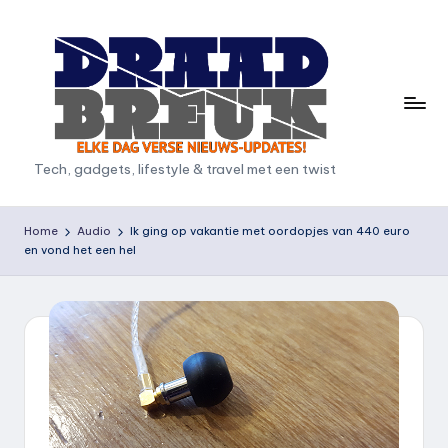
Ga
naar
de
inhoud
D
Tech, gadgets, lifestyle & travel met een twist
r
a
Home
Audio
Ik ging op vakantie met oordopjes van 440 euro
en vond het een hel
a
d
b
r
e
u