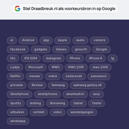
ai
Android
app
Apple
audio
camera
facebook
gadgets
Games
gerucht
Google
htc
IFA 2014
instagram
iPhone
iPhone 6
lg
Lijstje
Microsoft
MWC
MWC 2015
mwc 2016
Netflix
nieuws
nokia
onderzoek
panasonic
preview
Review
Samsung
samsung galaxy s6
Smartphone
smartphones
smartwatch
sony
Spotify
stelling
Streaming
tablet
Teufel
uitbuiken
verlinkt
video
wandelgangen
whatsapp