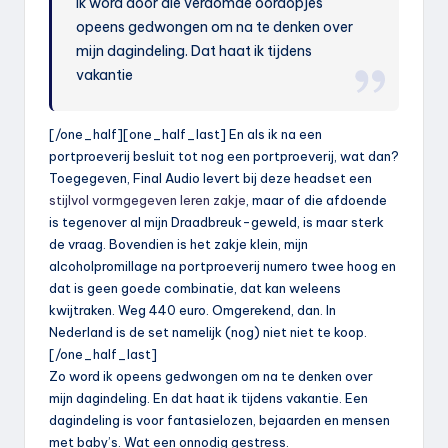
Ik word door die verdomde oordopjes
opeens gedwongen om na te denken over
mijn dagindeling. Dat haat ik tijdens
vakantie
[/one_half][one_half_last] En als ik na een
portproeverij besluit tot nog een portproeverij, wat dan?
Toegegeven, Final Audio levert bij deze headset een
stijlvol vormgegeven leren zakje
, maar of die afdoende
is tegenover al mijn Draadbreuk-geweld, is maar sterk
de vraag. Bovendien is het zakje klein, mijn
alcoholpromillage na portproeverij numero twee hoog en
dat is geen goede combinatie, dat kan weleens
kwijtraken. Weg 440 euro. Omgerekend, dan. In
Nederland is de set namelijk (nog) niet niet te koop.
[/one_half_last]
Zo word ik opeens gedwongen om na te denken over
mijn dagindeling. En dat haat ik tijdens vakantie. Een
dagindeling is voor fantasielozen, bejaarden en mensen
met baby’s. Wat een onnodig gestress.