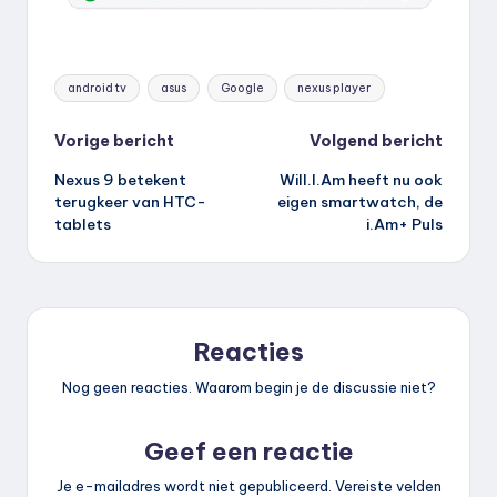
Tags:
android tv
asus
Google
nexus player
Bericht
Vorige bericht
Volgend bericht
Nexus 9 betekent
Will.I.Am heeft nu ook
navigatie
terugkeer van HTC-
eigen smartwatch, de
tablets
i.Am+ Puls
Reacties
Nog geen reacties. Waarom begin je de discussie niet?
Geef een reactie
Je e-mailadres wordt niet gepubliceerd.
Vereiste velden