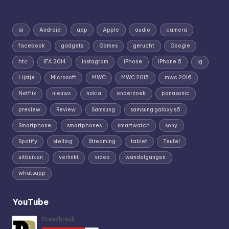
ai
Android
app
Apple
audio
camera
facebook
gadgets
Games
gerucht
Google
htc
IFA 2014
instagram
iPhone
iPhone 6
lg
Lijstje
Microsoft
MWC
MWC 2015
mwc 2016
Netflix
nieuws
nokia
onderzoek
panasonic
preview
Review
Samsung
samsung galaxy s6
Smartphone
smartphones
smartwatch
sony
Spotify
stelling
Streaming
tablet
Teufel
uitbuiken
verlinkt
video
wandelgangen
whatsapp
YouTube