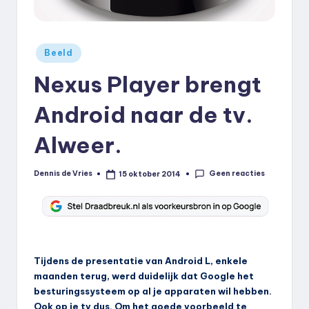
k
.
Geplaatst
Beeld
n
in
Nexus Player brengt
l
Android naar de tv.
Alweer.
Geen reacties
Dennis de Vries
15 oktober 2014
Geplaatst
door
Tijdens de presentatie van Android L, enkele
maanden terug, werd duidelijk dat Google het
besturingssysteem op al je apparaten wil hebben.
Ook op je tv dus. Om het goede voorbeeld te