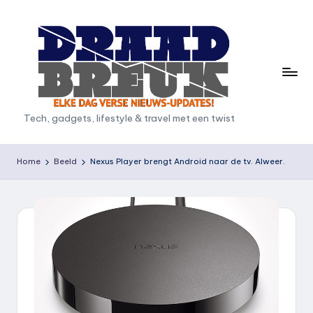
Ga
naar
de
inhoud
D
Tech, gadgets, lifestyle & travel met een twist
r
a
Home
Beeld
Nexus Player brengt Android naar de tv. Alweer.
a
d
b
r
e
u