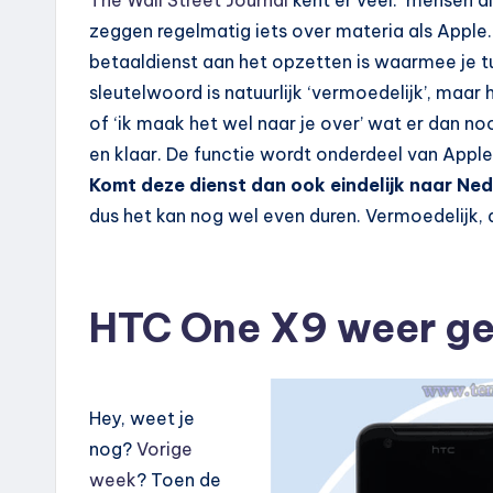
The Wall Street Journal
kent er veel: ‘mensen d
zeggen regelmatig iets over materia als Apple
betaaldienst aan het opzetten is waarmee je t
sleutelwoord is natuurlijk ‘vermoedelijk’, maa
of ‘ik maak het wel naar je over’ wat er dan 
en klaar. De functie wordt onderdeel van Apple
Komt deze dienst dan ook eindelijk naar Ne
dus het kan nog wel even duren. Vermoedelijk, 
HTC One X9 weer g
Hey, weet je
nog?
Vorige
week
? Toen de