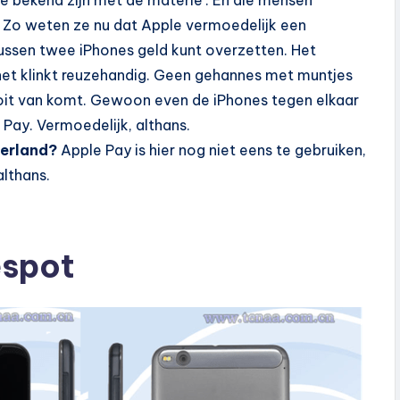
ie bekend zijn met de materie’. En die mensen
. Zo weten ze nu dat Apple vermoedelijk een
ussen twee iPhones geld kunt overzetten. Het
r het klinkt reuzehandig. Geen gehannes met muntjes
nooit van komt. Gewoon even de iPhones tegen elkaar
 Pay. Vermoedelijk, althans.
derland?
Apple Pay is hier nog niet eens te gebruiken,
althans.
espot