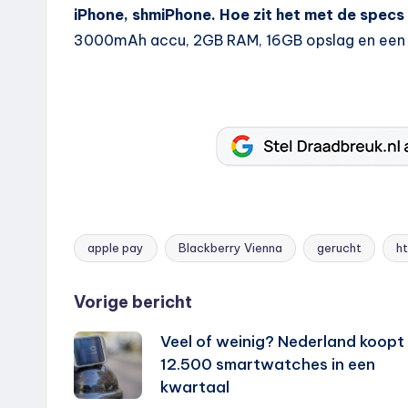
iPhone, shmiPhone. Hoe zit het met de specs 
3000mAh accu, 2GB RAM, 16GB opslag en een 1
apple pay
Blackberry Vienna
gerucht
h
Tags:
Bericht
Vorige bericht
Veel of weinig? Nederland koopt
navigatie
12.500 smartwatches in een
kwartaal