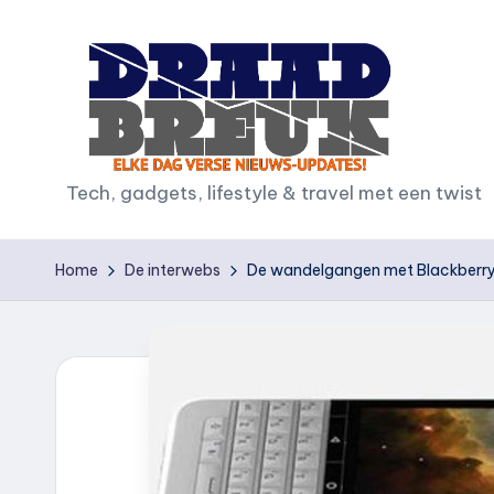
Ga
naar
de
inhoud
D
Tech, gadgets, lifestyle & travel met een twist
r
Home
De interwebs
De wandelgangen met Blackberry
a
a
d
b
r