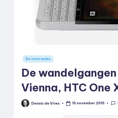
e
u
k
.
n
Geplaatst
l
De interwebs
in
De wandelgangen 
Vienna, HTC One 
15 november 2015
Dennis de Vries
Geplaatst
door