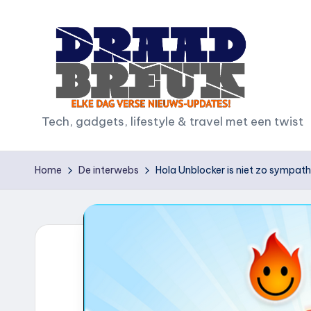
Ga
naar
de
inhoud
D
Tech, gadgets, lifestyle & travel met een twist
r
Home
De interwebs
Hola Unblocker is niet zo sympat
a
a
d
b
r