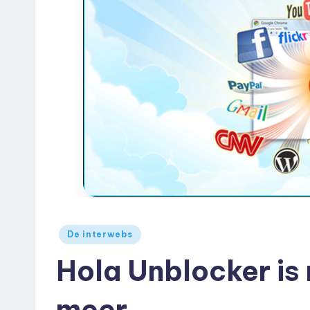
e
u
k
.
n
l
Geplaatst
De interwebs
in
Hola Unblocker is
meer