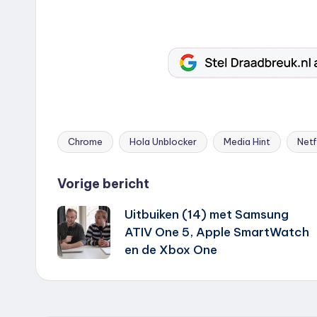
Chrome
Hola Unblocker
Media Hint
Netf
Tags:
Bericht
Vorige bericht
Uitbuiken (14) met Samsung
navigatie
ATIV One 5, Apple SmartWatch
en de Xbox One