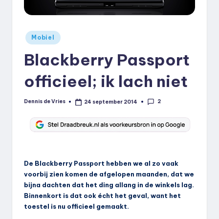
k
.
Geplaatst
Mobiel
n
in
Blackberry Passport
l
officieel; ik lach niet
2
Dennis de Vries
24 september 2014
Geplaatst
door
De Blackberry Passport hebben we al zo vaak
voorbij zien komen de afgelopen maanden, dat we
bijna dachten dat het ding allang in de winkels lag.
Binnenkort is dat ook écht het geval, want het
toestel is nu officieel gemaakt.