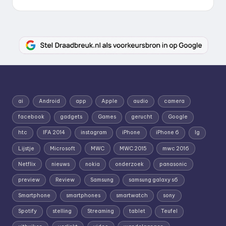
ai
Android
app
Apple
audio
camera
facebook
gadgets
Games
gerucht
Google
htc
IFA 2014
instagram
iPhone
iPhone 6
lg
Lijstje
Microsoft
MWC
MWC 2015
mwc 2016
Netflix
nieuws
nokia
onderzoek
panasonic
preview
Review
Samsung
samsung galaxy s6
Smartphone
smartphones
smartwatch
sony
Spotify
stelling
Streaming
tablet
Teufel