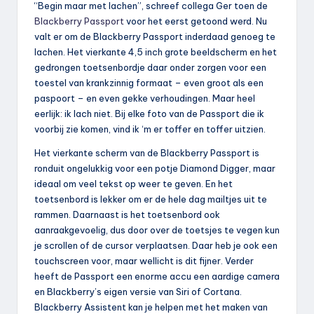
“Begin maar met lachen”, schreef collega Ger toen de
Blackberry Passport
voor het eerst getoond werd. Nu
valt er om de Blackberry Passport inderdaad genoeg te
lachen. Het vierkante 4,5 inch grote beeldscherm en het
gedrongen toetsenbordje daar onder zorgen voor een
toestel van krankzinnig formaat – even groot als een
paspoort – en even gekke verhoudingen. Maar heel
eerlijk: ik lach niet. Bij elke foto van de Passport die ik
voorbij zie komen, vind ik ‘m er toffer en toffer uitzien.
Het vierkante scherm van de Blackberry Passport is
ronduit ongelukkig voor een potje Diamond Digger, maar
ideaal om veel tekst op weer te geven. En het
toetsenbord is lekker om er de hele dag mailtjes uit te
rammen. Daarnaast is het toetsenbord ook
aanraakgevoelig, dus door over de toetsjes te vegen kun
je scrollen of de cursor verplaatsen. Daar heb je ook een
touchscreen voor, maar wellicht is dit fijner. Verder
heeft de Passport een enorme accu een aardige camera
en Blackberry’s eigen versie van Siri of Cortana.
Blackberry Assistent kan je helpen met het maken van