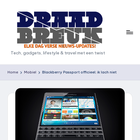
Ga
naar
de
inhoud
D
Tech, gadgets, lifestyle & travel met een twist
r
a
Home
Mobiel
Blackberry Passport officieel; ik lach niet
a
d
b
r
e
u