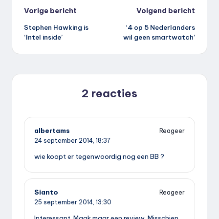
Bericht
Vorige bericht
Volgend bericht
Stephen Hawking is
‘4 op 5 Nederlanders
navigatie
‘Intel inside’
wil geen smartwatch’
2 reacties
albertams
Reageer
24 september 2014,
18:37
wie koopt er tegenwoordig nog een BB ?
Sianto
Reageer
25 september 2014,
13:30
Interessant. Maak maar een review. Misschien