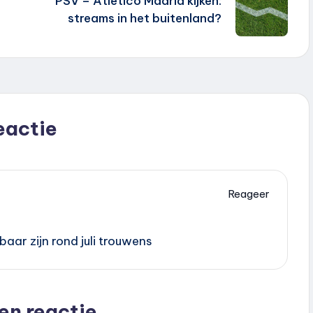
PSV – Atletico Madrid kijken:
streams in het buitenland?
reactie
Reageer
baar zijn rond juli trouwens
en reactie