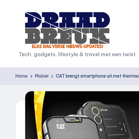
Ga
naar
de
inhoud
D
Tech, gadgets, lifestyle & travel met een twist
r
Home
Mobiel
CAT brengt smartphone uit met thermi
a
a
d
b
r