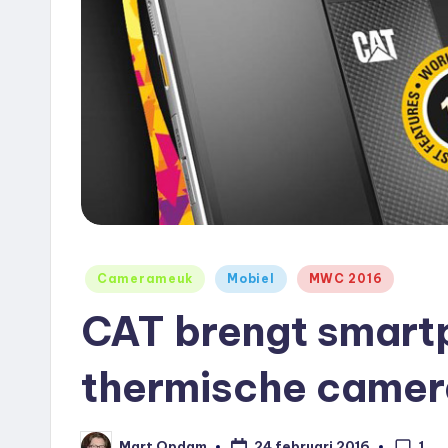
e
u
k
.
n
l
Geplaatst
Camerameuk
Mobiel
MWC 2016
in
CAT brengt smartp
thermische camer
1
24 februari 2016
Mart Opdam