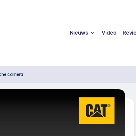
Nieuws
Video
Revi
sche camera