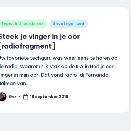
Geplaatst
Typisch Draadbreuk
Uncategorized
n
Steek je vinger in je oor
[radiofragment]
Uw favoriete techguru was weer eens te horen op
de radio. Waarom? Ik stak op de IFA in Berlijn een
vinger in mijn oor. Dat vond radio-dj Fernando
Halman van…
18 september 2018
Ger
eplaatst
oor