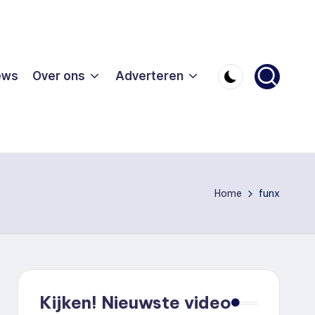
ews
Over ons
Adverteren
Home
funx
Kijken! Nieuwste video