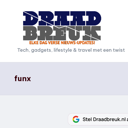
Ga
naar
de
inhoud
D
Tech, gadgets, lifestyle & travel met een twist
r
a
funx
a
d
b
r