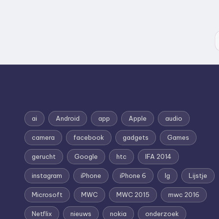
ai
Android
app
Apple
audio
camera
facebook
gadgets
Games
gerucht
Google
htc
IFA 2014
instagram
iPhone
iPhone 6
lg
Lijstje
Microsoft
MWC
MWC 2015
mwc 2016
Netflix
nieuws
nokia
onderzoek