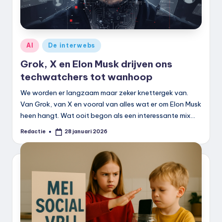
Geplaatst
AI
De interwebs
in
Grok, X en Elon Musk drijven ons
techwatchers tot wanhoop
We worden er langzaam maar zeker knettergek van.
Van Grok, van X en vooral van alles wat er om Elon Musk
heen hangt. Wat ooit begon als een interessante mix…
Redactie
28 januari 2026
Geplaatst
door