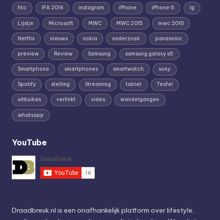
htc
IFA 2014
instagram
iPhone
iPhone 6
lg
Lijstje
Microsoft
MWC
MWC 2015
mwc 2016
Netflix
nieuws
nokia
onderzoek
panasonic
preview
Review
Samsung
samsung galaxy s6
Smartphone
smartphones
smartwatch
sony
Spotify
stelling
Streaming
tablet
Teufel
uitbuiken
verlinkt
video
wandelgangen
whatsapp
YouTube
Draadbreuk.nl is een onafhankelijk platform over lifestyle,