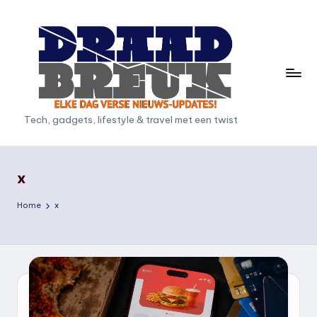
Ga
naar
de
inhoud
D
Tech, gadgets, lifestyle & travel met een twist
r
a
x
a
Home
x
d
b
r
e
u