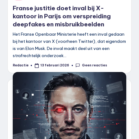
in
Franse justitie doet inval bij X-
kantoor in Parijs om verspreiding
deepfakes en misbruikbeelden
Het Franse Openbaar Ministerie heeft een inval gedaan
bij het kantoor van X (voorheen Twitter), dat eigendom
is van Elon Musk. De inval maakt deel uit van een
strafrechtelijk onderzoek…
Geen reacties
Redactie
13 februari 2026
Geplaatst
door