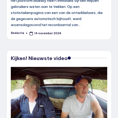
Het platform Bluesky heeft inmiddels vijftien miljoen
gebruikers weten aan te trekken. Op een
statistiekenpagina van een van de ontwikkelaars, die
de gegevens automatisch bijhoudt, werd
woensdagavond het recordaantal van…
Redactie
14 november 2024
Geplaatst
door
Kijken! Nieuwste video