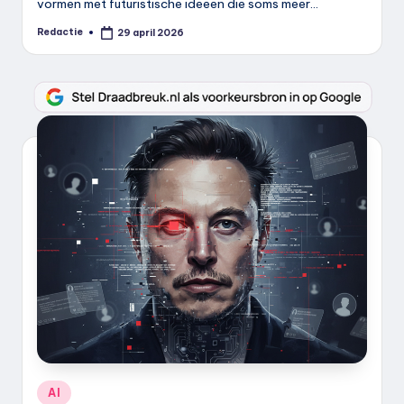
vormen met futuristische ideeën die soms meer…
Redactie
29 april 2026
Geplaatst
door
Geplaatst
AI