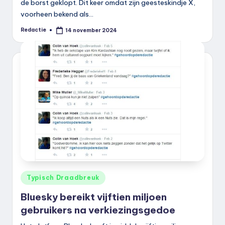
de borst geklopt. Dit keer omdat zijn geesteskindje X,
voorheen bekend als…
Redactie
14 november 2024
Geplaatst
door
Geplaatst
Typisch Draadbreuk
in
Bluesky bereikt vijftien miljoen
gebruikers na verkiezingsgedoe