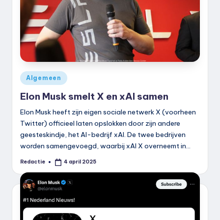
Geplaatst
Algemeen
in
Elon Musk smelt X en xAI samen
Elon Musk heeft zijn eigen sociale netwerk X (voorheen
Twitter) officieel laten opslokken door zijn andere
geesteskindje, het AI-bedrijf xAI. De twee bedrijven
worden samengevoegd, waarbij xAI X overneemt in…
Redactie
4 april 2025
Geplaatst
door