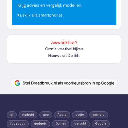
Jouw link hier?
Gratis voetbal kijken
Nieuws uit De Bilt
ai
Android
app
Apple
audio
camera
facebook
gadgets
Games
gerucht
Google