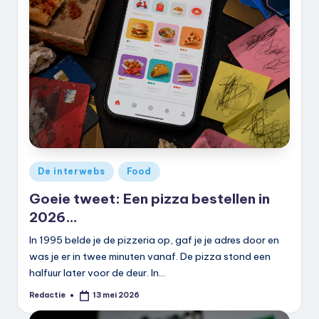
k
.
n
l
Geplaatst
De interwebs
Food
in
Goeie tweet: Een pizza bestellen in
2026…
In 1995 belde je de pizzeria op, gaf je je adres door en
was je er in twee minuten vanaf. De pizza stond een
halfuur later voor de deur. In…
Redactie
13 mei 2026
Geplaatst
door