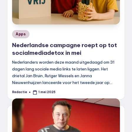
Geplaatst
Apps
in
Nederlandse campagne roept op tot
socialmediadetox in mei
Nederlanders worden deze maand uitgedaagd om 31
dagen lang sociale media links te laten liggen. Het
drietal Jan Bruin, Rutger Wessels en Janna
Nieuwenhuijzen lanceerde voor het tweede jaar op…
Redactie
1 mei 2025
Geplaatst
door