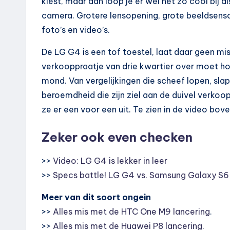
kiest, maar dan loop je er wel net zo cool bij 
camera. Grotere lensopening, grote beeldsen
foto’s en video’s.
De LG G4 is een tof toestel, laat daar geen mi
verkooppraatje van drie kwartier over moet hou
mond. Van vergelijkingen die scheef lopen, sl
beroemdheid die zijn ziel aan de duivel verkoop
ze er een voor een uit. Te zien in de video bov
Zeker ook even checken
>>
Video: LG G4 is lekker in leer
>>
Specs battle! LG G4 vs. Samsung Galaxy S6
Meer van dit soort ongein
>>
Alles mis met de HTC One M9 lancering
.
>>
Alles mis met de Huawei P8 lancering.