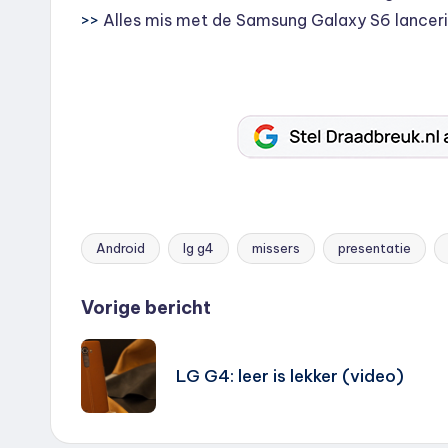
>>
Alles mis met de Samsung Galaxy S6 lancer
Android
lg g4
missers
presentatie
Tags:
Bericht
Vorige bericht
navigatie
LG G4: leer is lekker (video)