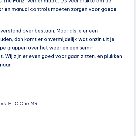
als The Fonz. Verder maakt LG veel drukte om de
sor en manual controls moeten zorgen voor goede
sverstand over bestaan. Maar als je er een
den, dan komt er onvermijdelijk wat onzin uit je
appe grappen over het weer en een semi-
t. Wij zijn er even goed voor gaan zitten, en plukken
enaan.
 vs. HTC One M9