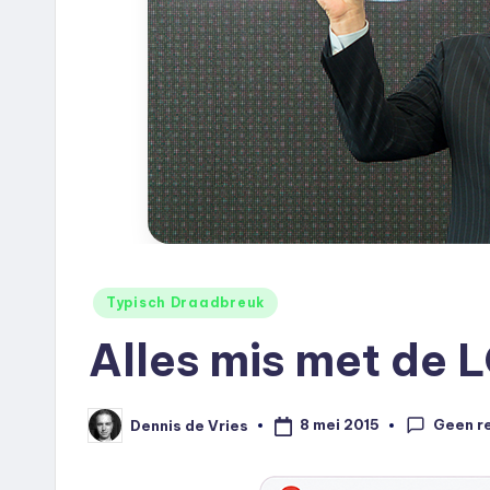
e
u
k
.
n
l
Geplaatst
Typisch Draadbreuk
in
Alles mis met de 
Geen r
8 mei 2015
Dennis de Vries
Geplaatst
door