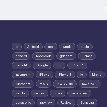
ai
Android
app
Apple
audio
camera
facebook
gadgets
Games
gerucht
Google
htc
IFA 2014
instagram
iPhone
iPhone 6
lg
Lijstje
Microsoft
MWC
MWC 2015
mwc 2016
Netflix
nieuws
nokia
onderzoek
panasonic
preview
Review
Samsung