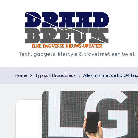
Ga
naar
de
inhoud
D
Tech, gadgets, lifestyle & travel met een twist
r
Home
Typisch Draadbreuk
Alles mis met de LG G4 La
a
a
d
b
r