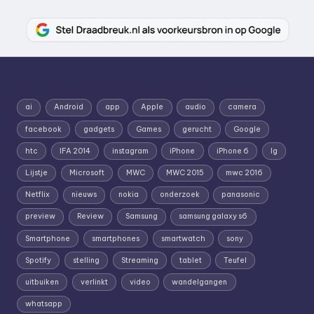
ai
Android
app
Apple
audio
camera
facebook
gadgets
Games
gerucht
Google
htc
IFA 2014
instagram
iPhone
iPhone 6
lg
Lijstje
Microsoft
MWC
MWC 2015
mwc 2016
Netflix
nieuws
nokia
onderzoek
panasonic
preview
Review
Samsung
samsung galaxy s6
Smartphone
smartphones
smartwatch
sony
Spotify
stelling
Streaming
tablet
Teufel
uitbuiken
verlinkt
video
wandelgangen
whatsapp