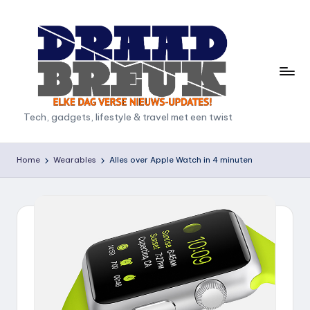
Ga
naar
de
inhoud
D
Tech, gadgets, lifestyle & travel met een twist
r
a
Home
Wearables
Alles over Apple Watch in 4 minuten
a
d
b
r
e
u