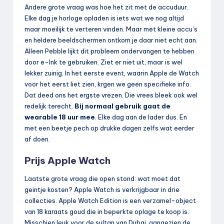
Andere grote vraag was hoe het zit met de accuduur.
Elke dag je horloge opladen is iets wat we nog altijd
maar moeilijk te verteren vinden. Maar met kleine accu’s
en heldere beeldschermen ontkom je daar niet echt aan.
Alleen Pebble lijkt dit probleem ondervangen te hebben
door e-Ink te gebruiken. Ziet er niet uit, maar is wel
lekker zuinig. In het eerste event, waarin Apple de Watch
voor het eerst liet zien, krgen we geen specifieke info.
Dat deed ons het ergste vrezen. Die vrees bleek ook wel
redelijk terecht.
Bij normaal gebruik gaat de
wearable 18 uur mee
. Elke dag aan de lader dus. En
met een beetje pech op drukke dagen zelfs wat eerder
af doen.
Prijs Apple Watch
Laatste grote vraag die open stond: wat moet dat
geintje kosten? Apple Watch is verkrijgbaar in drie
collecties. Apple Watch Edition is een verzamel-object
van 18 karaats goud die in beperkte oplage te koop is.
Misschien leuk voor de sultan van Dubai, aangezien de