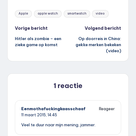
Tags:
Apple
apple watch
smartwatch
video
Bericht
Vorige bericht
Volgend bericht
Hitler als zombie – een
Op doorreis in China:
navigatie
zieke game op komst
gekke merken bekeken
(video)
1 reactie
Eenmothafuckingkaasschaaf
Reageer
11 maart 2015,
14:45
Veel te duur naar mijn mening, jammer.