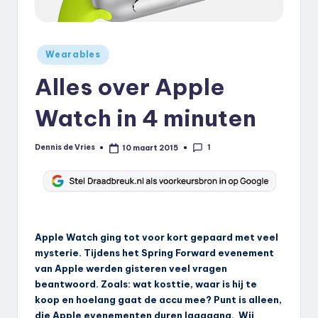
k
.
Geplaatst
Wearables
n
in
Alles over Apple
l
Watch in 4 minuten
1
Dennis de Vries
10 maart 2015
Geplaatst
door
Apple Watch ging tot voor kort gepaard met veel
mysterie. Tijdens het Spring Forward evenement
van Apple werden gisteren veel vragen
beantwoord. Zoals: wat kosttie, waar is hij te
koop en hoelang gaat de accu mee? Punt is alleen,
die Apple evenementen duren laaaaang. Wij