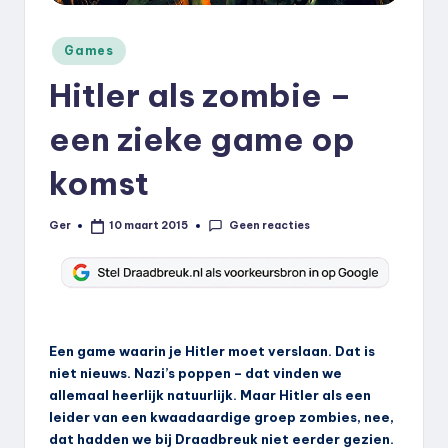
k
Geplaatst
.
Games
in
n
Hitler als zombie –
l
een zieke game op
komst
Geen reacties
Ger
10 maart 2015
Geplaatst
door
Een game waarin je Hitler moet verslaan. Dat is
niet nieuws. Nazi’s poppen – dat vinden we
allemaal heerlijk natuurlijk. Maar Hitler als een
leider van een kwaadaardige groep zombies, nee,
dat hadden we bij Draadbreuk niet eerder gezien.