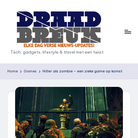
Ga
naar
de
inhoud
D
Tech, gadgets, lifestyle & travel met een twist
r
a
Home
Games
Hitler als zombie – een zieke game op komst
a
d
b
r
e
u