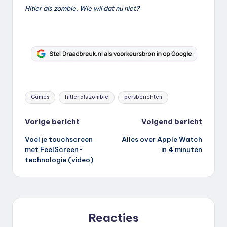
Hitler als zombie. Wie wil dat nu niet?
Tags:
Games
hitler als zombie
persberichten
Bericht
Vorige bericht
Volgend bericht
Voel je touchscreen
Alles over Apple Watch
navigatie
met FeelScreen-
in 4 minuten
technologie (video)
Reacties