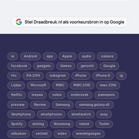
ai
Android
app
Apple
audio
camera
facebook
gadgets
Games
gerucht
Google
htc
IFA 2014
instagram
iPhone
iPhone 6
lg
Lijstje
Microsoft
MWC
MWC 2015
mwc 2016
Netflix
nieuws
nokia
onderzoek
panasonic
preview
Review
Samsung
samsung galaxy s6
Smartphone
smartphones
smartwatch
sony
Spotify
stelling
Streaming
tablet
Teufel
uitbuiken
verlinkt
video
wandelgangen