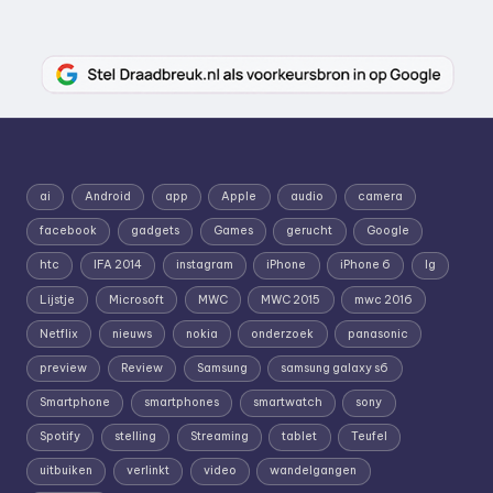
ai
Android
app
Apple
audio
camera
facebook
gadgets
Games
gerucht
Google
htc
IFA 2014
instagram
iPhone
iPhone 6
lg
Lijstje
Microsoft
MWC
MWC 2015
mwc 2016
Netflix
nieuws
nokia
onderzoek
panasonic
preview
Review
Samsung
samsung galaxy s6
Smartphone
smartphones
smartwatch
sony
Spotify
stelling
Streaming
tablet
Teufel
uitbuiken
verlinkt
video
wandelgangen