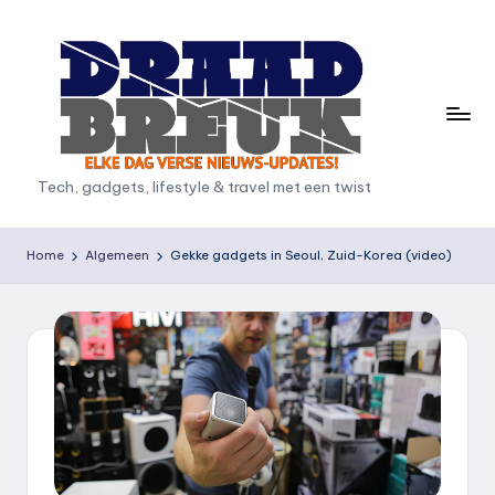
Ga
naar
de
inhoud
D
Tech, gadgets, lifestyle & travel met een twist
r
a
Home
Algemeen
Gekke gadgets in Seoul, Zuid-Korea (video)
a
d
b
r
e
u