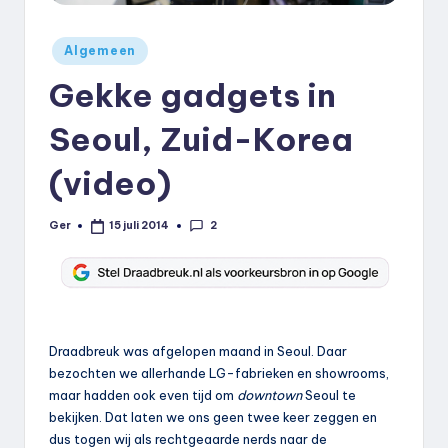
k
Geplaatst
.
Algemeen
in
n
Gekke gadgets in
l
Seoul, Zuid-Korea
(video)
2
Ger
15 juli 2014
Geplaatst
door
Draadbreuk was afgelopen maand in Seoul. Daar
bezochten we allerhande LG-fabrieken en showrooms,
maar hadden ook even tijd om
downtown
Seoul te
bekijken. Dat laten we ons geen twee keer zeggen en
dus togen wij als rechtgeaarde nerds naar de