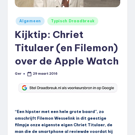
k
.
Geplaatst
Algemeen
Typisch Draadbreuk
n
in
Kijktip: Chriet
l
Titulaer (en Filemon)
over de Apple Watch
Ger
29 maart 2016
Geplaatst
door
“Een hipster met een hele grote baard”, zo
omschrijft Filemon Wesselink in dit geestige
filmpje onze eigenste eigen Chriet Titulaer, de
man die de smartphone al reviewde voordat hij