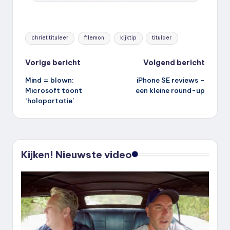
Tags:
chriet tituleer
filemon
kijktip
titulaer
Bericht
Vorige bericht
Volgend bericht
Mind = blown:
iPhone SE reviews –
navigatie
Microsoft toont
een kleine round-up
‘holoportatie’
Kijken! Nieuwste video