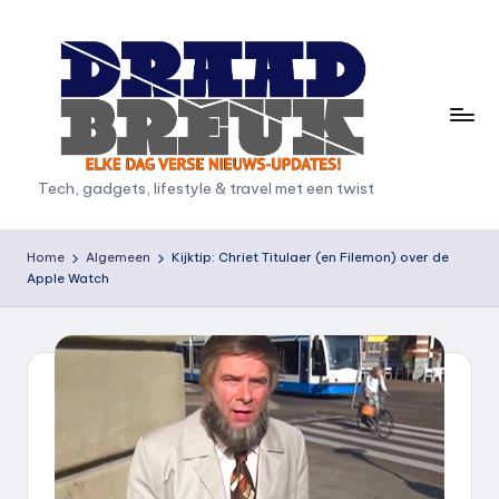
Ga
naar
de
inhoud
D
Tech, gadgets, lifestyle & travel met een twist
r
a
Home
Algemeen
Kijktip: Chriet Titulaer (en Filemon) over de
Apple Watch
a
d
b
r
e
u