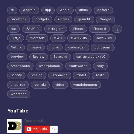
ai
Android
app
Apple
audio
camera
facebook
gadgets
Games
gerucht
Google
htc
IFA 2014
instagram
iPhone
iPhone 6
lg
Lijstje
Microsoft
MWC
MWC 2015
mwc 2016
Netflix
nieuws
nokia
onderzoek
panasonic
preview
Review
Samsung
samsung galaxy s6
Smartphone
smartphones
smartwatch
sony
Spotify
stelling
Streaming
tablet
Teufel
uitbuiken
verlinkt
video
wandelgangen
whatsapp
YouTube