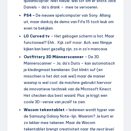
quadracopter. Niet nieuw, wel tof om er shots Jack
Daniels – da’s drank – mee te vervoeren.
PS4 –
De nieuwe spelcomputer van Sony. Allang
uit, maar dankzij de demo van Fifa 15 toch leuk om
even te bekijken.
LG Curved tv
– Het gebogen scherm is hot. Maar
functioneel? Ehh…
Kijk zelf maar
. Ach, een filmpje
kijken kan best gezellig zijn, zo in zo’n mancave.
Outfittery 3D Männerscanner
– De 3D
Männerscanner – Ja, da’s Duits – kan automatisch
je kledingmaat berekenen. Dat klinkt suf (en
misschien is het dat ook wel) maar de manier
waarop is wel cool: de machine gebruikt hiervoor
de innovatieve techniek van de Microsoft Kinect.
Het checken dus best waard. Plus: je krijgt een
coole 3D-versie van jezelf te zien.
Wacom tekentablet –
Iedereen wordt hyper van
de Samsung Galaxy Note-lijn. Waarom? Je kunt er
zo lekker mee tekenen. Maar de Wacom
tekentablet brengt creativiteit naar
the next level
.