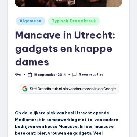
k
.
Geplaatst
Algemeen
Typisch Draadbreuk
n
in
Mancave in Utrecht:
l
gadgets en knappe
dames
Geen reacties
Ger
19 september 2014
Geplaatst
door
Op de lelijkste plek van heel Utrecht opende
Mediamarkt in samenwerking met tal van andere
bedrijven een heuse Mancave. En een mancave
betekent: bier, vrouwen en gadgets. Veel