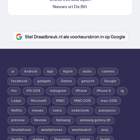
Nieuws uit De Bilt
ai
Android
app
Apple
audio
camera
facebook
gadgets
Games
gerucht
Google
htc
IFA 2014
instagram
iPhone
iPhone 6
lg
Lijstje
Microsoft
MWC
MWC 2015
mwc 2016
Netflix
nieuws
nokia
onderzoek
panasonic
preview
Review
Samsung
samsung galaxy s6
Smartphone
smartphones
smartwatch
sony
Spotify
stelling
Streaming
tablet
Teufel