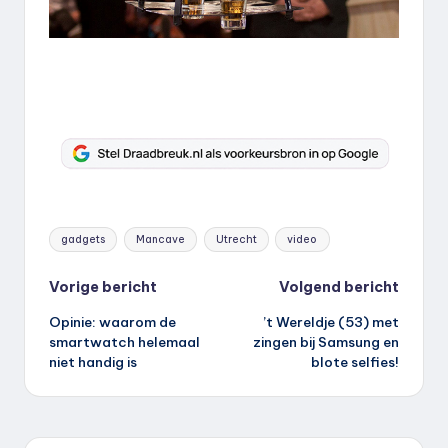
Tags:
gadgets
Mancave
Utrecht
video
Bericht
Vorige bericht
Volgend bericht
Opinie: waarom de
’t Wereldje (53) met
navigatie
smartwatch helemaal
zingen bij Samsung en
niet handig is
blote selfies!