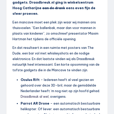
gadgets. Draadbreuk.nl ging in winkelcentrum
Hoog Catharijne
aan de drank
eens even fijn de
sfeer proeven.
Een mancave moet een plek zijn waar wij mannen ons
thuisvoelen. “Een ballenbak, maar dan voor mannen in
plaats van kinderen”, zo omschreef presentator Maxim
Hartman het tijdens de officiële opening.
En dat resulteert in een ruimte met posters van The
Dude, een bar vol met whiskeyshots en de nodige
elektronica. En dat laatste vinden wij als Draadbreuk
natuurlijk heel interessant. Een korte opsomming van de
tofste gadgets die in de Mancave te vinden zijn.
Oculus Rift
– Iedereen heeft al veel gezien en
gehoord over deze 3D-bril, maar de gemiddelde
Nederlander heeft ‘m nog niet op zijn hoofd gehad.
Draadbreuk al wel
, overigens.
Parrot AR Drone
– een automatisch bestuurbare
helikopter. Of liever: een automatisch bestuurbare