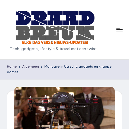
Ga
naar
de
inhoud
D
Tech, gadgets, lifestyle & travel met een twist
r
a
Home
Algemeen
Mancave in Utrecht: gadgets en knappe
dames
a
d
b
r
e
u