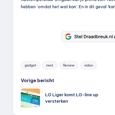
hebben ‘omdat het wat kan’. En in dit geval ‘ka
gadget
nest
Review
video
Tags:
Bericht
Vorige bericht
navigatie
LG Liger komt LG-line up
versterken