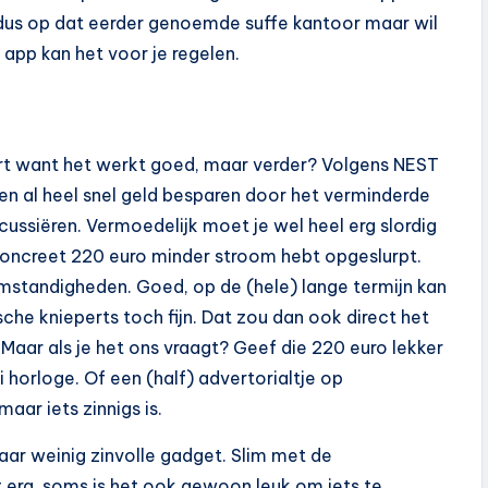
je dus op dat eerder genoemde suffe kantoor maar wil
 app kan het voor je regelen.
ort want het werkt goed, maar verder? Volgens NEST
n al heel snel geld besparen door het verminderde
scussiëren. Vermoedelijk moet je wel heel erg slordig
oncreet 220 euro minder stroom hebt opgeslurpt.
mstandigheden. Goed, op de (hele) lange termijn kan
sche knieperts toch fijn. Dat zou dan ook direct het
Maar als je het ons vraagt? Geef die 220 euro lekker
i horloge. Of een (half) advertorialtje op
aar iets zinnigs is.
maar weinig zinvolle gadget. Slim met de
 erg, soms is het ook gewoon leuk om iets te