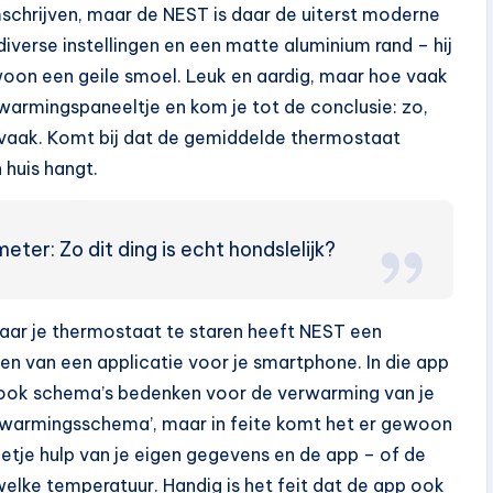
hrijven, maar de NEST is daar de uiterst moderne
diverse instellingen en een matte aluminium rand – hij
ewoon een geile smoel. Leuk en aardig, maar hoe vaak
rwarmingspaneeltje en kom je tot de conclusie: zo,
zo vaak. Komt bij dat de gemiddelde thermostaat
 huis hangt.
ter: Zo dit ding is echt hondslelijk?
naar je thermostaat te staren heeft NEST een
en van een applicatie voor je smartphone. In die app
r ook schema’s bedenken voor de verwarming van je
erwarmingsschema’, maar in feite komt het er gewoon
etje hulp van je eigen gegevens en de app – of de
elke temperatuur. Handig is het feit dat de app ook