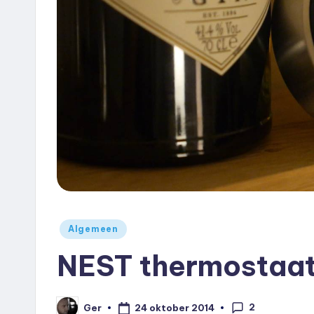
e
u
k
.
n
l
Geplaatst
Algemeen
in
NEST thermostaat
2
24 oktober 2014
Ger
Geplaatst