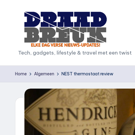
Ga
naar
de
inhoud
D
Tech, gadgets, lifestyle & travel met een twist
r
Home
Algemeen
NEST thermostaat review
a
a
d
b
r