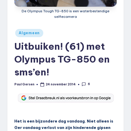
k
De Olympus Tough TG-850 is een waterbestendige
.
selfiecamera
n
Geplaatst
l
Algemeen
in
Uitbuiken! (61) met
Olympus TG-850 en
sms’en!
6
Paul Gersen
24 november 2014
Geplaatst
door
Het is een bijzondere dag vandaag. Niet alleen is
Ger vandaag verlost van zijn hinderende gipsen