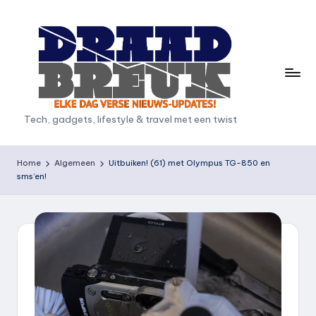
Ga
naar
de
inhoud
D
Tech, gadgets, lifestyle & travel met een twist
r
a
Home
Algemeen
Uitbuiken! (61) met Olympus TG-850 en
sms’en!
a
d
b
r
e
u