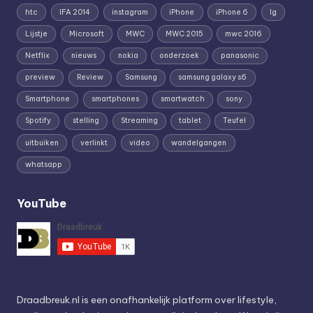
htc
IFA 2014
instagram
iPhone
iPhone 6
lg
Lijstje
Microsoft
MWC
MWC 2015
mwc 2016
Netflix
nieuws
nokia
onderzoek
panasonic
preview
Review
Samsung
samsung galaxy s6
Smartphone
smartphones
smartwatch
sony
Spotify
stelling
Streaming
tablet
Teufel
uitbuiken
verlinkt
video
wandelgangen
whatsapp
YouTube
Draadbreuk.nl is een onafhankelijk platform over lifestyle,