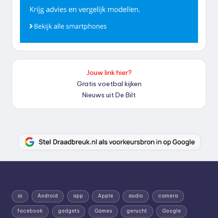
Jouw link hier?
Gratis voetbal kijken
Nieuws uit De Bilt
ai
Android
app
Apple
audio
camera
facebook
gadgets
Games
gerucht
Google