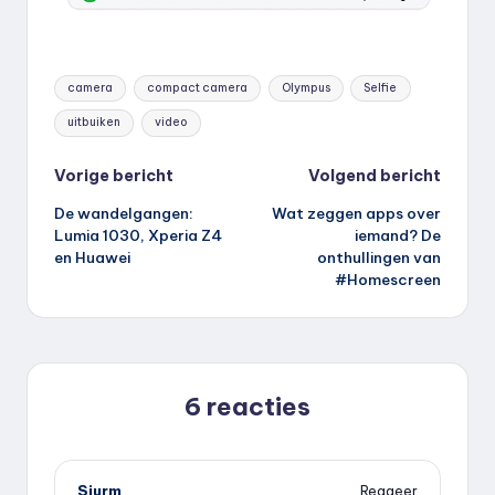
Tags:
camera
compact camera
Olympus
Selfie
uitbuiken
video
Bericht
Vorige bericht
Volgend bericht
De wandelgangen:
Wat zeggen apps over
navigatie
Lumia 1030, Xperia Z4
iemand? De
en Huawei
onthullingen van
#Homescreen
6 reacties
Sjurm
Reageer