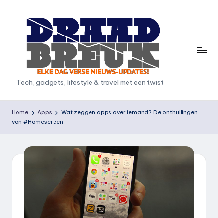
Ga
naar
de
inhoud
D
Tech, gadgets, lifestyle & travel met een twist
r
a
Home
Apps
Wat zeggen apps over iemand? De onthullingen
van #Homescreen
a
d
b
r
e
u