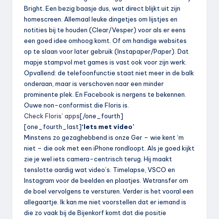
Bright. Een bezig baasje dus, wat direct blijkt uit zijn
homescreen. Allemaal leuke dingetjes om lijstjes en
notities bij te houden (Clear/Vesper) voor als er eens
een goed idee omhoog komt. Of om handige websites
op te slaan voor later gebruik (Instapaper/Paper). Dat
mapje stampvol met games is vast ook voor zijn werk.
Opvallend: de telefoonfunctie staat niet meer in de balk
onderaan, maar is verschoven naar een minder
prominente plek. En Facebook is nergens te bekennen.
Ouwe non-conformist die Floris is.
Check Floris’ apps
[/one_fourth]
[one_fourth_last]
‘Iets met video’
Minstens zo gezaghebbend is onze Ger – wie kent ‘m
niet – die ook met een iPhone rondloopt. Als je goed kijkt
zie je wel iets camera-centrisch terug. Hij maakt
tenslotte aardig wat video’s. Timelapse, VSCO en
Instagram voor de beelden en plaatjes. Wetransfer om
de boel vervolgens te versturen. Verder is het vooral een
allegaartje. Ik kan me niet voorstellen dat er iemand is
die zo vaak bij de Bijenkorf komt dat die positie