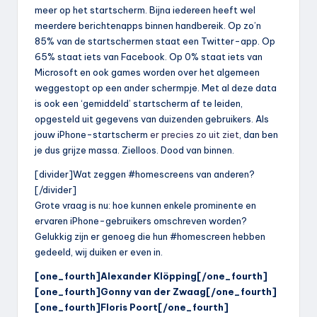
meer op het startscherm. Bijna iedereen heeft wel
meerdere berichtenapps binnen handbereik. Op zo’n
85% van de startschermen staat een Twitter-app. Op
65% staat iets van Facebook. Op 0% staat iets van
Microsoft en ook games worden over het algemeen
weggestopt op een ander schermpje. Met al deze data
is ook een ‘gemiddeld’ startscherm af te leiden,
opgesteld uit gegevens van duizenden gebruikers. Als
jouw iPhone-startscherm
er precies zo uit ziet
, dan ben
je dus grijze massa. Zielloos. Dood van binnen.
[divider]Wat zeggen #homescreens van anderen?
[/divider]
Grote vraag is nu: hoe kunnen enkele prominente en
ervaren iPhone-gebruikers omschreven worden?
Gelukkig zijn er genoeg die hun #homescreen hebben
gedeeld, wij duiken er even in.
[one_fourth]Alexander Klöpping[/one_fourth]
[one_fourth]Gonny van der Zwaag[/one_fourth]
[one_fourth]Floris Poort[/one_fourth]