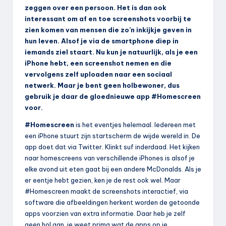
zeggen over een persoon. Het is dan ook
interessant om af en toe screenshots voorbij te
zien komen van mensen die zo’n inkijkje geven in
hun leven. Alsof je via de smartphone diep in
iemands ziel staart. Nu kun je natuurlijk, als je een
iPhone hebt, een screenshot nemen en die
vervolgens zelf uploaden naar een sociaal
netwerk. Maar je bent geen holbewoner, dus
gebruik je daar de gloednieuwe app #Homescreen
voor.
#Homescreen
is het eventjes helemaal. Iedereen met
een iPhone stuurt zijn startscherm de wijde wereld in. De
app doet dat via Twitter. Klinkt suf inderdaad. Het kijken
naar homescreens van verschillende iPhones is alsof je
elke avond uit eten gaat bij een andere McDonalds. Als je
er eentje hebt gezien, ken je de rest ook wel. Maar
#Homescreen maakt de screenshots interactief, via
software die afbeeldingen herkent worden de getoonde
apps voorzien van extra informatie. Daar heb je zelf
geen hol aan, je weet prima wat de apps op je