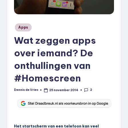
k
.
n
Geplaatst
Apps
in
l
Wat zeggen apps
over iemand? De
onthullingen van
#Homescreen
2
Dennis de Vries
25 november 2014
Geplaatst
door
Het startscherm van een telefoon kan veel