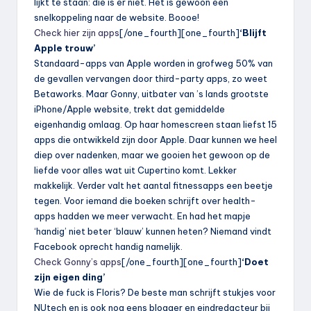
lijkt te staan: die is er niet. Het is gewoon een
snelkoppeling naar de website. Boooe!
Check hier zijn apps
[/one_fourth][one_fourth]
‘Blijft
Apple trouw’
Standaard-apps van Apple worden in grofweg 50% van
de gevallen vervangen door third-party apps, zo weet
Betaworks. Maar Gonny, uitbater van ’s lands grootste
iPhone/Apple website, trekt dat gemiddelde
eigenhandig omlaag. Op haar homescreen staan liefst 15
apps die ontwikkeld zijn door Apple. Daar kunnen we heel
diep over nadenken, maar we gooien het gewoon op de
liefde voor alles wat uit Cupertino komt. Lekker
makkelijk. Verder valt het aantal fitnessapps een beetje
tegen. Voor iemand die boeken schrijft over health-
apps hadden we meer verwacht. En had het mapje
‘handig’ niet beter ‘blauw’ kunnen heten? Niemand vindt
Facebook oprecht handig namelijk.
Check Gonny’s apps
[/one_fourth][one_fourth]
‘Doet
zijn eigen ding’
Wie de fuck is Floris? De beste man schrijft stukjes voor
NUtech en is ook nog eens blogger en eindredacteur bij