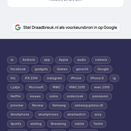
ai
Android
app
Apple
audio
camera
facebook
gadgets
Games
gerucht
Google
htc
IFA 2014
instagram
iPhone
iPhone 6
lg
Lijstje
Microsoft
MWC
MWC 2015
mwc 2016
Netflix
nieuws
nokia
onderzoek
panasonic
preview
Review
Samsung
samsung galaxy s6
Smartphone
smartphones
smartwatch
sony
Spotify
stelling
Streaming
tablet
Teufel