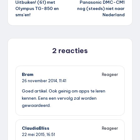
Uitbuiken! (61) met
Panasonic DMC-CM1
navigatie
Olympus TG-850 en
nog (steeds) niet naar
sms’en!
Nederland
2 reacties
Bram
Reageer
26 november 2014,
11:41
Goed artikel. Ook geinig om apps te leren
kennen. Eens een vervolg zal worden
gewaardeerd.
ClaudiaBliss
Reageer
22 mei 2015,
16:51