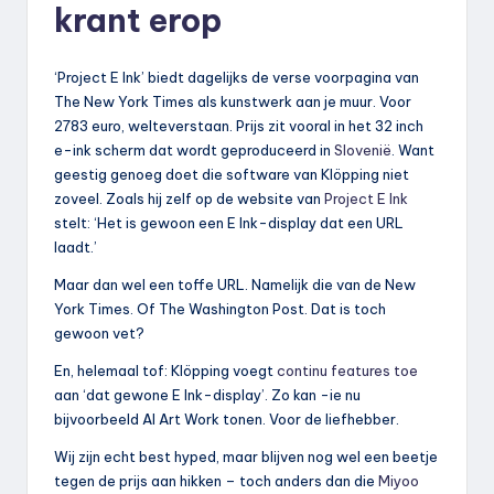
krant erop
‘Project E Ink’ biedt dagelijks de verse voorpagina van
The New York Times als kunstwerk aan je muur. Voor
2783 euro, welteverstaan. Prijs zit vooral in het 32 inch
e-ink scherm dat wordt geproduceerd in
Slovenië
. Want
geestig genoeg doet die software van Klöpping niet
zoveel. Zoals hij zelf op de website van
Project E Ink
stelt: ‘Het is gewoon een E Ink-display dat een URL
laadt.’
Maar dan wel een toffe URL. Namelijk die van de New
York Times. Of The Washington Post. Dat is toch
gewoon vet?
En, helemaal tof: Klöpping voegt
continu features toe
aan ‘dat gewone E Ink-display’. Zo kan -ie nu
bijvoorbeeld AI Art Work tonen. Voor de liefhebber.
Wij zijn echt best hyped, maar blijven nog wel een beetje
tegen de prijs aan hikken – toch anders dan die
Miyoo