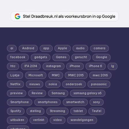
ai
Android
app
Apple
audio
camera
facebook
gadgets
Games
gerucht
Google
htc
IFA 2014
instagram
iPhone
iPhone 6
lg
Lijstje
Microsoft
MWC
MWC 2015
mwc 2016
Netflix
nieuws
nokia
onderzoek
panasonic
preview
Review
Samsung
samsung galaxy s6
Smartphone
smartphones
smartwatch
sony
Spotify
stelling
Streaming
tablet
Teufel
uitbuiken
verlinkt
video
wandelgangen