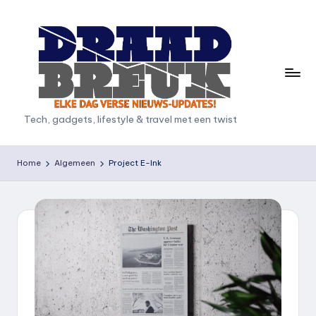
Ga
naar
de
inhoud
D
Tech, gadgets, lifestyle & travel met een twist
r
a
Home
Algemeen
Project E-Ink
a
d
b
r
e
u