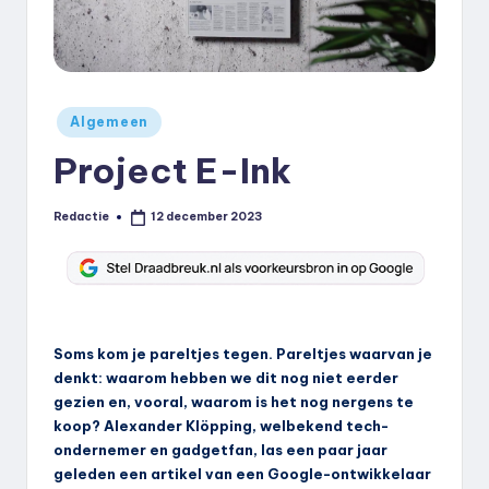
k
.
n
Geplaatst
Algemeen
l
in
Project E-Ink
Redactie
12 december 2023
Geplaatst
door
Soms kom je pareltjes tegen. Pareltjes waarvan je
denkt: waarom hebben we dit nog niet eerder
gezien en, vooral, waarom is het nog nergens te
koop? Alexander Klöpping, welbekend tech-
ondernemer en gadgetfan, las een paar jaar
geleden een artikel van een Google-ontwikkelaar