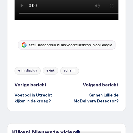
Tags:
e ink display
e-ink
scherm
Bericht
Vorige bericht
Volgend bericht
Voetbal in Utrecht
Kennen jullie de
navigatie
kijken in de kroeg?
McDelivery Detector?
Kijken! Nieuwste video