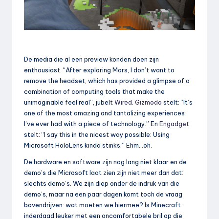
De media die al een preview konden doen zijn
enthousiast. “After exploring Mars, I don’t want to
remove the headset, which has provided a glimpse of a
combination of computing tools that make the
unimaginable feel real”, jubelt
Wired
.
Gizmodo
stelt: “It’s
one of the most amazing and tantalizing experiences
I’ve ever had with a piece of technology.” En
Engadget
stelt: “I say this in the nicest way possible: Using
Microsoft HoloLens kinda stinks.” Ehm…oh.
De hardware en software zijn nog lang niet klaar en de
demo’s die Microsoft laat zien zijn niet meer dan dat:
slechts demo’s. We zijn diep onder de indruk van die
demo’s, maar na een paar dagen komt toch de vraag
bovendrijven: wat moeten we hiermee? Is Minecraft
inderdaad leuker met een oncomfortabele bril op die