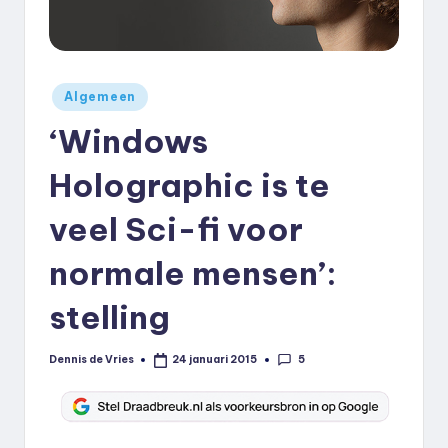
k
.
n
Geplaatst
Algemeen
in
l
‘Windows
Holographic is te
veel Sci-fi voor
normale mensen’:
stelling
5
Dennis de Vries
24 januari 2015
Geplaatst
door