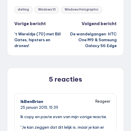
Tags:
stelling
Windows 10
Windows Holographic
Bericht
Vorige bericht
Volgend bericht
’t Wereldje (70) met Bill
De wandelgangen: HTC
navigatie
Gates, hipsters en
One M9 & Samsung
drones!
Galaxy S6 Edge
5 reacties
IkBenBrian
Reageer
25 januari 2015,
15:39
Ik copy en paste even van mijn vorige reactie.
“Je kan zeggen dat dit lelijk is, maar je kan er