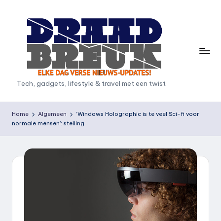
Ga
naar
de
inhoud
D
Tech, gadgets, lifestyle & travel met een twist
r
a
Home
Algemeen
‘Windows Holographic is te veel Sci-fi voor
normale mensen’: stelling
a
d
b
r
e
u