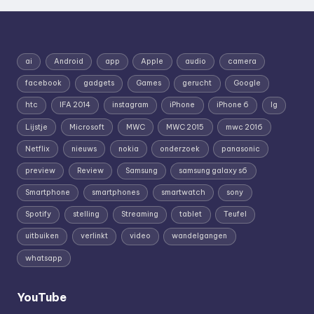
ai
Android
app
Apple
audio
camera
facebook
gadgets
Games
gerucht
Google
htc
IFA 2014
instagram
iPhone
iPhone 6
lg
Lijstje
Microsoft
MWC
MWC 2015
mwc 2016
Netflix
nieuws
nokia
onderzoek
panasonic
preview
Review
Samsung
samsung galaxy s6
Smartphone
smartphones
smartwatch
sony
Spotify
stelling
Streaming
tablet
Teufel
uitbuiken
verlinkt
video
wandelgangen
whatsapp
YouTube