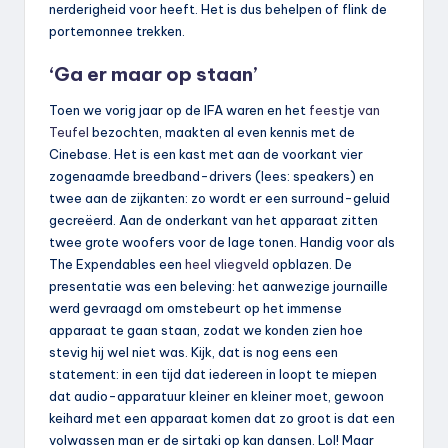
nerderigheid voor heeft. Het is dus behelpen of flink de
portemonnee trekken.
‘Ga er maar op staan’
Toen we vorig jaar op de IFA waren en het
feestje van
Teufel
bezochten, maakten al even kennis met de
Cinebase. Het is een kast met aan de voorkant vier
zogenaamde breedband-drivers (lees: speakers) en
twee aan de zijkanten: zo wordt er een surround-geluid
gecreëerd. Aan de onderkant van het apparaat zitten
twee grote woofers voor de lage tonen. Handig voor als
The Expendables een
heel vliegveld
opblazen. De
presentatie was een beleving: het aanwezige journaille
werd gevraagd om omstebeurt op het immense
apparaat te gaan staan, zodat we konden zien hoe
stevig hij wel niet was. Kijk, dat is nog eens een
statement: in een tijd dat iedereen in loopt te miepen
dat audio-apparatuur kleiner en kleiner moet, gewoon
keihard met een apparaat komen dat zo groot is dat een
volwassen man er de sirtaki op kan dansen. Lol! Maar