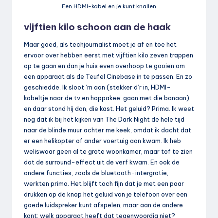
Een HDMI-kabel en je kunt knallen
vijftien kilo schoon aan de haak
Maar goed, als techjournalist moet je af en toe het
ervoor over hebben eerst met vijftien kilo zeven trappen
op te gaan en dan je huis even overhoop te gooien om
een apparaat als de Teufel Cinebase in te passen. En zo
geschiedde. Ik sloot ‘m aan (stekker d’r in, HDMI-
kabeltje naar de tv en hoppakee: gaan met die banaan)
en daar stond hij dan, die kast. Het geluid? Prima. Ik weet
nog dat ik bij het kijken van The Dark Night de hele tijd
naar de blinde muur achter me keek, omdat ik dacht dat
er een helikopter of ander voertuig aan kwam. Ik heb
weliswaar geen al te grote woonkamer, maar tof te zien
dat de surround-effect uit de verf kwam. En ook de
andere functies, zoals de bluetooth-intergratie,
werkten prima. Het blijft toch fijn dat je met een paar
drukken op de knop het geluid van je telefoon over een
goede luidspreker kunt afspelen, maar aan de andere
kant: welk apparaat heeft dat tegenwoordig niet?