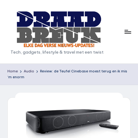
Ga
naar
de
inhoud
D
Tech, gadgets, lifestyle & travel met een twist
r
a
Home
Audio
Review: de Teufel Cinebase moest terug en ik mis
‘m enorm
a
d
b
r
e
u