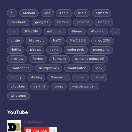
ai
Android
app
Apple
audio
camera
facebook
gadgets
Games
gerucht
Google
htc
IFA 2014
instagram
iPhone
iPhone 6
lg
Lijstje
Microsoft
MWC
MWC 2015
mwc 2016
Netflix
nieuws
nokia
onderzoek
panasonic
preview
Review
Samsung
samsung galaxy s6
Smartphone
smartphones
smartwatch
sony
Spotify
stelling
Streaming
tablet
Teufel
uitbuiken
verlinkt
video
wandelgangen
whatsapp
YouTube