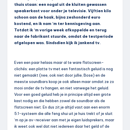
thuis staan: een nogal uit de kluiten gewassen
speakerkast voor onder je televisie. Vijftien kilo
schoon aan de haak, bijna zeshonderd euro
kostend, en ik nam ‘m ter kennisgeving aan.
Totdat ik ‘m vorige week afkoppelde en terug
naar de fabrikant stuurde, omdat de testperiode
afgelopen was. Sindsdien kijk ik jankend tv.
Even een paar helaas maar al te ware flatscreen-
clichés: een platte tv met een fantastisch geluid is nog
niet gemaakt (nee, ook niet door jullie, Bose) en de
meeste soundbars koop je ook alleen maar omdat ze zo
mooi onder de tv hangen, en niet vanwege het geluid.
Voor een goed geluid heb je in principe altijd een grote
kast nodig en die hebben zowel de soundbar als de
flatscreen niet. En dus zit je altijd vast aan een enorm
5.1-systeem die alle feng shui uit je huis trekt of je sluit
‘m op je av-receiver aan met je eigen luidsprekers, maar
ik weet ook wel dat niet iedereen daar het geld of de