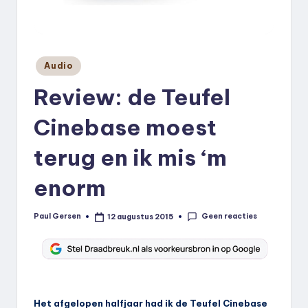
k
.
n
Geplaatst
Audio
in
l
Review: de Teufel
Cinebase moest
terug en ik mis ‘m
enorm
Geen reacties
Paul Gersen
12 augustus 2015
Geplaatst
door
Het afgelopen halfjaar had ik de Teufel Cinebase