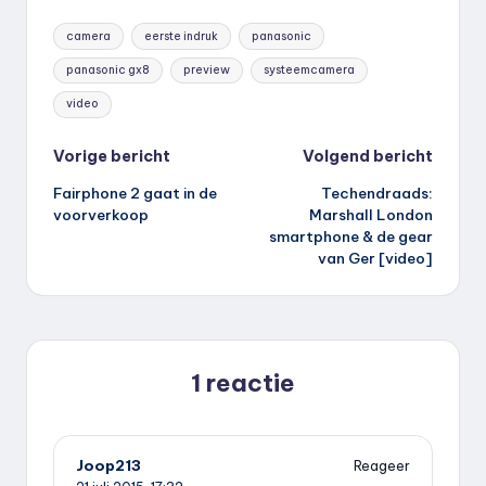
Tags:
camera
eerste indruk
panasonic
panasonic gx8
preview
systeemcamera
video
Bericht
Vorige bericht
Volgend bericht
Fairphone 2 gaat in de
Techendraads:
navigatie
voorverkoop
Marshall London
smartphone & de gear
van Ger [video]
1 reactie
Joop213
Reageer