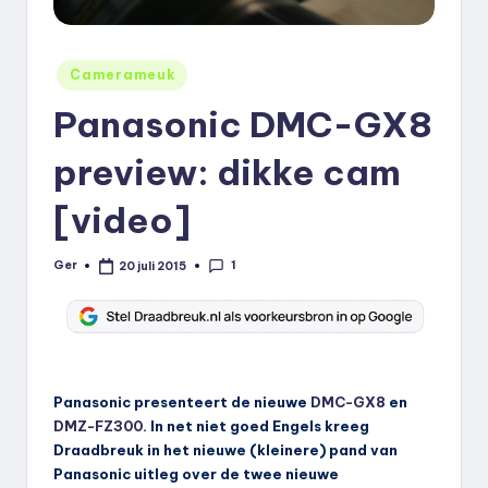
k
.
Geplaatst
Camerameuk
n
in
Panasonic DMC-GX8
l
preview: dikke cam
[video]
1
Ger
20 juli 2015
Geplaatst
door
Panasonic presenteert de nieuwe
DMC-GX8
en
DMZ-FZ300
. In net niet goed Engels kreeg
Draadbreuk in het nieuwe (kleinere) pand van
Panasonic uitleg over de twee nieuwe