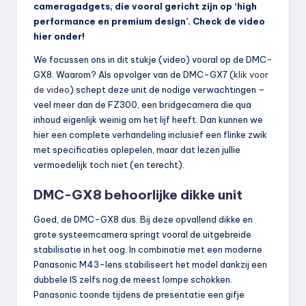
cameragadgets, die vooral gericht zijn op ‘high
performance en premium design’. Check de video
hier onder!
We focussen ons in dit stukje (video) vooral op de DMC-
GX8. Waarom? Als opvolger van de DMC-GX7 (
klik voor
de video
) schept deze unit de nodige verwachtingen –
veel meer dan de FZ300, een bridgecamera die qua
inhoud eigenlijk weinig om het lijf heeft. Dan kunnen we
hier een complete verhandeling inclusief een flinke zwik
met specificaties oplepelen, maar dat lezen jullie
vermoedelijk toch niet (en terecht).
DMC-GX8 behoorlijke dikke unit
Goed, de DMC-GX8 dus. Bij deze opvallend dikke en
grote systeemcamera springt vooral de uitgebreide
stabilisatie in het oog. In combinatie met een moderne
Panasonic M43-lens stabiliseert het model dankzij een
dubbele IS zelfs nog de meest lompe schokken.
Panasonic toonde tijdens de presentatie een gifje