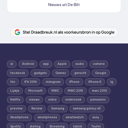
Nieuws uit De Bilt
ai
Android
app
Apple
audio
camera
facebook
gadgets
Games
gerucht
Google
htc
IFA 2014
instagram
iPhone
iPhone 6
lg
Lijstje
Microsoft
MWC
MWC 2015
mwc 2016
Netflix
nieuws
nokia
onderzoek
panasonic
preview
Review
Samsung
samsung galaxy s6
Smartphone
smartphones
smartwatch
sony
Spotify
stelling
Streaming
tablet
Teufel