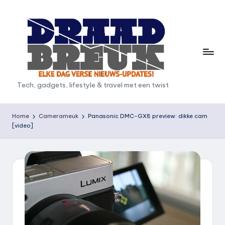
Ga
naar
de
inhoud
D
Tech, gadgets, lifestyle & travel met een twist
r
a
Home
Camerameuk
Panasonic DMC-GX8 preview: dikke cam
[video]
a
d
b
r
e
u