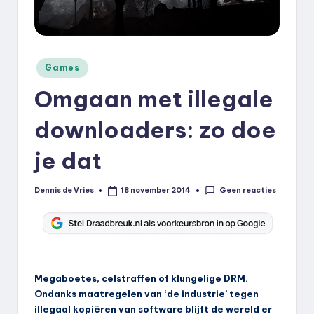
k
.
n
Geplaatst
Games
in
l
Omgaan met illegale
downloaders: zo doe
je dat
Geen reacties
Dennis de Vries
18 november 2014
Geplaatst
door
Megaboetes, celstraffen of klungelige DRM.
Ondanks maatregelen van ‘de industrie’ tegen
illegaal kopiëren van software blijft de wereld er