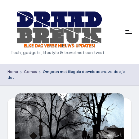
Ga
naar
de
inhoud
D
Tech, gadgets, lifestyle & travel met een twist
r
a
Home
Games
Omgaan met illegale downloaders: zo doe je
dat
a
d
b
r
e
u