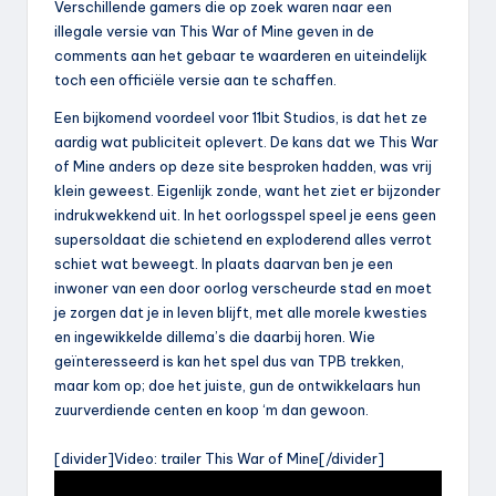
Verschillende gamers die op zoek waren naar een
illegale versie van This War of Mine geven in de
comments aan het gebaar te waarderen en uiteindelijk
toch een officiële versie aan te schaffen.
Een bijkomend voordeel voor 11bit Studios, is dat het ze
aardig wat publiciteit oplevert. De kans dat we This War
of Mine anders op deze site besproken hadden, was vrij
klein geweest. Eigenlijk zonde, want het ziet er bijzonder
indrukwekkend uit. In het oorlogsspel speel je eens geen
supersoldaat die schietend en exploderend alles verrot
schiet wat beweegt. In plaats daarvan ben je een
inwoner van een door oorlog verscheurde stad en moet
je zorgen dat je in leven blijft, met alle morele kwesties
en ingewikkelde dillema’s die daarbij horen. Wie
geïnteresseerd is kan het spel dus van TPB trekken,
maar kom op; doe het juiste, gun de ontwikkelaars hun
zuurverdiende centen en koop ‘m dan gewoon.
[divider]Video: trailer This War of Mine[/divider]