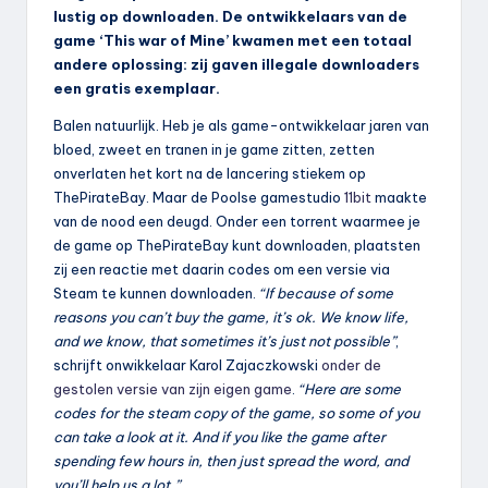
lustig op downloaden. De ontwikkelaars van de
game ‘This war of Mine’ kwamen met een totaal
andere oplossing: zij gaven illegale downloaders
een gratis exemplaar.
Balen natuurlijk. Heb je als game-ontwikkelaar jaren van
bloed, zweet en tranen in je game zitten, zetten
onverlaten het kort na de lancering stiekem op
ThePirateBay. Maar de Poolse gamestudio
11bit
maakte
van de nood een deugd. Onder een torrent waarmee je
de game op ThePirateBay kunt downloaden, plaatsten
zij een reactie met daarin codes om een versie via
Steam te kunnen downloaden.
“If because of some
reasons you can’t buy the game, it’s ok. We know life,
and we know, that sometimes it’s just not possible”
,
schrijft onwikkelaar Karol Zajaczkowski
onder de
gestolen versie van zijn eigen game
.
“Here are some
codes for the steam copy of the game, so some of you
can take a look at it. And if you like the game after
spending few hours in, then just spread the word, and
you’ll help us a lot.”