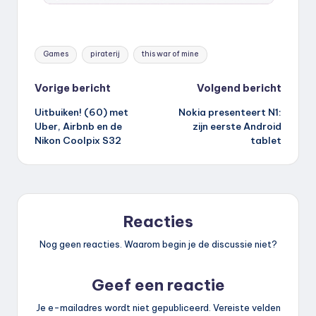
Tags:
Games
piraterij
this war of mine
Bericht
Vorige bericht
Volgend bericht
Uitbuiken! (60) met
Nokia presenteert N1:
navigatie
Uber, Airbnb en de
zijn eerste Android
Nikon Coolpix S32
tablet
Reacties
Nog geen reacties. Waarom begin je de discussie niet?
Geef een reactie
Je e-mailadres wordt niet gepubliceerd.
Vereiste velden