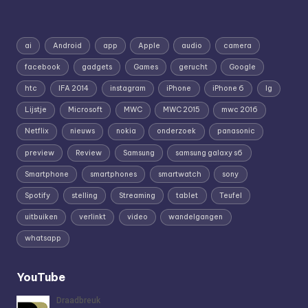
ai
Android
app
Apple
audio
camera
facebook
gadgets
Games
gerucht
Google
htc
IFA 2014
instagram
iPhone
iPhone 6
lg
Lijstje
Microsoft
MWC
MWC 2015
mwc 2016
Netflix
nieuws
nokia
onderzoek
panasonic
preview
Review
Samsung
samsung galaxy s6
Smartphone
smartphones
smartwatch
sony
Spotify
stelling
Streaming
tablet
Teufel
uitbuiken
verlinkt
video
wandelgangen
whatsapp
YouTube