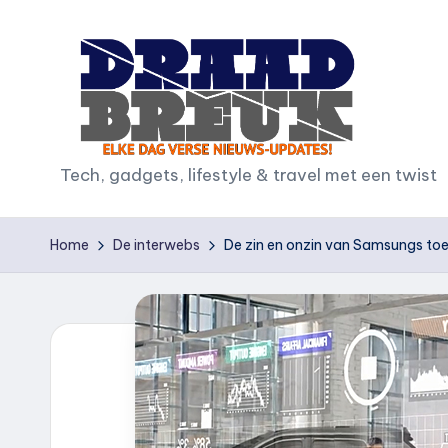
Ga
naar
de
inhoud
D
Tech, gadgets, lifestyle & travel met een twist
r
Home
De interwebs
De zin en onzin van Samsungs to
a
a
d
b
r