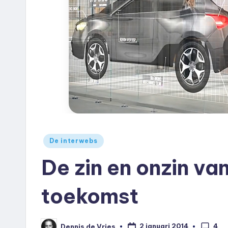
e
u
k
.
n
l
Geplaatst
De interwebs
in
De zin en onzin v
toekomst
4
2 januari 2014
Dennis de Vries