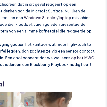
hscreen dat in dit geval reageert op een
 denken aan de Micrsoft Surface. Nu lijken de
ureau en een
Windows 8 tablet/laptop
misschien
face die ik bedoel. Jaren geleden presenteerde
vorm van een slimme koffietafel die reageerde op
poging gedaan het kantoor wat meer high-tech te
tafel legden, dan zochten ze via een sensor contact
de. Een cool concept dat we wel eens
op het MWC
dat iedereen een Blackberry Playbook nodig heeft.
al