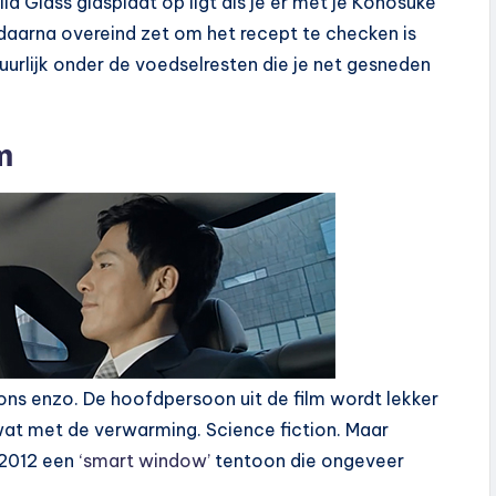
lla Glass glasplaat op ligt als je er met je Konosuke
 daarna overeind zet om het recept te checken is
tuurlijk onder de voedselresten die je net gesneden
m
ons enzo. De hoofdpersoon uit de film wordt lekker
wat met de verwarming. Science fiction. Maar
 2012 een
‘smart window’
tentoon die ongeveer