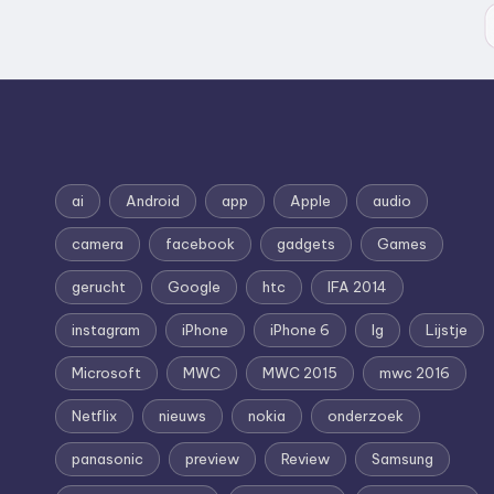
ai
Android
app
Apple
audio
camera
facebook
gadgets
Games
gerucht
Google
htc
IFA 2014
instagram
iPhone
iPhone 6
lg
Lijstje
Microsoft
MWC
MWC 2015
mwc 2016
Netflix
nieuws
nokia
onderzoek
panasonic
preview
Review
Samsung