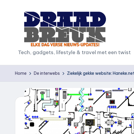
Ga
naar
de
inhoud
D
Tech, gadgets, lifestyle & travel met een twist
r
Home
De interwebs
Ziekelijk gekke website: Haneke.ne
a
a
d
b
r