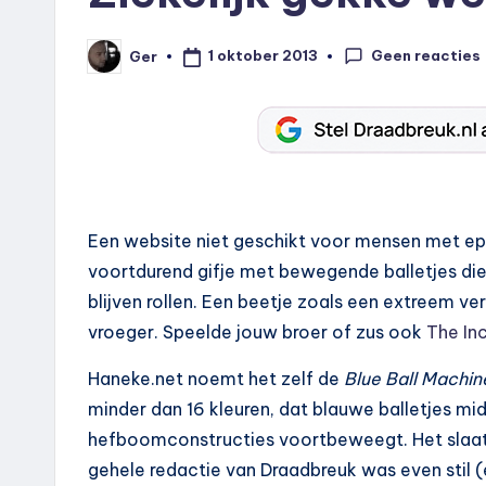
Geen reacties
1 oktober 2013
Ger
Geplaatst
door
Een website niet geschikt voor mensen met ep
voortdurend gifje met bewegende balletjes di
blijven rollen. Een beetje zoals een extreem 
vroeger. Speelde jouw broer of zus ook
The In
Haneke.net noemt het zelf de
Blue Ball Machin
minder dan 16 kleuren, dat blauwe balletjes mi
hefboomconstructies voortbeweegt. Het slaat
gehele redactie van Draadbreuk was even stil (e