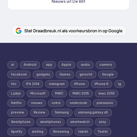
Nieuws uit De Bilt
ai
Android
app
Apple
audio
camera
facebook
gadgets
Games
gerucht
Google
htc
IFA 2014
instagram
iPhone
iPhone 6
lg
Lijstje
Microsoft
MWC
MWC 2015
mwc 2016
Netflix
nieuws
nokia
onderzoek
panasonic
preview
Review
Samsung
samsung galaxy s6
Smartphone
smartphones
smartwatch
sony
Spotify
stelling
Streaming
tablet
Teufel