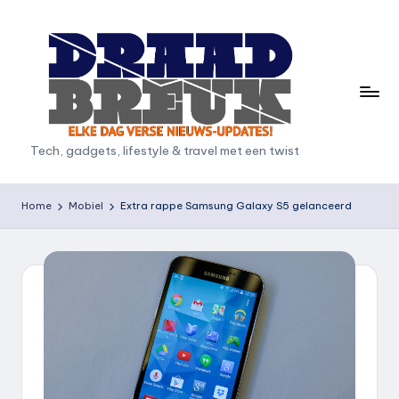
Ga
naar
de
inhoud
D
Tech, gadgets, lifestyle & travel met een twist
r
a
Home
Mobiel
Extra rappe Samsung Galaxy S5 gelanceerd
a
d
b
r
e
u