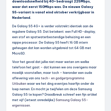
downloadsnelheid bij 4G+ bedraagt 225Mbps,
waar dat eerst 150Mbps was. De nieuwe Galaxy
S5-variant is vanaf eind oktober verkrijgbaar in
Nederland.
De Galaxy S5 4G+ is verder volstrekt identiek aan de
reguliere Galaxy S5. Dat betekent: een Full HD-display,
een stof en spatwaterbestendige behuizing en een
rappe processor. De Galaxy S5 heeft 16 GB intern
geheugen dat kan worden uitgebreid tot 64 GB met
MicroSD.
Voor het geval dat jullie niet meer weten om welke
telefoon het gaat – dat kunnen we ons overigens maar
moeilijk voorstellen, maar toch – hieronder een oude
aflevering van ons
tech- en gadgetprogramma
Uitbuiken
waar we het ding eventjes haarfijn onder de
loep nemen. En mocht je twijfelen om deze Samsung
Galaxy S5 te kopen? Draadbreuk schreef een fijn artikel
met vijf (ietwat onredelijke)
Samsung Galaxy S5-
ergernissen
.