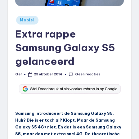
k
.
Geplaatst
Mobiel
in
n
Extra rappe
l
Samsung Galaxy S5
gelanceerd
Geen reacties
Ger
23 oktober 2014
Geplaatst
door
Samsung introduceert de Samsung Galaxy S5.
Huh? Die is er toch al? Klopt. Maar de Samsung
Galaxy S5 4G+ niet. En dat is een Samsung Galaxy
S5, maar dan met extra snel 4G. De theoretische