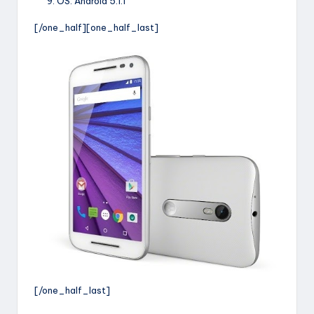
OS: Android 5.1.1
[/one_half][one_half_last]
[/one_half_last]