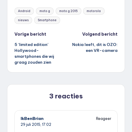
Tags:
Android
moto g
moto g 2015
motorola
nieuws
Smartphone
Bericht
Vorige bericht
Volgend bericht
5 ‘limited edition’
Nokia leeft, dit is OZO:
navigatie
Hollywood-
een VR-camera
smartphones die wij
graag zouden zien
3 reacties
IkBenBrian
Reageer
29 juli 2015,
17:02