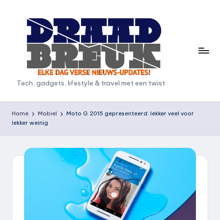
Ga
naar
de
inhoud
D
Tech, gadgets, lifestyle & travel met een twist
r
a
Home
Mobiel
Moto G 2015 gepresenteerd: lekker veel voor
lekker weinig
a
d
b
r
e
u