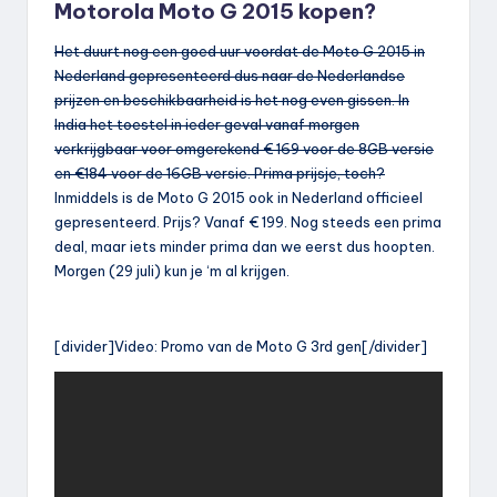
Motorola Moto G 2015 kopen?
Het duurt nog een goed uur voordat de Moto G 2015 in
Nederland gepresenteerd dus naar de Nederlandse
prijzen en beschikbaarheid is het nog even gissen. In
India het toestel in ieder geval vanaf morgen
verkrijgbaar voor omgerekend € 169 voor de 8GB versie
en €184 voor de 16GB versie. Prima prijsje, toch?
Inmiddels is de Moto G 2015 ook in Nederland officieel
gepresenteerd. Prijs? Vanaf € 199. Nog steeds een prima
deal, maar iets minder prima dan we eerst dus hoopten.
Morgen (29 juli) kun je ‘m al krijgen.
[divider]Video: Promo van de Moto G 3rd gen[/divider]