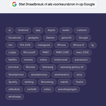
ai
Android
app
Apple
audio
camera
facebook
gadgets
Games
gerucht
Google
htc
IFA 2014
instagram
iPhone
iPhone 6
lg
Lijstje
Microsoft
MWC
MWC 2015
mwc 2016
Netflix
nieuws
nokia
onderzoek
panasonic
preview
Review
Samsung
samsung galaxy s6
Smartphone
smartphones
smartwatch
sony
Spotify
stelling
Streaming
tablet
Teufel
uitbuiken
verlinkt
video
wandelgangen
whatsapp