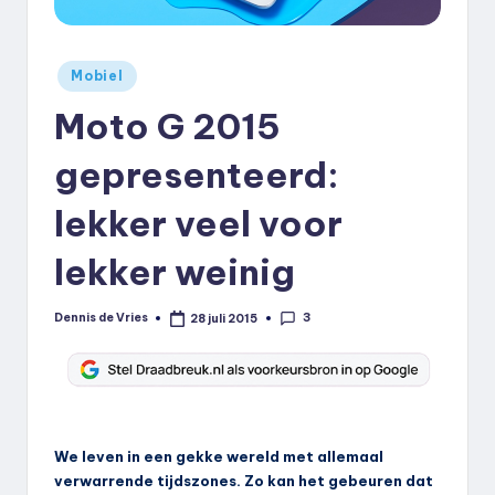
k
.
Geplaatst
Mobiel
n
in
Moto G 2015
l
gepresenteerd:
lekker veel voor
lekker weinig
3
Dennis de Vries
28 juli 2015
Geplaatst
door
We leven in een gekke wereld met allemaal
verwarrende tijdszones. Zo kan het gebeuren dat