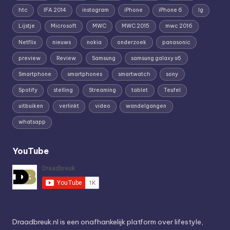
htc
IFA 2014
instagram
iPhone
iPhone 6
lg
Lijstje
Microsoft
MWC
MWC 2015
mwc 2016
Netflix
nieuws
nokia
onderzoek
panasonic
preview
Review
Samsung
samsung galaxy s6
Smartphone
smartphones
smartwatch
sony
Spotify
stelling
Streaming
tablet
Teufel
uitbuiken
verlinkt
video
wandelgangen
whatsapp
YouTube
Draadbreuk.nl is een onafhankelijk platform over lifestyle,