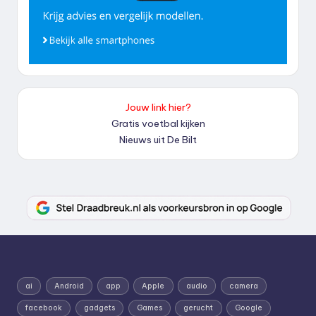
Jouw link hier?
Gratis voetbal kijken
Nieuws uit De Bilt
ai
Android
app
Apple
audio
camera
facebook
gadgets
Games
gerucht
Google