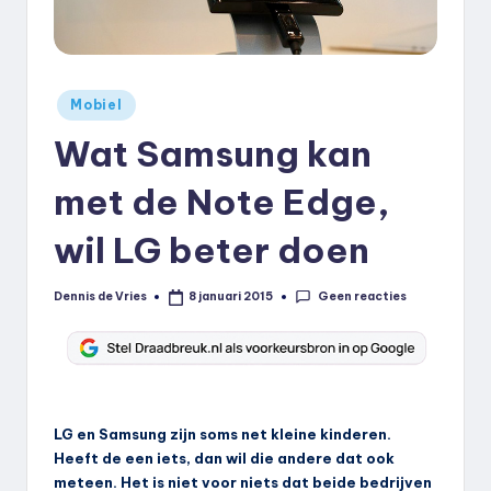
k
.
n
Geplaatst
Mobiel
in
l
Wat Samsung kan
met de Note Edge,
wil LG beter doen
Geen reacties
Dennis de Vries
8 januari 2015
Geplaatst
door
LG en Samsung zijn soms net kleine kinderen.
Heeft de een iets, dan wil die andere dat ook
meteen. Het is niet voor niets dat beide bedrijven