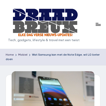
Ga
naar
de
inhoud
D
Tech, gadgets, lifestyle & travel met een twist
r
a
Home
Mobiel
Wat Samsung kan met de Note Edge, wil LG beter
doen
a
d
b
r
e
u