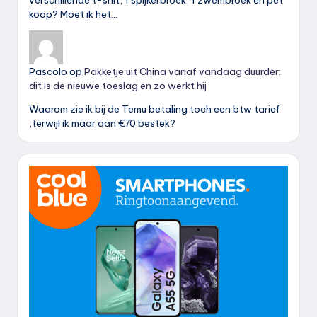
verschillende t-shit, 1 spijkerbroek, 1 zwembroek en pet
koop? Moet ik het…
Pascolo
op
Pakketje uit China vanaf vandaag duurder:
dit is de nieuwe toeslag en zo werkt hij
Waarom zie ik bij de Temu betaling toch een btw tarief
,terwijl ik maar aan €70 bestek?