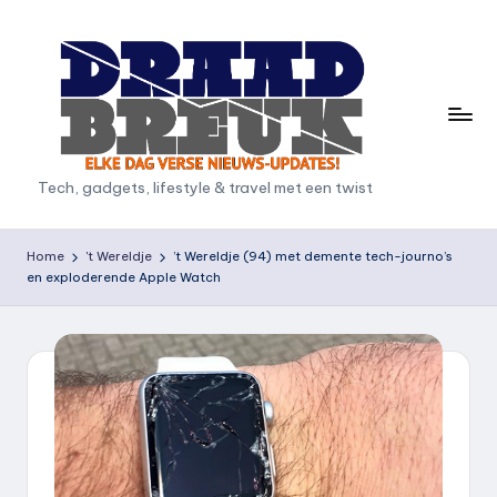
Ga
naar
de
inhoud
D
Tech, gadgets, lifestyle & travel met een twist
r
a
Home
't Wereldje
’t Wereldje (94) met demente tech-journo’s
en exploderende Apple Watch
a
d
b
r
e
u