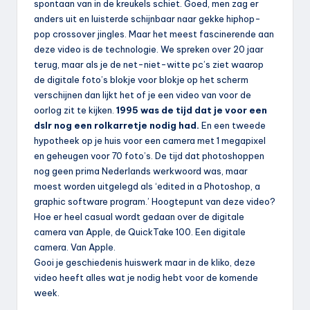
spontaan van in de kreukels schiet. Goed, men zag er
anders uit en luisterde schijnbaar naar gekke hiphop-
pop crossover jingles. Maar het meest fascinerende aan
deze video is de technologie. We spreken over 20 jaar
terug, maar als je de net-niet-witte pc’s ziet waarop
de digitale foto’s blokje voor blokje op het scherm
verschijnen dan lijkt het of je een video van voor de
oorlog zit te kijken.
1995 was de tijd dat je voor een
dslr nog een rolkarretje nodig had.
En een tweede
hypotheek op je huis voor een camera met 1 megapixel
en geheugen voor 70 foto’s. De tijd dat photoshoppen
nog geen prima Nederlands werkwoord was, maar
moest worden uitgelegd als ‘edited in a Photoshop, a
graphic software program.’ Hoogtepunt van deze video?
Hoe er heel casual wordt gedaan over de digitale
camera van Apple, de QuickTake 100. Een digitale
camera. Van Apple.
Gooi je geschiedenis huiswerk maar in de kliko, deze
video heeft alles wat je nodig hebt voor de komende
week.