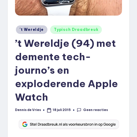
k
.
n
Geplaatst
't Wereldje
Typisch Draadbreuk
in
l
’t Wereldje (94) met
demente tech-
journo’s en
exploderende Apple
Watch
Geen reacties
Dennis de Vries
18 juli 2015
Geplaatst
door