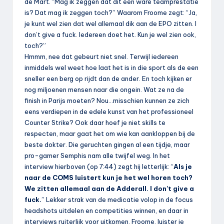
de Mart. “Mag ik zeggen dat dit een ware teamprestatie
is? Dat mag ik zeggen toch?” Waarom Froome zegt: “Ja,
je kunt wel zien dat wel allemaal dik aan de EPO zitten. I
don’t give a fuck. Iedereen doet het. Kun je wel zien ook,
toch?”
Hmmm, nee dat gebeurt niet snel. Terwijl iedereen
inmiddels wel weet hoe laat het is in die sport als de een
sneller een berg op rijdt dan de ander. En toch kijken er
nog miljoenen mensen naar die ongein. Wat ze na de
finish in Parijs moeten? Nou…misschien kunnen ze zich
eens verdiepen in de edele kunst van het professioneel
Counter Strike? Ook daar hoef je niet skills te
respecten, maar gaat het om wie kan aankloppen bij de
beste dokter. Die geruchten gingen al een tijdje, maar
pro-gamer Semphis nam alle twijfel weg. In het
interview hierboven (op 7:44) zegt hij letterlijk: “
Als je
naar de COMS luistert kun je het wel horen toch?
We zitten allemaal aan de Adderall. I don’t give a
fuck.
” Lekker strak van de medicatie volop in de focus
headshots uitdelen en competities winnen, en daar in
interviews ruiterlijk voor uitkomen. Froome, luister je