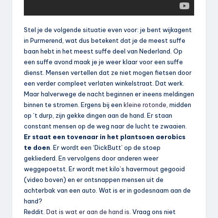
Stel je de volgende situatie even voor: je bent wijkagent
in Purmerend, wat dus betekent dat je de meest suffe
baan hebt in het meest suffe deel van Nederland. Op
een suffe avond maak je je weer klaar voor een suffe
dienst. Mensen vertellen dat ze niet mogen fietsen door
een verder compleet verlaten winkelstraat. Dat werk.
Maar halverwege de nacht beginnen er ineens meldingen
binnen te stromen. Ergens bij een
kleine rotonde
, midden
op ’t durp, zijn gekke dingen aan de hand. Er staan
constant mensen op de weg naar de lucht te zwaaien.
Er staat een tovenaar in het plantsoen aerobics
te doen
. Er wordt een ‘DickButt’ op de stoep
gekliederd. En vervolgens door anderen weer
weggepoetst. Er wordt met kilo’s havermout gegooid
(video boven) en er ontsnappen mensen uit de
achterbak van een auto. Wat is er in godesnaam aan de
hand?
Reddit.
Dat is wat er aan de hand is
. Vraag ons niet