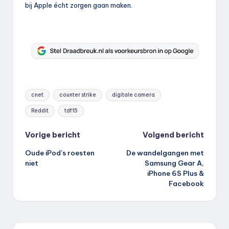
bij Apple écht zorgen gaan maken.
Tags:
cnet
counter strike
digitale camera
Reddit
tdf15
Bericht
Vorige bericht
Volgend bericht
Oude iPod’s roesten
De wandelgangen met
navigatie
niet
Samsung Gear A,
iPhone 6S Plus &
Facebook