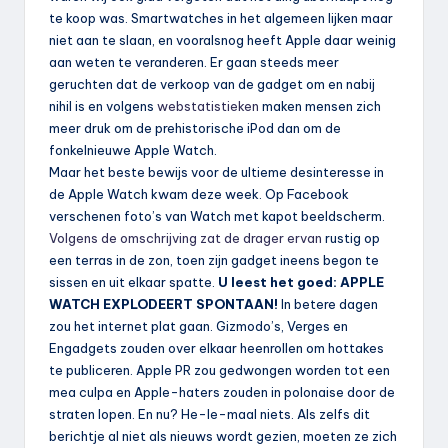
te koop was. Smartwatches in het algemeen lijken maar
niet aan te slaan, en vooralsnog heeft Apple daar weinig
aan weten te veranderen. Er gaan steeds meer
geruchten dat de verkoop van de gadget om en nabij
nihil is en volgens
webstatistieken
maken mensen zich
meer druk om de prehistorische iPod dan om de
fonkelnieuwe Apple Watch.
Maar het beste bewijs voor de ultieme desinteresse in
de Apple Watch kwam deze week. Op Facebook
verschenen foto’s van Watch met kapot beeldscherm.
Volgens de omschrijving zat de drager ervan
rustig op
een terras in de zon, toen zijn gadget ineens begon te
sissen en uit elkaar spatte.
U leest het goed: APPLE
WATCH EXPLODEERT SPONTAAN!
In betere dagen
zou het internet plat gaan. Gizmodo’s, Verges en
Engadgets zouden over elkaar heenrollen om hottakes
te publiceren. Apple PR zou gedwongen worden tot een
mea culpa en Apple-haters zouden in polonaise door de
straten lopen. En nu? He-le-maal niets. Als zelfs dit
berichtje al niet als nieuws wordt gezien, moeten ze zich