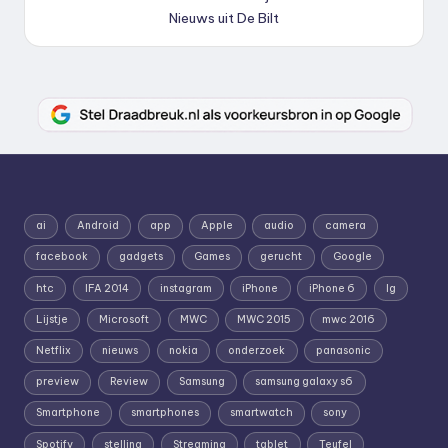
Nieuws uit De Bilt
ai
Android
app
Apple
audio
camera
facebook
gadgets
Games
gerucht
Google
htc
IFA 2014
instagram
iPhone
iPhone 6
lg
Lijstje
Microsoft
MWC
MWC 2015
mwc 2016
Netflix
nieuws
nokia
onderzoek
panasonic
preview
Review
Samsung
samsung galaxy s6
Smartphone
smartphones
smartwatch
sony
Spotify
stelling
Streaming
tablet
Teufel