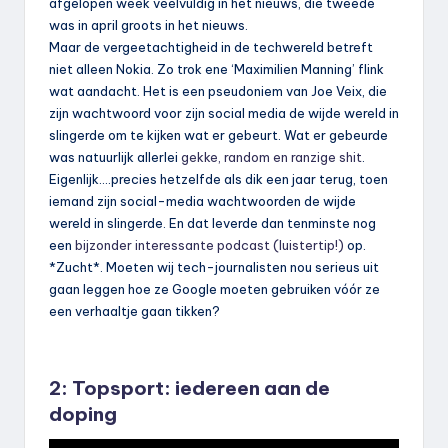
afgelopen week veelvuldig in het nieuws, die tweede
was in april groots in het nieuws.
Maar de vergeetachtigheid in de techwereld betreft
niet alleen Nokia. Zo trok ene ‘Maximilien Manning’ flink
wat aandacht. Het is een pseudoniem van Joe Veix, die
zijn wachtwoord voor zijn social media de wijde wereld in
slingerde om te kijken wat er gebeurt. Wat er gebeurde
was natuurlijk allerlei
gekke, random en ranzige shit
.
Eigenlijk….precies hetzelfde als dik een jaar terug, toen
iemand zijn social-media wachtwoorden de wijde
wereld in slingerde. En dat leverde dan tenminste nog
een
bijzonder interessante podcast (luistertip!)
op.
*Zucht*. Moeten wij tech-journalisten nou serieus uit
gaan leggen hoe ze Google moeten gebruiken vóór ze
een verhaaltje gaan tikken?
2: Topsport: iedereen aan de
doping