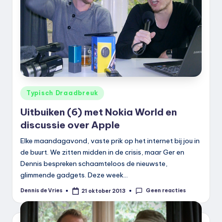
k
.
n
l
Geplaatst
Typisch Draadbreuk
in
Uitbuiken (6) met Nokia World en
discussie over Apple
Elke maandagavond, vaste prik op het internet bij jou in
de buurt. We zitten midden in de crisis, maar Ger en
Dennis bespreken schaamteloos de nieuwste,
glimmende gadgets. Deze week…
Geen reacties
Dennis de Vries
21 oktober 2013
Geplaatst
door