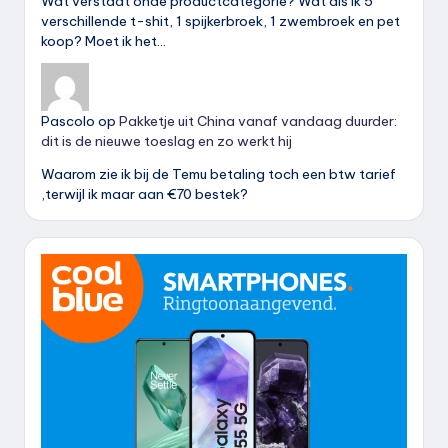
Wat verstaat onde productcategorie? Wat als ik 5
verschillende t-shit, 1 spijkerbroek, 1 zwembroek en pet
koop? Moet ik het…
Pascolo
op
Pakketje uit China vanaf vandaag duurder:
dit is de nieuwe toeslag en zo werkt hij
Waarom zie ik bij de Temu betaling toch een btw tarief
,terwijl ik maar aan €70 bestek?