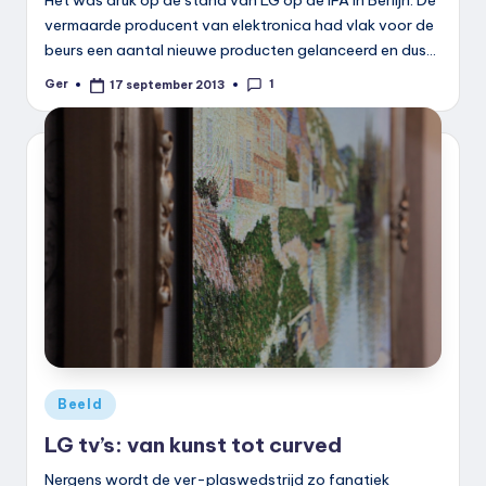
vermaarde producent van elektronica had vlak voor de
beurs een aantal nieuwe producten gelanceerd en dus…
1
Ger
17 september 2013
Geplaatst
door
Geplaatst
Beeld
in
LG tv’s: van kunst tot curved
Nergens wordt de ver-plaswedstrijd zo fanatiek