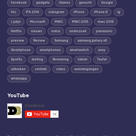
facebook
gadgets
Games
gerucht
Google
htc
IFA 2014
instagram
iPhone
iPhone 6
lg
Lijstje
Microsoft
MWC
MWC 2015
mwc 2016
Netflix
nieuws
nokia
onderzoek
panasonic
preview
Review
Samsung
samsung galaxy s6
Smartphone
smartphones
smartwatch
sony
Spotify
stelling
Streaming
tablet
Teufel
uitbuiken
verlinkt
video
wandelgangen
whatsapp
YouTube