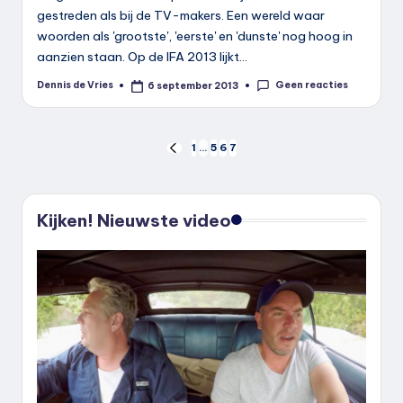
gestreden als bij de TV-makers. Een wereld waar
woorden als 'grootste', 'eerste' en 'dunste' nog hoog in
aanzien staan. Op de IFA 2013 lijkt…
Geen reacties
Dennis de Vries
6 september 2013
Geplaatst
door
Berichten
1
…
5
6
7
VORIGE
PAGINA
paginering
Kijken! Nieuwste video