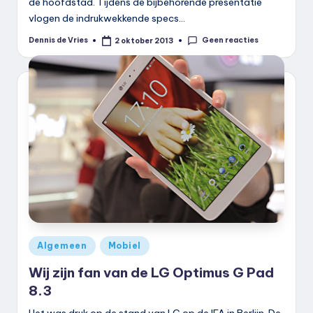
de hoofdstad. Tijdens de bijbehorende presentatie
vlogen de indrukwekkende specs…
Geen reacties
Dennis de Vries
2 oktober 2013
Geplaatst
door
Geplaatst
Algemeen
Mobiel
in
Wij zijn fan van de LG Optimus G Pad
8.3
Het was druk op de stand van LG op de IFA in Berlijn. De