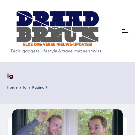
Ga
naar
de
inhoud
D
Tech, gadgets, lifestyle & travel met een twist
r
a
lg
a
Home
lg
Pagina 7
d
b
r
e
u