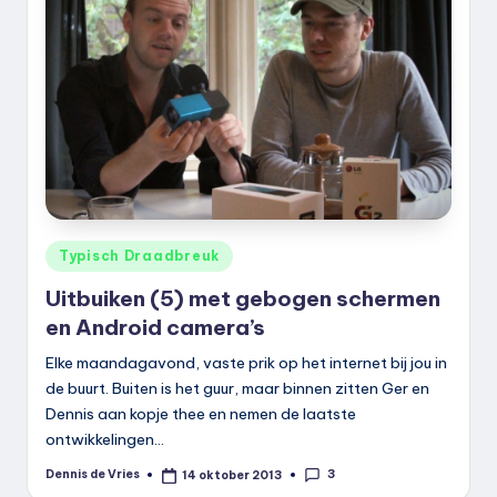
Geplaatst
Typisch Draadbreuk
in
Uitbuiken (5) met gebogen schermen
en Android camera’s
Elke maandagavond, vaste prik op het internet bij jou in
de buurt. Buiten is het guur, maar binnen zitten Ger en
Dennis aan kopje thee en nemen de laatste
ontwikkelingen…
3
Dennis de Vries
14 oktober 2013
Geplaatst
door