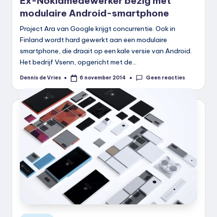
Ex-Nokiamedewerker bezig met
modulaire Android-smartphone
Project Ara van Google krijgt concurrentie. Ook in
Finland wordt hard gewerkt aan een modulaire
smartphone, die draait op een kale versie van Android.
Het bedrijf Vsenn, opgericht met de…
Geen reacties
Dennis de Vries
6 november 2014
Geplaatst
door