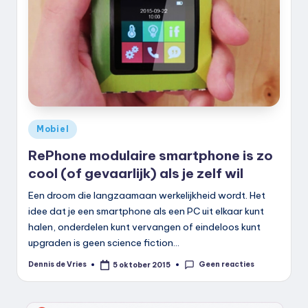
k
.
n
l
Geplaatst
Mobiel
in
RePhone modulaire smartphone is zo
cool (of gevaarlijk) als je zelf wil
Een droom die langzaamaan werkelijkheid wordt. Het
idee dat je een smartphone als een PC uit elkaar kunt
halen, onderdelen kunt vervangen of eindeloos kunt
upgraden is geen science fiction…
Geen reacties
Dennis de Vries
5 oktober 2015
Geplaatst
door