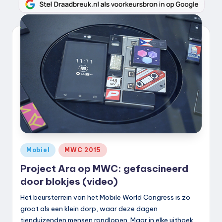
Geplaatst
Mobiel
MWC 2015
in
Project Ara op MWC: gefascineerd
door blokjes (video)
Het beursterrein van het Mobile World Congress is zo
groot als een klein dorp, waar deze dagen
tienduizenden mensen rondlopen. Maar in elke uithoek