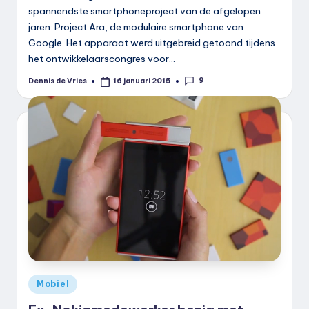
spannendste smartphoneproject van de afgelopen
jaren: Project Ara, de modulaire smartphone van
Google. Het apparaat werd uitgebreid getoond tijdens
het ontwikkelaarscongres voor…
9
Dennis de Vries
16 januari 2015
Geplaatst
door
Geplaatst
Mobiel
in