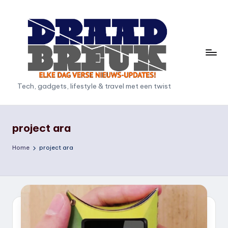
Ga
naar
de
inhoud
D
Tech, gadgets, lifestyle & travel met een twist
r
a
project ara
a
Home
project ara
d
b
r
e
u