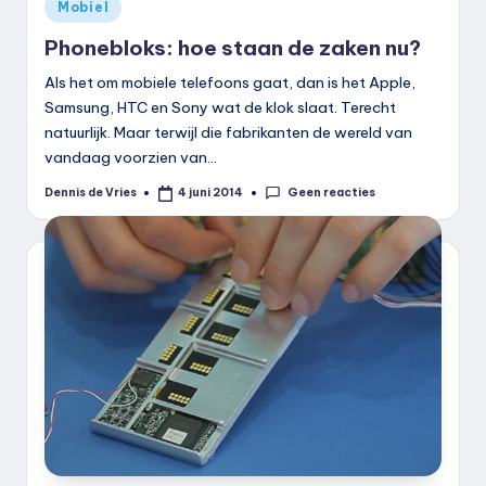
Geplaatst
Mobiel
in
Phonebloks: hoe staan de zaken nu?
Als het om mobiele telefoons gaat, dan is het Apple,
Samsung, HTC en Sony wat de klok slaat. Terecht
natuurlijk. Maar terwijl die fabrikanten de wereld van
vandaag voorzien van…
Geen reacties
Dennis de Vries
4 juni 2014
Geplaatst
door