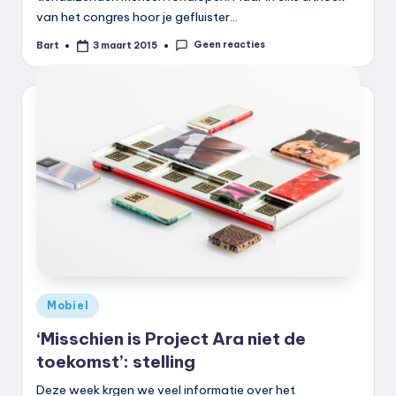
van het congres hoor je gefluister…
Geen reacties
Bart
3 maart 2015
Geplaatst
door
Geplaatst
Mobiel
in
‘Misschien is Project Ara niet de
toekomst’: stelling
Deze week krgen we veel informatie over het