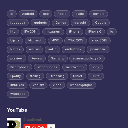
ai
Android
app
Apple
audio
camera
facebook
gadgets
Games
gerucht
Google
htc
IFA 2014
instagram
iPhone
iPhone 6
lg
Lijstje
Microsoft
MWC
MWC 2015
mwc 2016
Netflix
nieuws
nokia
onderzoek
panasonic
preview
Review
Samsung
samsung galaxy s6
Smartphone
smartphones
smartwatch
sony
Spotify
stelling
Streaming
tablet
Teufel
uitbuiken
verlinkt
video
wandelgangen
whatsapp
YouTube