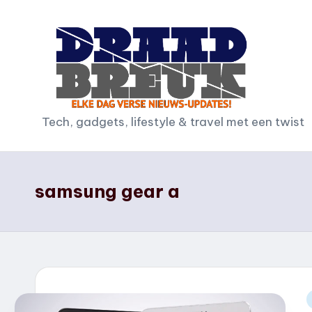
Ga
naar
de
inhoud
D
Tech, gadgets, lifestyle & travel met een twist
r
a
samsung gear a
a
d
b
r