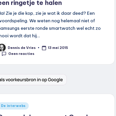
een ringetje te halen
Ha! Zie je die kop, zie je wat ik daar deed? Een
woordspeling. We weten nog helemaal niet of
Samsungs eerste ronde smartwatch wel echt zo
mooi wordt dat hij…
13 mei 2015
Dennis de Vries
eplaatst
oor
Geen reacties
Geplaatst
De interwebs
n