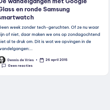
De wandelgangen met Google
Glass en ronde Samsung
smartwatch
Geen week zonder tech-geruchten. Of ze nu waar
zijn of niet, daar maken we ons op zondagochtend
niet al te druk om. Dit is wat we opvingen in de
wandelgangen:…
26 april 2015
Dennis de Vries
eplaatst
oor
Geen reacties