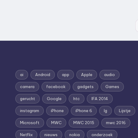
ai
Android
app
Apple
audio
camera
facebook
gadgets
Games
gerucht
Google
htc
IFA 2014
instagram
iPhone
iPhone 6
lg
Lijstje
Microsoft
MWC
MWC 2015
mwc 2016
Netflix
nieuws
nokia
onderzoek