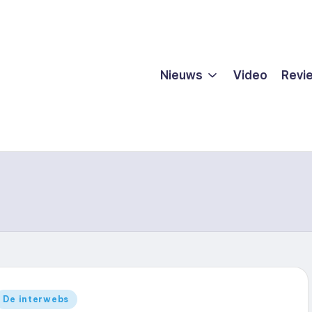
Nieuws
Video
Revi
Geplaatst
De interwebs