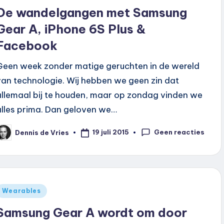
n
De wandelgangen met Samsung
Gear A, iPhone 6S Plus &
Facebook
Geen week zonder matige geruchten in de wereld
van technologie. Wij hebben we geen zin dat
allemaal bij te houden, maar op zondag vinden we
alles prima. Dan geloven we…
Geen reacties
19 juli 2015
Dennis de Vries
eplaatst
oor
Geplaatst
Wearables
n
Samsung Gear A wordt om door