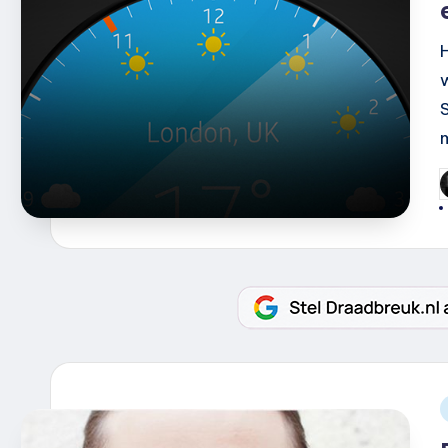
G
d
i