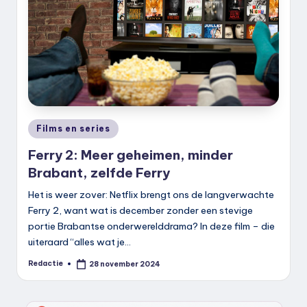
k
.
n
l
Geplaatst
Films en series
in
Ferry 2: Meer geheimen, minder
Brabant, zelfde Ferry
Het is weer zover: Netflix brengt ons de langverwachte
Ferry 2, want wat is december zonder een stevige
portie Brabantse onderwerelddrama? In deze film – die
uiteraard “alles wat je…
Redactie
28 november 2024
Geplaatst
door