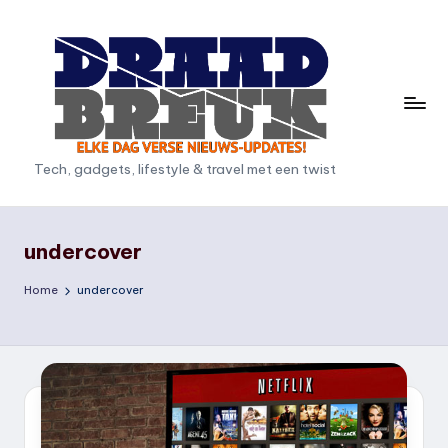
Ga
naar
de
inhoud
D
Tech, gadgets, lifestyle & travel met een twist
r
a
undercover
a
Home
undercover
d
b
r
e
u