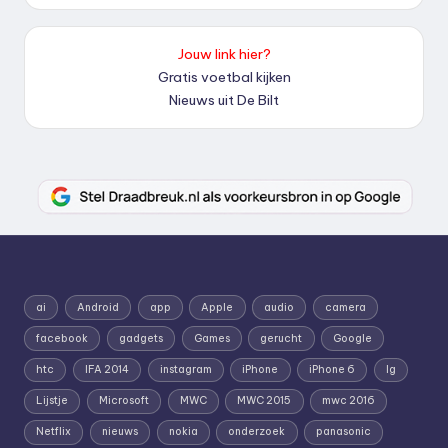
Jouw link hier?
Gratis voetbal kijken
Nieuws uit De Bilt
ai
Android
app
Apple
audio
camera
facebook
gadgets
Games
gerucht
Google
htc
IFA 2014
instagram
iPhone
iPhone 6
lg
Lijstje
Microsoft
MWC
MWC 2015
mwc 2016
Netflix
nieuws
nokia
onderzoek
panasonic