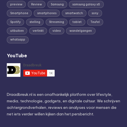
preview
Review
Samsung
samsung galaxy s6
Smartphone
smartphones
smartwatch
sony
Spotify
stelling
Streaming
tablet
Teufel
uitbuiken
verlinkt
video
wandelgangen
whatsapp
YouTube
Draadbreuk.nl is een onafhankelijk platform over lifestyle,
media, technologie, gadgets, en digitale cultuur. We schrijven
achtergrondverhalen, reviews en analyses voor mensen die
net iets verder willen kijken dan het persbericht.