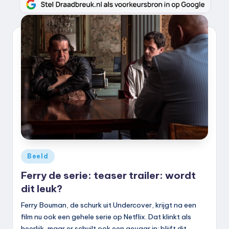
Geplaatst
Beeld
in
Ferry de serie: teaser trailer: wordt
dit leuk?
Ferry Bouman, de schurk uit Undercover, krijgt na een
film nu ook een gehele serie op Netflix. Dat klinkt als
heerlijk, maar er schuilt ook een gevaar in: blijft dit…