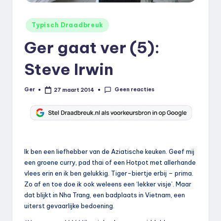
k
.
Geplaatst
Typisch Draadbreuk
in
n
Ger gaat ver (5):
l
Steve Irwin
Geen reacties
Ger
27 maart 2014
Geplaatst
door
Ik ben een liefhebber van de Aziatische keuken. Geef mij
een groene curry, pad thai of een Hotpot met allerhande
vlees erin en ik ben gelukkig. Tiger-biertje erbij – prima.
Zo af en toe doe ik ook weleens een ‘lekker visje’. Maar
dat blijkt in Nha Trang, een badplaats in Vietnam, een
uiterst gevaarlijke bedoening.