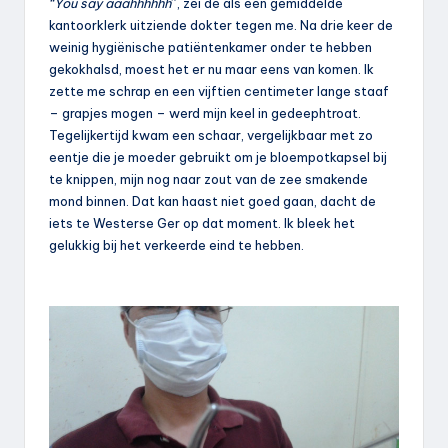
“You say aaahhhhhh
”, zei de als een gemiddelde
kantoorklerk uitziende dokter tegen me. Na drie keer de
weinig hygiënische patiëntenkamer onder te hebben
gekokhalsd, moest het er nu maar eens van komen. Ik
zette me schrap en een vijftien centimeter lange staaf
– grapjes mogen – werd mijn keel in gedeephtroat.
Tegelijkertijd kwam een schaar, vergelijkbaar met zo
eentje die je moeder gebruikt om je bloempotkapsel bij
te knippen, mijn nog naar zout van de zee smakende
mond binnen. Dat kan haast niet goed gaan, dacht de
iets te Westerse Ger op dat moment. Ik bleek het
gelukkig bij het verkeerde eind te hebben.