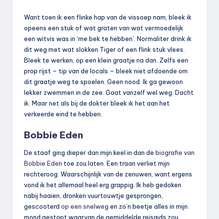
Want toen ik een flinke hap van de vissoep nam, bleek ik
opeens een stuk of wat graten van wat vermoedelijk
een witvis was in ‘me bek te hebben’. Normaliter drink ik
dit weg met wat slokken Tiger of een flink stuk vlees.
Bleek te werken, op een klein graatje na dan. Zelfs een
prop rijst – tip van de locals – bleek niet afdoende om
dit graatje weg te spoelen. Geen nood. Ik ga gewoon
lekker zwemmen in de zee. Gaat vanzelf wel weg. Dacht
ik. Maar net als bij de dokter bleek ik het aan het
verkeerde eind te hebben.
Bobbie Eden
De staaf ging dieper dan mijn keel in dan de
biografie van
Bobbie Eden
toe zou laten. Een traan verliet mijn
rechteroog. Waarschijnlijk van de zenuwen, want ergens
vond ik het allemaal heel erg grappig. Ik heb gedoken
nabij haaien, dronken vuurtouwtje gesprongen,
gescooterd
op een snelweg
en zo’n beetje alles in mijn
mond gestopt waarvan de gemiddelde reisgids zou