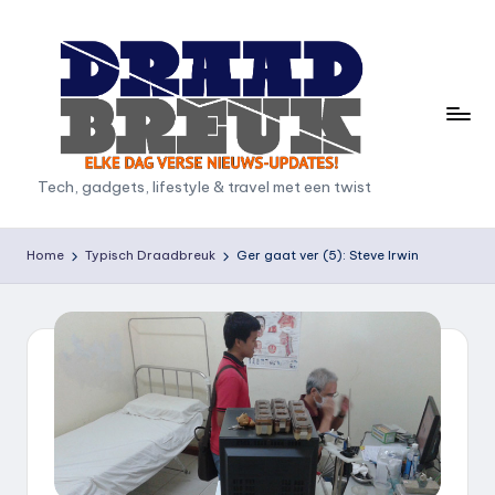
Ga
naar
de
inhoud
D
Tech, gadgets, lifestyle & travel met een twist
r
a
Home
Typisch Draadbreuk
Ger gaat ver (5): Steve Irwin
a
d
b
r
e
u