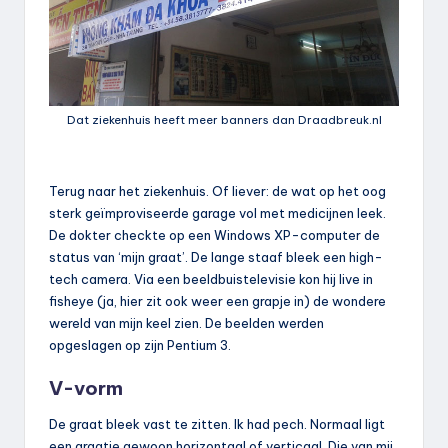
Dat ziekenhuis heeft meer banners dan Draadbreuk.nl
Terug naar het ziekenhuis. Of liever: de wat op het oog
sterk geïmproviseerde garage vol met medicijnen leek.
De dokter checkte op een Windows XP-computer de
status van ‘mijn graat’. De lange staaf bleek een high-
tech camera. Via een beeldbuistelevisie kon hij live in
fisheye (ja, hier zit ook weer een grapje in) de wondere
wereld van mijn keel zien. De beelden werden
opgeslagen op zijn Pentium 3.
V-vorm
De graat bleek vast te zitten. Ik had pech. Normaal ligt
een graatje gewoon horizontaal of verticaal. Die van mij