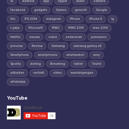
ai
Android
app
Apple
audio
camera
facebook
gadgets
Games
gerucht
Google
htc
IFA 2014
instagram
iPhone
iPhone 6
lg
Lijstje
Microsoft
MWC
MWC 2015
mwc 2016
Netflix
nieuws
nokia
onderzoek
panasonic
preview
Review
Samsung
samsung galaxy s6
Smartphone
smartphones
smartwatch
sony
Spotify
stelling
Streaming
tablet
Teufel
uitbuiken
verlinkt
video
wandelgangen
whatsapp
YouTube