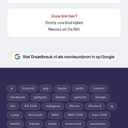
Jouw link hier?
Gratis voetbal kijken
Nieuws uit De Bilt
ai
Android
app
Apple
audio
camera
facebook
gadgets
Games
gerucht
Google
htc
IFA 2014
instagram
iPhone
iPhone 6
lg
Lijstje
Microsoft
MWC
MWC 2015
mwc 2016
Netflix
nieuws
nokia
onderzoek
panasonic