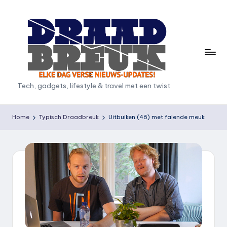
Ga
naar
de
inhoud
D
Tech, gadgets, lifestyle & travel met een twist
r
a
Home
Typisch Draadbreuk
Uitbuiken (46) met falende meuk
a
d
b
r
e
u