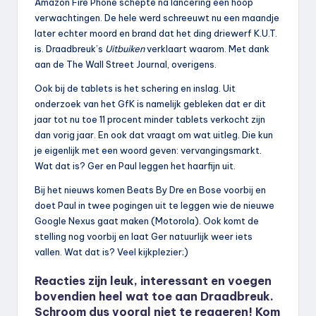
Amazon Fire Phone schepte na lancering een hoop
verwachtingen. De hele werd schreeuwt nu een maandje
later echter moord en brand dat het ding driewerf K.U.T.
is. Draadbreuk’s
Uitbuiken
verklaart waarom. Met dank
aan de The Wall Street Journal, overigens.
Ook bij de tablets is het schering en inslag. Uit
onderzoek van het GfK is namelijk gebleken dat er dit
jaar tot nu toe 11 procent minder tablets verkocht zijn
dan vorig jaar. En ook dat vraagt om wat uitleg. Die kun
je eigenlijk met een woord geven: vervangingsmarkt.
Wat dat is? Ger en Paul leggen het haarfijn uit.
Bij het nieuws komen Beats By Dre en Bose voorbij en
doet Paul in twee pogingen uit te leggen wie de nieuwe
Google Nexus gaat maken (Motorola). Ook komt de
stelling nog voorbij en laat Ger natuurlijk weer iets
vallen. Wat dat is? Veel kijkplezier;)
Reacties zijn leuk, interessant en voegen
bovendien heel wat toe aan Draadbreuk.
Schroom dus vooral niet te reageren! Kom