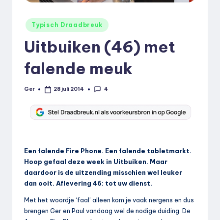
k
Geplaatst
.
Typisch Draadbreuk
in
n
Uitbuiken (46) met
l
falende meuk
4
Ger
28 juli 2014
Geplaatst
door
Een falende Fire Phone. Een falende tabletmarkt.
Hoop gefaal deze week in Uitbuiken. Maar
daardoor is de uitzending misschien wel leuker
dan ooit. Aflevering 46: tot uw dienst.
Met het woordje ‘faal’ alleen kom je vaak nergens en dus
brengen Ger en Paul vandaag wel de nodige duiding. De