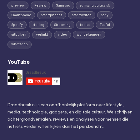
preview
Review
Samsung
samsung galaxy s6
Smartphone
smartphones
smartwatch
sony
Spotify
stelling
Streaming
tablet
Teufel
uitbuiken
verlinkt
video
wandelgangen
whatsapp
YouTube
Draadbreuk.nl is een onafhankelijk platform over lifestyle,
media, technologie, gadgets, en digitale cultuur. We schrijven
achtergrondverhalen, reviews en analyses voor mensen die
net iets verder willen kijken dan het persbericht.