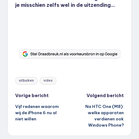
je misschien zelfs wel in de uitzending…
Tags:
uitbuiken
video
Bericht
Vorige bericht
Volgend bericht
Vijf redenen waarom
Na HTC One (M8):
navigatie
wij de iPhone 6 nu al
welke apparaten
niet willen
verdienen ook
Windows Phone?