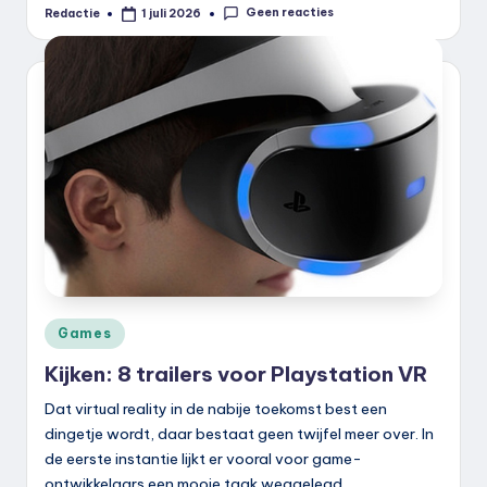
Geen reacties
Redactie
1 juli 2026
Geplaatst
door
Geplaatst
Games
in
Kijken: 8 trailers voor Playstation VR
Dat virtual reality in de nabije toekomst best een
dingetje wordt, daar bestaat geen twijfel meer over. In
de eerste instantie lijkt er vooral voor game-
ontwikkelaars een mooie taak weggelegd.…