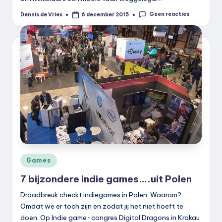
Geen reacties
Dennis de Vries
6 december 2015
Geplaatst
door
Geplaatst
Games
in
7 bijzondere indie games….uit Polen
Draadbreuk checkt indiegames in Polen. Waarom?
Omdat we er toch zijn en zodat jij het niet hoeft te
doen. Op Indie game-congres Digital Dragons in Krakau