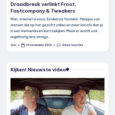
Draadbreuk verlinkt Froot,
Fastcompany & Tweakers
Man, internet is mooi. Eindeloze Youtube-filmpjes van
mensen die op hun gezicht vallen en meer lolcats dan je
in een mensenleven kunt bekijken. Maar er wordt ook
regelmatig iets zinnigs…
Geen reacties
Ger
10 november 2013
Geplaatst
door
Kijken! Nieuwste video