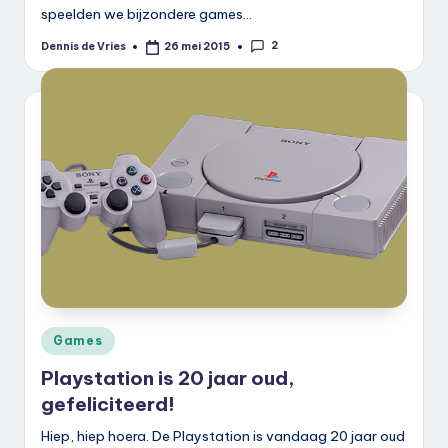
speelden we bijzondere games…
2
Dennis de Vries
26 mei 2015
Geplaatst
door
Geplaatst
Games
in
Playstation is 20 jaar oud,
gefeliciteerd!
Hiep, hiep hoera. De Playstation is vandaag 20 jaar oud