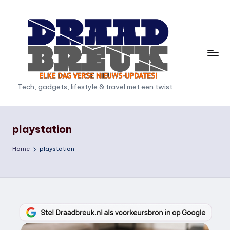
Ga
naar
de
inhoud
D
Tech, gadgets, lifestyle & travel met een twist
r
a
playstation
a
Home
playstation
d
b
r
e
u