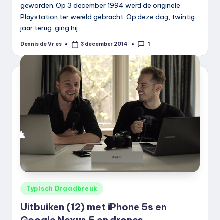
geworden. Op 3 december 1994 werd de originele
Playstation ter wereld gebracht. Op deze dag, twintig
jaar terug, ging hij…
1
Dennis de Vries
3 december 2014
Geplaatst
door
Geplaatst
Typisch Draadbreuk
in
Uitbuiken (12) met iPhone 5s en
Google Nexus 5 en drones