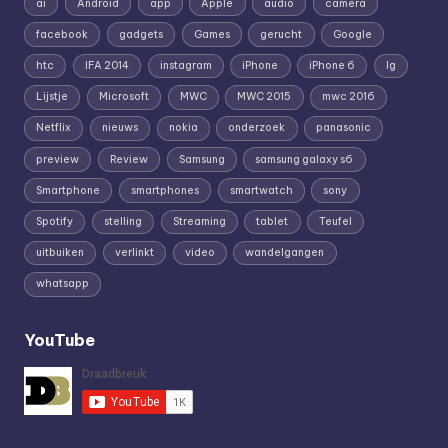
ai
Android
app
Apple
audio
camera
facebook
gadgets
Games
gerucht
Google
htc
IFA 2014
instagram
iPhone
iPhone 6
lg
Lijstje
Microsoft
MWC
MWC 2015
mwc 2016
Netflix
nieuws
nokia
onderzoek
panasonic
preview
Review
Samsung
samsung galaxy s6
Smartphone
smartphones
smartwatch
sony
Spotify
stelling
Streaming
tablet
Teufel
uitbuiken
verlinkt
video
wandelgangen
whatsapp
YouTube