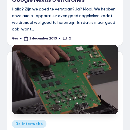
Hallo? Zijn we goed te verstaan? Ja? Mooi. We hebben
onze audio-apparatuur even goed nagekeken zodat
we ditmaal wel goed te horen zijn. En dat is maar goed
ook, want…
2
Ger
2 december 2013
Geplaatst
door
Geplaatst
De interwebs
in